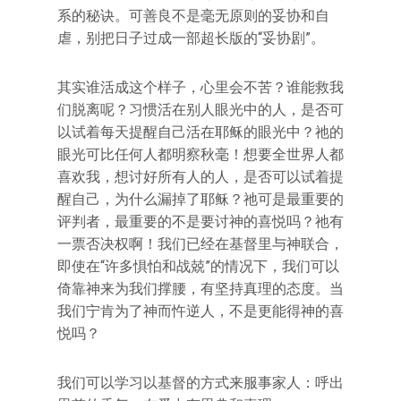
系的秘诀。可善良不是毫无原则的妥协和自
虐，别把日子过成一部超长版的“妥协剧”。
其实谁活成这个样子，心里会不苦？谁能救我
们脱离呢？习惯活在别人眼光中的人，是否可
以试着每天提醒自己活在耶稣的眼光中？祂的
眼光可比任何人都明察秋毫！想要全世界人都
喜欢我，想讨好所有人的人，是否可以试着提
醒自己，为什么漏掉了耶稣？祂可是最重要的
评判者，最重要的不是要讨神的喜悦吗？祂有
一票否决权啊！我们已经在基督里与神联合，
即使在“许多惧怕和战兢”的情况下，我们可以
倚靠神来为我们撑腰，有坚持真理的态度。当
我们宁肯为了神而忤逆人，不是更能得神的喜
悦吗？
我们可以学习以基督的方式来服事家人：呼出