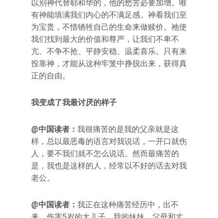
以别神代替耶和华的，他的愁苦必要加增。唯
有神能填满我们内心的不满足感。神看我们至
为宝贵，不惜牺牲自己的生命来做赎价。祂使
我们找到最大的价值和尊严，让我们不卑不
亢、不争不抢、平静安稳、温柔喜乐。只有来
投靠神，才能从这种牢笼中挣脱出来，获得真
正的自由。
我变成了我最讨厌的样子
@中国读者：
我很痛苦的是我的父亲就是这
样，总以最恶毒的语言对我说话，一开口就伤
人，要不我们就不怎么说话。然而最痛苦的
是，我也是这样的人，经常以不好的话去对我
老公。
@中国读者：
我正在这种痛苦经历中，出不
来。伤害5岁的大儿子、我的妹妹、父母和丈