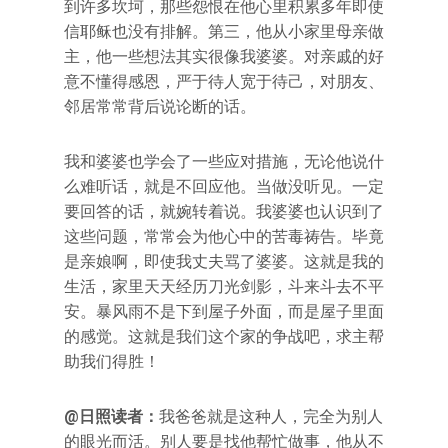
到许多坎坷，那些怨恨在他心里积累多年即使
信耶稣也没有排解。第三，他从小家里母亲做
主，他一些想法其实很像我婆婆。对亲戚的好
意不懂得感恩，严于待人宽于待己，对朋友、
邻居常常背后说论断的话。
我和婆婆也学会了一些应对措施，无论他说什
么难听话，就是不回应他。当做没听见。一定
要回答的话，就婉转着说。我婆婆也认识到了
这些问题，常常会为他心中的苦毒祷告。毕竟
是亲娘啊，即使我丈夫骂了婆婆。这就是我的
生活，家里天天经历刀光剑影，斗来斗去不平
安。暴风雨不是下到屋子外面，而是屋子里面
的感觉。这就是我们这个家的争战吧，求主帮
助我们得胜！
@日照读者：
我爸爸就是这种人，完全为别人
的眼光而活。别人要是找他帮忙做事，他从不