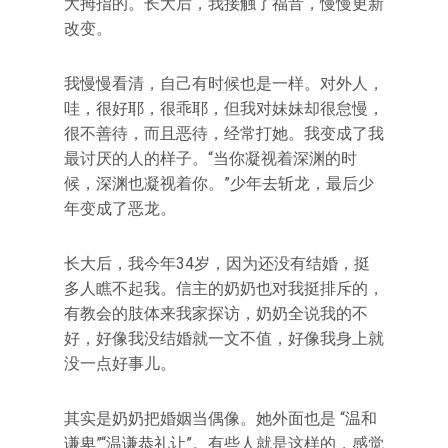
大拇指的。长大后，我接触了福音，慢慢更新
改变。
我慢慢看清，自己有时候也是一样。对外人，
哇，很好耶，很乖耶，但我对妹妹却很怠慢，
很不善待，而且恶待，经常打她。我变成了我
最讨厌的人的样子。“当你凝视着深渊的时
候，深渊也凝视着你。”少年去斩龙，最后少
年变成了恶龙。
长大后，我今年34岁，因为还没有结婚，挺
多人瞧不起我。信主的奶奶也对我挺排斥的，
有教会的肢体来我家探访，奶奶全说我的不
好，好像我没结婚就一文不值，好像我身上就
没一点好事儿。
其实是奶奶把婚姻当偶像。她外面也是 “温和
谦卑”“温谦恭礼让”。有些人就是这样的，感觉