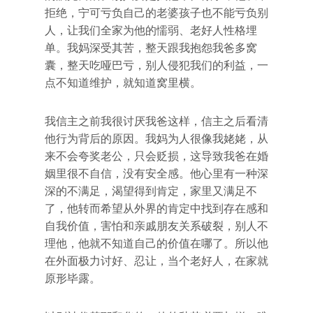
拒绝，宁可亏负自己的老婆孩子也不能亏负别
人，让我们全家为他的懦弱、老好人性格埋
单。我妈深受其苦，整天跟我抱怨我爸多窝
囊，整天吃哑巴亏，别人侵犯我们的利益，一
点不知道维护，就知道窝里横。
我信主之前我很讨厌我爸这样，信主之后看清
他行为背后的原因。我妈为人很像我姥姥，从
来不会夸奖老公，只会贬损，这导致我爸在婚
姻里很不自信，没有安全感。他心里有一种深
深的不满足，渴望得到肯定，家里又满足不
了，他转而希望从外界的肯定中找到存在感和
自我价值，害怕和亲戚朋友关系破裂，别人不
理他，他就不知道自己的价值在哪了。所以他
在外面极力讨好、忍让，当个老好人，在家就
原形毕露。