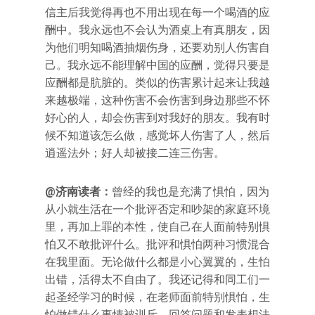
信主后我觉得再也不用出现在每一个喝酒的应
酬中。我永远也不会认为酒桌上有真朋友，因
为他们明知喝酒抽烟伤身，还要劝别人伤害自
己。我永远不能理解中国的应酬，觉得只要是
应酬都是肮脏的。类似的伤害累计起来让我越
来越极端，这种伤害不会伤害到身边那些不怀
好心的人，却会伤害到对我好的朋友。我有时
候不知道该怎么做，感觉坏人伤害了人，然后
逍遥法外；好人却被接二连三伤害。
@济南读者：
曾经的我也是充满了惧怕，因为
从小就生活在一个批评否定和吵架的家庭环境
里，再加上罪的本性，使自己在人面前特别惧
怕又不敢批评什么。批评和惧怕两种习惯混合
在我里面。无论做什么都是小心翼翼的，生怕
出错，活得太不自由了。我还记得和同工们一
起圣经学习的时候，在老师面前特别惧怕，生
怕做错什么事情被训斥。回答问题和发表想法