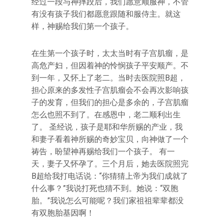
经过一段与神摔跤后，我们愿意顺服神，不管
有没有孩子我们都愿意跟随和服侍主。就这
样，神赐给我们第一个孩子。
在生第一个孩子时，太太当时有子宫肌瘤，是
高危产妇，但因着神的怜悯孩子平安顺产。不
到一年，又怀上了老二。当时去医院照B超，
担心原来的多发性子宫肌瘤会不会再次影响孩
子的发育，但我们的担心是多余的，子宫肌瘤
怎么也照不到了。在感恩中，老二顺利出生
了。 圣经说，孩子是耶和华所赐的产业，我
和妻子看着神所赐的奇妙宝贝，向神做了一个
祷告，盼望神再赐给我们一个孩子。 有一
天，妻子又怀孕了。三个月后，她去医院照完
B超给我打电话说：“你猜猜上帝为我们成就了
什么事？”我说打死也猜不到。她说：“双胞
胎。”我说怎么可能呢？我们家祖祖辈辈都没
有双胞胎基因啊！