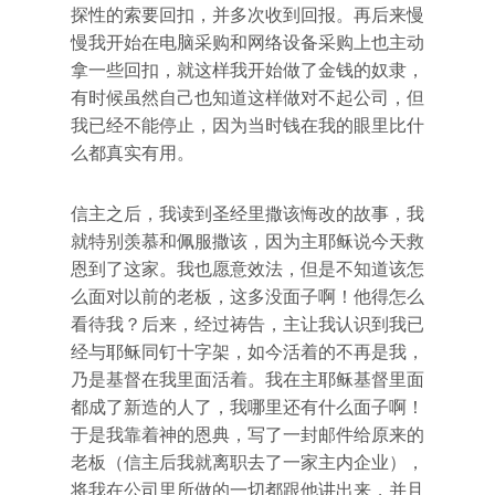
探性的索要回扣，并多次收到回报。再后来慢
慢我开始在电脑采购和网络设备采购上也主动
拿一些回扣，就这样我开始做了金钱的奴隶，
有时候虽然自己也知道这样做对不起公司，但
我已经不能停止，因为当时钱在我的眼里比什
么都真实有用。
信主之后，我读到圣经里撒该悔改的故事，我
就特别羡慕和佩服撒该，因为主耶稣说今天救
恩到了这家。我也愿意效法，但是不知道该怎
么面对以前的老板，这多没面子啊！他得怎么
看待我？后来，经过祷告，主让我认识到我已
经与耶稣同钉十字架，如今活着的不再是我，
乃是基督在我里面活着。我在主耶稣基督里面
都成了新造的人了，我哪里还有什么面子啊！
于是我靠着神的恩典，写了一封邮件给原来的
老板（信主后我就离职去了一家主内企业），
将我在公司里所做的一切都跟他讲出来，并且