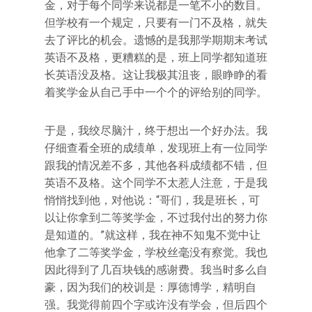
金，对于每个同学来说都是一笔不小的数目。
但学校有一个规定，只要有一门不及格，就失
去了评比的机会。遗憾的是我那学期期末考试
英语不及格，更糟糕的是，班上同学都知道班
长英语没及格。这让我极其沮丧，眼睁睁的看
着奖学金从自己手中一个个的评给别的同学。
于是，我绞尽脑汁，终于想出一个好办法。我
仔细查看全班的成绩单，发现班上有一位同学
跟我的情况差不多，其他各科成绩都不错，但
英语不及格。这个同学不太惹人注意，于是我
悄悄找到他，对他说：“哥们，我是班长，可
以让你拿到二等奖学金，不过我付出的努力你
是知道的。”就这样，我在神不知鬼不觉中让
他拿了二等奖学金，学校丝毫没有察觉。我也
因此得到了几百块钱的感谢费。我当时多么自
豪，因为我们的校训是：厚德博学，精明自
强。我觉得前四个字或许没有学会，但后四个