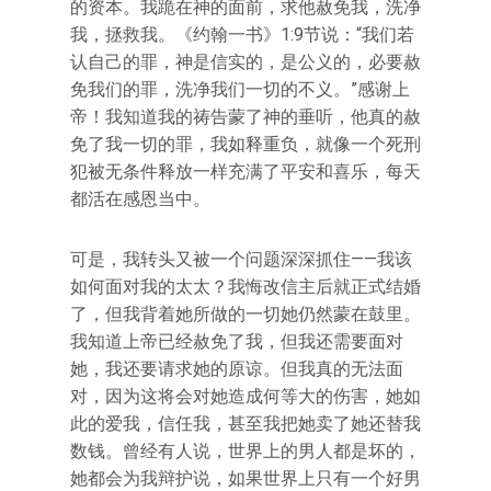
的资本。我跪在神的面前，求他赦免我，洗净
我，拯救我。《约翰一书》1:9节说：“我们若
认自己的罪，神是信实的，是公义的，必要赦
免我们的罪，洗净我们一切的不义。”感谢上
帝！我知道我的祷告蒙了神的垂听，他真的赦
免了我一切的罪，我如释重负，就像一个死刑
犯被无条件释放一样充满了平安和喜乐，每天
都活在感恩当中。
可是，我转头又被一个问题深深抓住——我该
如何面对我的太太？我悔改信主后就正式结婚
了，但我背着她所做的一切她仍然蒙在鼓里。
我知道上帝已经赦免了我，但我还需要面对
她，我还要请求她的原谅。但我真的无法面
对，因为这将会对她造成何等大的伤害，她如
此的爱我，信任我，甚至我把她卖了她还替我
数钱。曾经有人说，世界上的男人都是坏的，
她都会为我辩护说，如果世界上只有一个好男