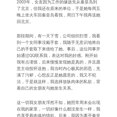
2003年，女友因为工作的缘故先从秦皇岛到
了北京，但我还在原来的单位，于是她每周五
晚上坐火车回秦皇岛看我，周日下午我再送她
回北京。
那段期间，有一天下雪，公司组织扫雪，我看
到一个女同事没戴手套，我随手无意识地将自
己的手套取下来借给了她。事后，这位同事开
始通过QQ联系我，表达对我的好感。刚开始
我有点谨慎，后来慢慢发现她是真的，并且愿
意主动投怀送抱，我当时内心极其的邪恶，充
满了污秽，心想反正是她愿意的，我又不犯
法，于是就这样，我选择放纵肉体的私欲，背
着自己的女朋友与她发生关系。
这一切我女朋友浑然不知，她照常周末会出现
在我的家里，一切好像什么都没发生一样，我
也享受着肉体的情欲。后来，我因为离开秦皇