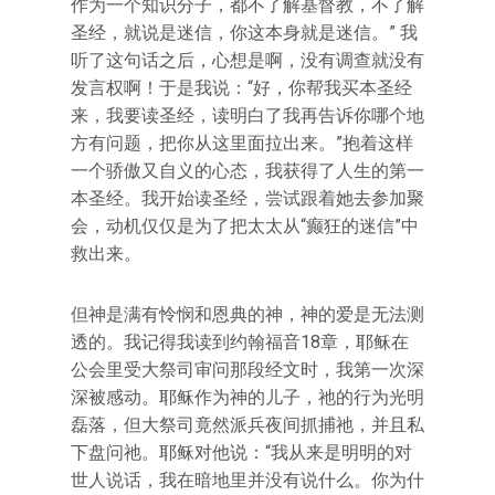
作为一个知识分子，都不了解基督教，不了解
圣经，就说是迷信，你这本身就是迷信。” 我
听了这句话之后，心想是啊，没有调查就没有
发言权啊！于是我说：“好，你帮我买本圣经
来，我要读圣经，读明白了我再告诉你哪个地
方有问题，把你从这里面拉出来。”抱着这样
一个骄傲又自义的心态，我获得了人生的第一
本圣经。我开始读圣经，尝试跟着她去参加聚
会，动机仅仅是为了把太太从“癫狂的迷信”中
救出来。
但神是满有怜悯和恩典的神，神的爱是无法测
透的。我记得我读到约翰福音18章，耶稣在
公会里受大祭司审问那段经文时，我第一次深
深被感动。耶稣作为神的儿子，祂的行为光明
磊落，但大祭司竟然派兵夜间抓捕祂，并且私
下盘问祂。耶稣对他说：“我从来是明明的对
世人说话，我在暗地里并没有说什么。你为什