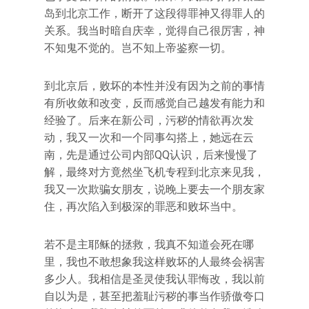
岛到北京工作，断开了这段得罪神又得罪人的
关系。我当时暗自庆幸，觉得自己很厉害，神
不知鬼不觉的。岂不知上帝鉴察一切。
到北京后，败坏的本性并没有因为之前的事情
有所收敛和改变，反而感觉自己越发有能力和
经验了。后来在新公司，污秽的情欲再次发
动，我又一次和一个同事勾搭上，她远在云
南，先是通过公司内部QQ认识，后来慢慢了
解，最终对方竟然坐飞机专程到北京来见我，
我又一次欺骗女朋友，说晚上要去一个朋友家
住，再次陷入到极深的罪恶和败坏当中。
若不是主耶稣的拯救，我真不知道会死在哪
里，我也不敢想象我这样败坏的人最终会祸害
多少人。我相信是圣灵使我认罪悔改，我以前
自以为是，甚至把羞耻污秽的事当作骄傲夸口