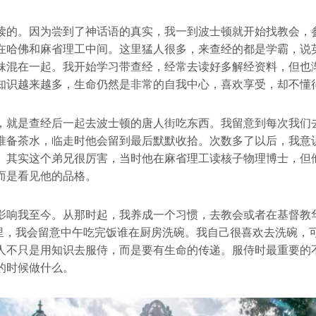
读的。因为尝到了神话语的真实，我一到波士顿就开始找教会，
在哈佛和麻省理工中间。这里猛人很多，来查经的都是学霸，说
妹混在一起。我开始学习带查经，经常去读好多解经资料，但也
知识越来越多，生命仍然是非常的自我中心，喜欢享受，却不懂
，就是查经后一起去波士顿的唐人街吃东西。我留意到每次我们
准备茶水，临走时他会留到最后默默收拾。次数多了以后，我意
。其实这个弟兄很厉害，当时他在麻省理工读核子物理博士，但
而是看见他的品格。
影响我至今。从那时起，我养成一个习惯，去教会或者在基督教
会里，我会留意中午吃完饭谁在厨房洗碗。我自己很喜欢去洗碗，
人不只是用知识去服侍，而是要有生命的传递。服侍时最重要的
的时候做什么。