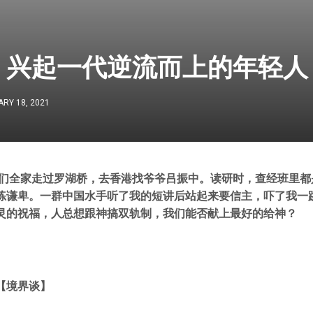
，兴起一代逆流而上的年轻人
RY 18, 2021
，我们全家走过罗湖桥，去香港找爷爷吕振中。读研时，查经班里
练谦卑。一群中国水手听了我的短讲后站起来要信主，吓了我一
灵的祝福，人总想跟神搞双轨制，我们能否献上最好的给神？
【
境界谈
】