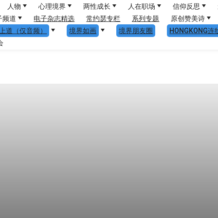
人物
心理境界
两性成长
人在职场
信仰反思
子频道
电子杂志精选
常约瑟专栏
系列专题
原创赞美诗
上道（仅音频）
境界如画
境界朋友圈
HONGKONG连
会