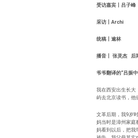
受访嘉宾丨吕子
采访丨Archi
统稿丨逾林
播音丨 张灵杰 后
爷爷翻译的“吕振中
我在西安出生长大
屿去北京读书，他
文革后期，我9岁
妈当时是漳州家庭
妈看到以后，把我
祷告。我父母其实