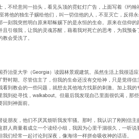
士，不经意间一抬头，看见头顶的霓虹灯广告，上面写着《约翰福
甚至将他的独生子赐给他们，叫一切信他的人，不至灭亡，反得永
那一刻我突然明白原来耶稣赐下的是永恒的生命。原来在信仰的
并且引领我，让我的灵魂苏醒，藉着我对死亡的思考，为我预备
的教会受洗了。
乔治亚大学（Georgia）读园林景观建筑。虽然生活上我很适
旷野时期。尽管信主了，但我的生命还没有交给神，只是觉得信
我看到教会的一些问题，就想去其他地方找新的刺激。加上我的
我到处寻找，walkabout。但最后我发现自己里面很饥渴，那
要回到神面前。
督徒朋友，他们不厌其烦听我发牢骚。那时，我认识了刚刚信主
这群人商量着成立一个读经小组，我因为心里干涸很久，一听说
但我们经常一起讨论到深夜，像海绵一样拼命吸收神的话语。