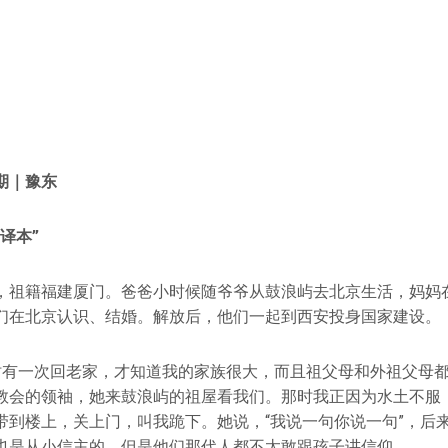
峰
期｜豫东
译本”
，祖籍福建厦门。爸爸小时候随爷爷从鼓浪屿去北京生活，妈妈在
们在北京认识、结婚。解放后，他们一起到西安投身国家建设。
时有一次回老家，才知道我的家族很大，而且祖父母和外祖父母
教会的领袖，她来鼓浪屿的祖屋看我们。那时我正因为水土不服
带到楼上，关上门，叫我跪下。她说，“我说一句你说一句”，后
也是从小信主的，但是他们那代人都不太敢跟孩子讲信仰。