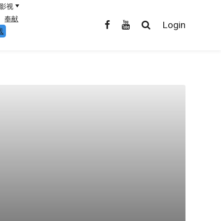
影视
奉献
Login
线