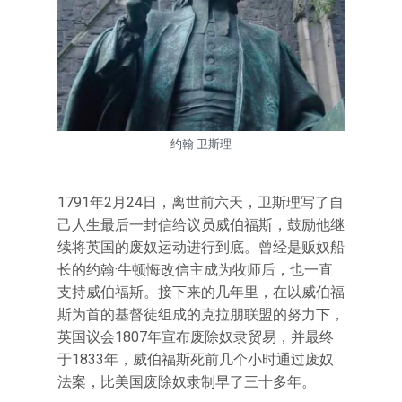
约翰·卫斯理
1791年2月24日，离世前六天，卫斯理写了自
己人生最后一封信给议员威伯福斯，鼓励他继
续将英国的废奴运动进行到底。曾经是贩奴船
长的约翰·牛顿悔改信主成为牧师后，也一直
支持威伯福斯。接下来的几年里，在以威伯福
斯为首的基督徒组成的克拉朋联盟的努力下，
英国议会1807年宣布废除奴隶贸易，并最终
于1833年，威伯福斯死前几个小时通过废奴
法案，比美国废除奴隶制早了三十多年。