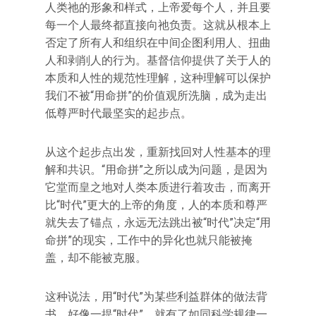
人类祂的形象和样式，上帝爱每个人，并且要
每一个人最终都直接向祂负责。这就从根本上
否定了所有人和组织在中间企图利用人、扭曲
人和剥削人的行为。基督信仰提供了关于人的
本质和人性的规范性理解，这种理解可以保护
我们不被“用命拼”的价值观所洗脑，成为走出
低尊严时代最坚实的起步点。
从这个起步点出发，重新找回对人性基本的理
解和共识。“用命拼”之所以成为问题，是因为
它堂而皇之地对人类本质进行着攻击，而离开
比“时代”更大的上帝的角度，人的本质和尊严
就失去了锚点，永远无法跳出被“时代”决定“用
命拼”的现实，工作中的异化也就只能被掩
盖，却不能被克服。
这种说法，用“时代”为某些利益群体的做法背
书，好像一提“时代”，就有了如同科学规律一