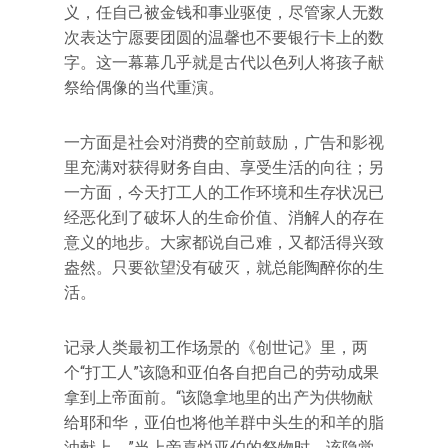
义，任自己被金钱和事业驱使，尽管家人无数
次表达宁愿要团圆的温馨也不要银行卡上的数
字。这一幕幕几乎就是古代以色列人将孩子献
祭给偶像的当代重演。
一方面是社会对消费的空前鼓励，广告和影视
里充满对获得财务自由、享受生活的向往；另
一方面，今天打工人的工作环境和生存状况已
经恶化到了破坏人的生命价值、消解人的存在
意义的地步。大家都说自己难，又都活得兴致
盎然。只要欲望没有破灭，就总能陶醉你的生
活。
记录人类最初工作场景的《创世记》里，两
个“打工人”该隐和亚伯各自把自己的劳动成果
拿到上帝面前。“该隐拿地里的出产为供物献
给耶和华，亚伯也将他羊群中头生的和羊的脂
油献上。”当上帝喜悦亚伯的祭物时，该隐觉