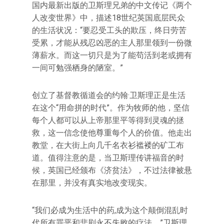
国内最新出版的卫斯理兄弟的中文传记《两个
人改变世界》中，描述18世纪英国底层民众
的生活状况：“要忍受工头的欺压，终日劳苦
受累，才能从残忍凶恶的主人那里领到一份微
薄薪水。而这一切只是为了能苟活到老或拥有
一间可勉强栖身的陋室。”
创立了基督教循道会的约翰·卫斯理正是生活
在这个“用命拼的时代”。作为牧师的他，坚信
每个人都可以从上帝那里平等得到灵魂的拯
救，这一信念使他尊重每个人的价值。他走出
教堂，在大街上向几千名衣衫褴褛的矿工布
道。值得注意的是，当卫斯理传讲福音的时
候，英国已经颁布《济贫法》，不过法律被悬
在那里，并没有真实地改变现实。
“我们必成为生活中的药,成为这个颠倒混乱时
代所有罪恶和悲剧永不失败的疗法。”卫斯理