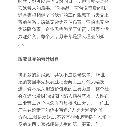
时代，你可以选择安逸的日子，但你就要选择
安逸带来的后果。”你品品，两句话背后的味
道是否很相似？当我们的工作脱离了与天父上
帝的关系，该隐无需为亚伯负责，亚伯也无需
为该隐负责；企业无需为员工负责，国家也没
兴趣介入。每个人，原来都是没人理会的孤
儿。
改变世界的奇异恩典
拼多多的新消息，其实不过是老故事。18世
纪的英国率先从农业社会向工业时代大幅跃
进，资本成为塑造价值观的主要力量，整个社
会在追求发财的浪潮下陷入精神空虚，人性在
工业劳工这个概念面前显得苍白无力。一位工
厂主在给妻子的信中写道: “人类大潮流的唯一
方向……就是发财……不管某些牧师宣扬什么相
反的东西，赚钱便是人生的第一要素。”