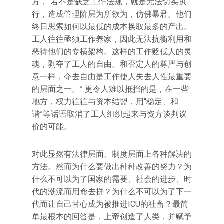
方，“若不是缺乏工作法规，就是无法切实执
行，造成管理阶层为所欲为，仿佛暴君。他们
终日思索如何以最低的成本换取最多的产出。
工人往往亟须工作养家，因此无法抗衡利用和
恶待他们的专横架构。这样的工作贬低人的灵
魂，剥夺了工人的自由。和否定人的尊严与创
意一样，夺去自由是工作使人失去人性最重要
的层面之一。” 更令人难以抵挡的是，在一些
地方，权力往往与资本结盟，用“稳定、和
谐”等话语取消了工人组织起来与资方谈判议
价的可能。
对此显然有法律层面、制度层面上各种解决的
方法。然而为什么要做出种种改善的努力？为
什么不可以为了国家的需要、社会的进步、时
代的潮流而用命去拼？为什么不可以为了下一
代而让自己甘心成为被推进ICU的社畜？最简
单最根本的回答是，上帝创造了人类，并赋予