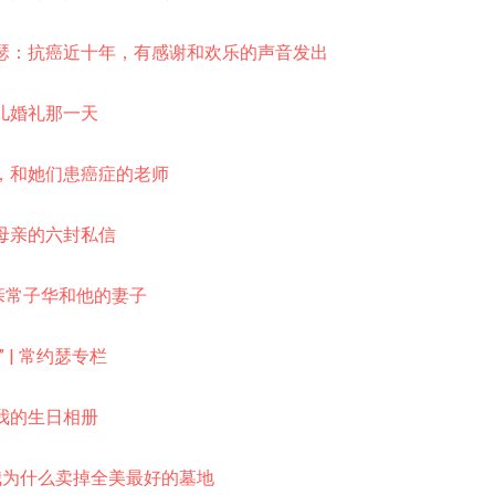
瑟：抗癌近十年，有感谢和欢乐的声音发出
儿婚礼那一天
，和她们患癌症的老师
母亲的六封私信
亲常子华和他的妻子
 | 常约瑟专栏
我的生日相册
我为什么卖掉全美最好的墓地