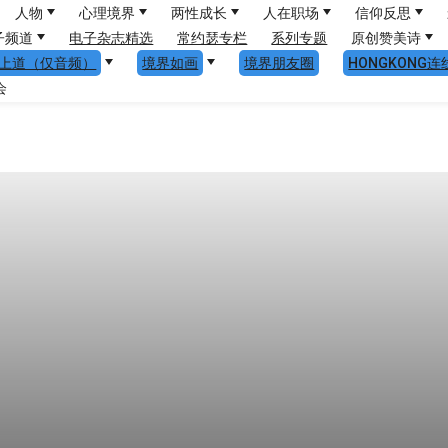
人物
心理境界
两性成长
人在职场
信仰反思
子频道
电子杂志精选
常约瑟专栏
系列专题
原创赞美诗
上道（仅音频）
境界如画
境界朋友圈
HONGKONG连
会