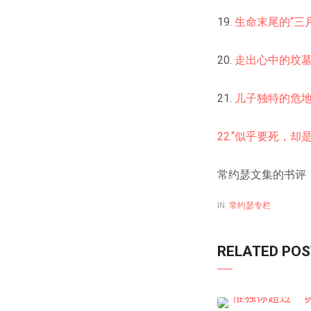
19.
生命末尾的“三
20.
走出心中的坟
21.
儿子独特的危地
22.“
似乎要死，却是
常约瑟文集的书评
IN:
常约瑟专栏
RELATED PO