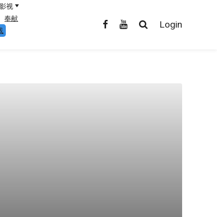
影视
奉献
Login
线