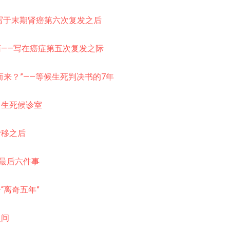
写于末期肾癌第六次复发之后
——写在癌症第五次复发之际
而来？”——等候生死判决书的7年
】生死候诊室
转移之后
和最后六件事
“离奇五年
”
之间