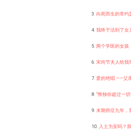
3.
向死而生的常约
4.
我终于活到了女
5.
两个学医的女孩
6.
宋尚节夫人给我
7.
爱的绝唱 ——父
8.
“惟独你超过一切”
9.
末期癌症九年，
10.
入土为安吗？