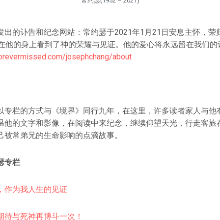
常约瑟(1952 – 2021)
出的讣告和纪念网站：常约瑟于2021年1月21日安息主怀，
们在他的身上看到了神的荣耀与见证。他的爱心将永远留在我们的
forevermissed.com/josephchang/about
以专栏的方式与《境界》同行九年，在这里，许多读者家人与他
温他的文字和影像，在阅读中来纪念，继续仰望天光，行走客旅
己被常弟兄的生命影响的点滴故事。
瑟专栏
，作为我人生的见证
期待与死神再博斗一次！