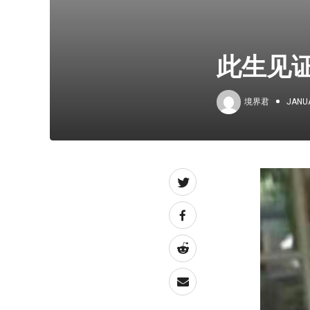
此生见
境界君
JANUA