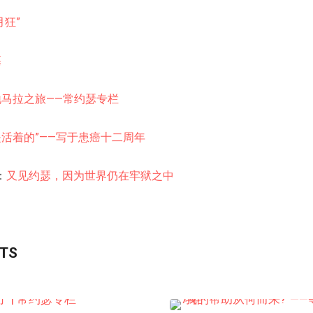
月狂”
墓
马拉之旅——常约瑟专栏
活着的”——写于患癌十二周年
：
又见约瑟，因为世界仍在牢狱之中
STS