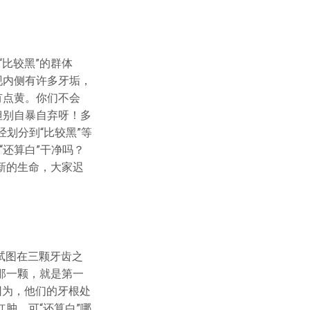
“比较黑”的群体
现内侧有许多牙垢，
有点黄。你们不会
但别自暴自弃呀！多
划分到“比较黑”等
“还算白”干净吗？
新的生命，大家迟
试图在三颗牙齿之
那一颗，就是第一
因为，他们的牙根处
肿。可“还算白”哪