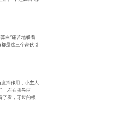
算白”痛苦地躲着
痛都是这三个家伙引
药发挥作用，小主人
们，左右摇晃两
看了看，牙齿的根