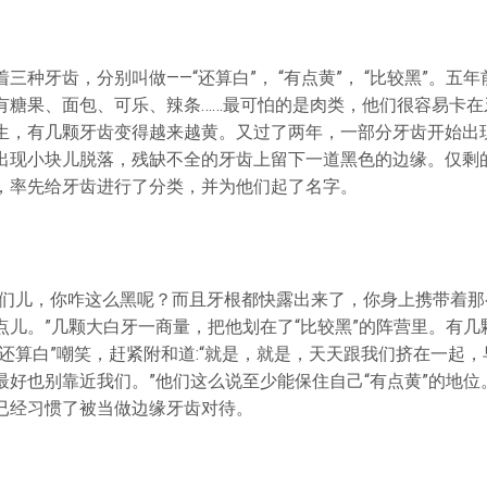
三种牙齿，分别叫做——“还算白”， “有点黄”， “比较黑”。五
有糖果、面包、可乐、辣条……最可怕的是肉类，他们很容易卡在
生，有几颗牙齿变得越来越黄。又过了两年，一部分牙齿开始出
出现小块儿脱落，残缺不全的牙齿上留下一道黑色的边缘。仅剩
，率先给牙齿进行了分类，并为他们起了名字。
哥们儿，你咋这么黑呢？而且牙根都快露出来了，你身上携带着那
点儿。”几颗大白牙一商量，把他划在了“比较黑”的阵营里。有几
“还算白”嘲笑，赶紧附和道:“就是，就是，天天跟我们挤在一起
好也别靠近我们。”他们这么说至少能保住自己“有点黄”的地位。
已经习惯了被当做边缘牙齿对待。