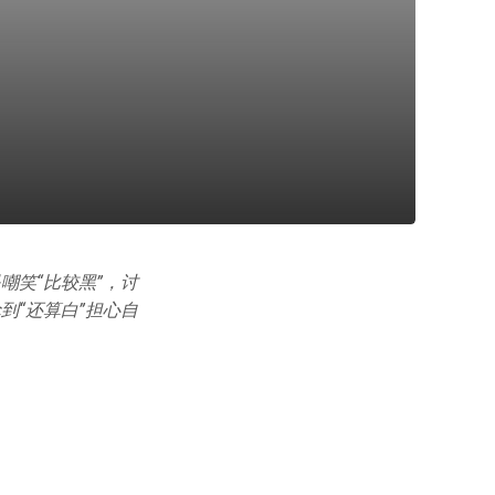
嘲笑“比较黑”，讨
到“还算白”担心自