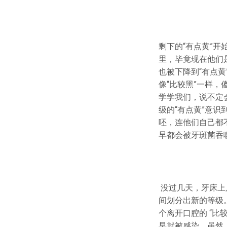
剩下的“有点黄”开
里，毕竟现在他们
也被下降到“有点黄
像“比较黑”一样
学学我们，说不定会
级的“有点黄”意识
呸，连他们自己都
早都会被牙斑菌吞
没过几天，牙床上
间划分出新的等级
个离开口腔的 “比
早就被感染，虽然