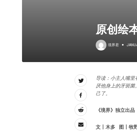
原创绘
境界君
JANUA
导读：小主人嘴里有
厌他身上的牙斑菌。
己了。
《境界》独立出品
文丨木多 图丨牧野