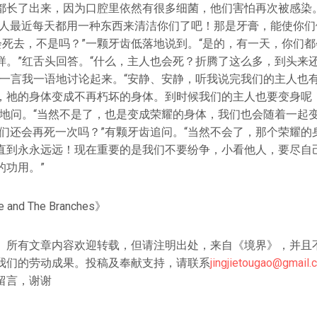
都长了出来，因为口腔里依然有很多细菌，他们害怕再次被感染
主人最近每天都用一种东西来清洁你们了吧！那是牙膏，能使你们
是会死去，不是吗？”一颗牙齿低落地说到。“是的，有一天，你们
样。”红舌头回答。“什么，主人也会死？折腾了这么多，到头来
你一言我一语地讨论起来。“安静、安静，听我说完我们的主人也
，祂的身体变成不再朽坏的身体。到时候我们的主人也要变身呢！”
奇地问。“当然不是了，也是变成荣耀的身体，我们也会随着一起变
我们还会再死一次吗？”有颗牙齿追问。“当然不会了，那个荣耀的
直到永永远远！现在重要的是我们不要纷争，小看他人，要尽自
的功用。”
and The Branches》
》所有文章内容欢迎转载，但请注明出处，来自《境界》，并且
我们的劳动成果。投稿及奉献支持，请联系
jingjietougao@gmail.
留言，谢谢