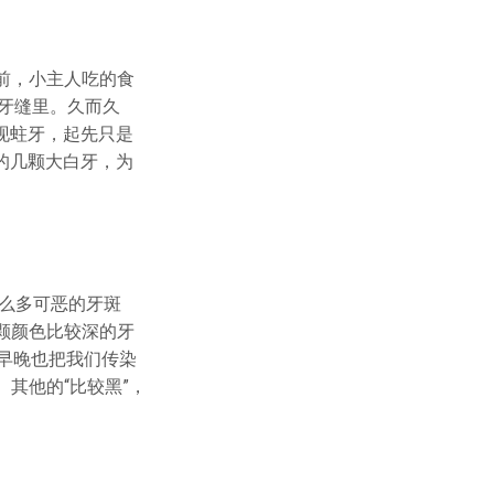
年前，小主人吃的食
牙缝里。久而久
现蛀牙，起先只是
的几颗大白牙，为
么多可恶的牙斑
颗颜色比较深的牙
，早晚也把我们传染
其他的“比较黑”，