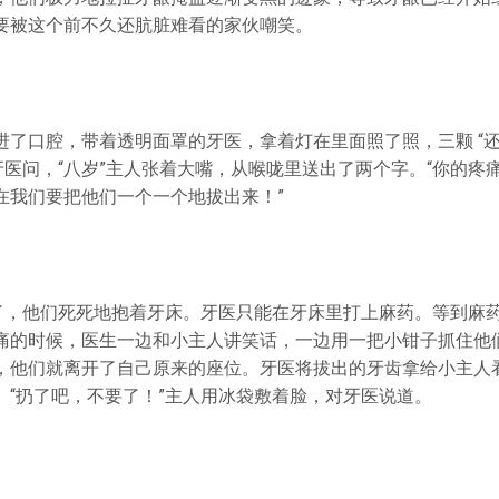
要被这个前不久还肮脏难看的家伙嘲笑。
进了口腔，带着透明面罩的牙医，拿着灯在里面照了照，三颗 “还
牙医问，“八岁”主人张着大嘴，从喉咙里送出了两个字。“你的疼
在我们要把他们一个一个地拔出来！”
极了，他们死死地抱着牙床。牙医只能在牙床里打上麻药。等到麻
痛的时候，医生一边和小主人讲笑话，一边用一把小钳子抓住他
，他们就离开了自己原来的座位。牙医将拔出的牙齿拿给小主人
。“扔了吧，不要了！”主人用冰袋敷着脸，对牙医说道。