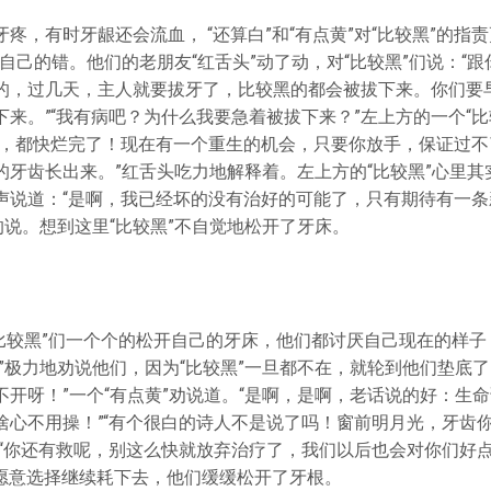
疼，有时牙龈还会流血， “还算白”和“有点黄”对“比较黑”的指
自己的错。他们的老朋友“红舌头”动了动，对“比较黑”们说：“
的，过几天，主人就要拔牙了，比较黑的都会被拔下来。你们要
来。”“我有病吧？为什么我要急着被拔下来？”左上方的一个“比
病，都快烂完了！现在有一个重生的机会，只要你放手，保证过不
的牙齿长出来。”红舌头吃力地解释着。左上方的“比较黑”心里其
声说道：“是啊，我已经坏的没有治好的可能了，只有期待有一条新
的说。想到这里“比较黑”不自觉地松开了牙床。
“比较黑”们一个个的松开自己的牙床，他们都讨厌自己现在的样
”极力地劝说他们，因为“比较黑”一旦都不在，就轮到他们垫底了
不开呀！”一个“有点黄”劝说道。“是啊，是啊，老话说的好：生
啥心不用操！”“有个很白的诗人不是说了吗！窗前明月光，牙齿
“你还有救呢，别这么快就放弃治疗了，我们以后也会对你们好点”
”不愿意选择继续耗下去，他们缓缓松开了牙根。