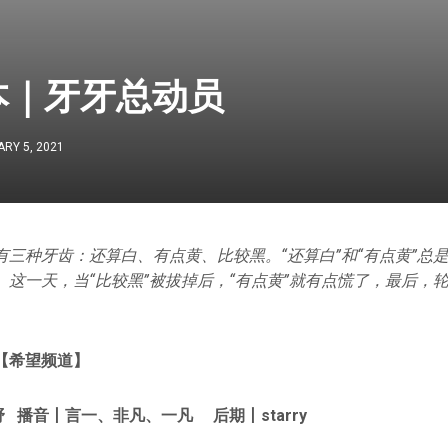
本｜牙牙总动员
RY 5, 2021
三种牙齿：还算白、有点黄、比较黑。“还算白”和“有点黄”总是
这一天，当“比较黑”被拔掉后，“有点黄”就有点慌了，最后，轮
【希望频道】
 播音丨言一、非凡、一凡 后期丨starry