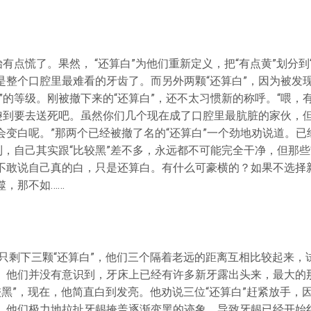
始有点慌了。果然， “还算白”为他们重新定义，把“有点黄”划分到
是整个口腔里最难看的牙齿了。而另外两颗“还算白”，因为被发
”的等级。刚被撤下来的“还算白”，还不太习惯新的称呼。“喂，
，傻到要去送死吧。虽然你们几个现在成了口腔里最肮脏的家伙，
变白呢。”那两个已经被撤了名的“还算白”一个劲地劝说道。已经
到，自己其实跟“比较黑”差不多，永远都不可能完全干净，但那些
不敢说自己真的白，只是还算白。有什么可豪横的？如果不选择
噬，那不如……
只剩下三颗“还算白”，他们三个隔着老远的距离互相比较起来，
。他们并没有意识到，牙床上已经有许多新牙露出头来，最大的
较黑”，现在，他简直白到发亮。他劝说三位“还算白”赶紧放手，
，他们极力地拉扯牙龈掩盖逐渐变黑的迹象，导致牙龈已经开始红