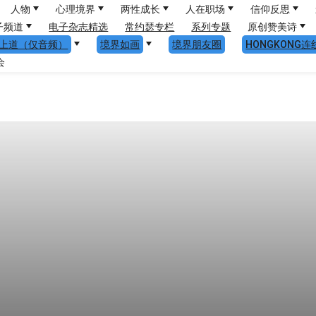
人物
心理境界
两性成长
人在职场
信仰反思
子频道
电子杂志精选
常约瑟专栏
系列专题
原创赞美诗
上道（仅音频）
境界如画
境界朋友圈
HONGKONG连
会