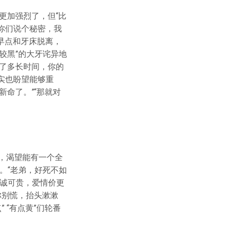
责更加强烈了，但“比
跟你们说个秘密，我
早点和牙床脱离，
较黑”的大牙诧异地
了多长时间，你的
实也盼望能够重
命了。”“那就对
子，渴望能有一个全
。“老弟，好死不如
命诚可贵，爱情价更
你别慌，抬头漱漱
 “有点黄”们轮番