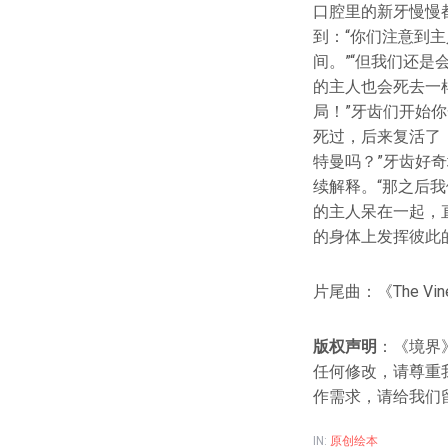
口腔里的新牙慢慢
到：“你们注意到
间。”“但我们还
的主人也会死去一
局！”牙齿们开始
死过，后来复活了
特曼吗？”牙齿好
续解释。“那之后
的主人呆在一起，
的身体上发挥彼此
片尾曲：《The Vine 
版权声明
：《境界
任何修改，请尊重
作需求，请给我们
IN:
原创绘本