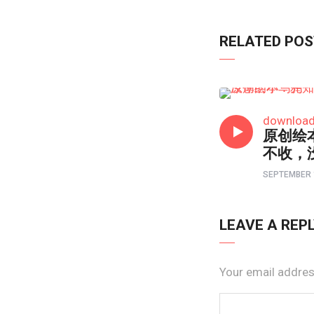
RELATED PO
原创绘本
downloa
原创绘
不收，
SEPTEMBER 
LEAVE A REP
Your email address