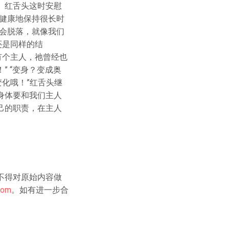
。红舌头这时安慰
健康地保持很长时
都会脱落，就像我们
还是同样的结
有个主人，祂曾经也
 “变身？变成奥
化哦！”红舌头继
身体要和我们主人
己的职责，在主人
不得对原始内容做
com
。如有进一步合