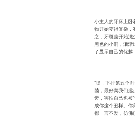
小主人的牙床上卧着
物开始变得复杂，
之，牙斑菌开始滋
黑色的小洞，渐渐
了显示自己的优越
“嘿，下排第五个
菌，最好离我们远
齿，害怕自己也被
成你这个丑样。你最
都一言不发，仿佛