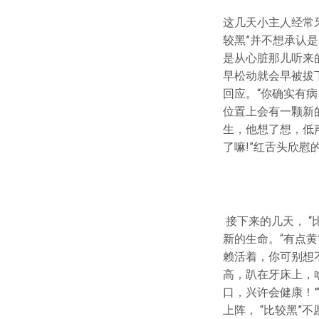
这几天小主人经常牙
较黑”并不想承认是
是从心脏那儿听来
早松动就会早被拔下
回应。“你确实有
位置上会有一颗新
生，他想了想，低
了嘛!”红舌头欣慰
接下来的几天， 
新的生命。“有点黄
赖活着，你可别想
高，趴在牙床上，
口，兴许会健康！”
上阵， “比较黑