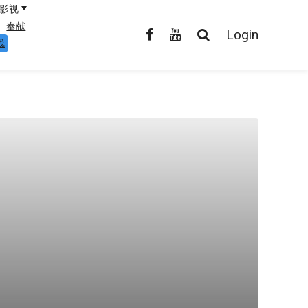
影视
奉献
Login
线