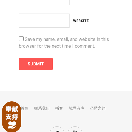
WEBSITE
Save my name, email, and website in this
browser for the next time I comment.
首页
联系我们
播客
境界有声
圣辩之约