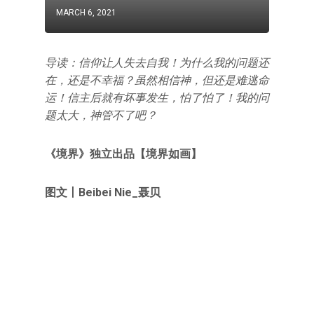
MARCH 6, 2021
导读：信仰让人失去自我！为什么我的问题还
在，还是不幸福？虽然相信神，但还是难逃命
运！信主后就有坏事发生，怕了怕了！我的问
题太大，神管不了吧？
《境界》独立出品【境界如画】
图文丨Beibei Nie_聂贝