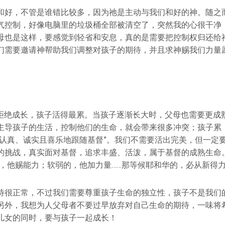
和好，不管是谁错比较多，因为祂是主动与我们和好的神。随之
气控制，好像电脑里的垃圾桶全部被清空了，突然我的心很干净
母也是这样，要感觉到轻省和安息，真的是需要把控制权归还给
们需要邀请神帮助我们调整对孩子的期待，并且求神赐我们力量
拒绝成长，孩子活得最累。当孩子逐渐长大时，父母也需要更成
主导孩子的生活，控制他们的生命，就会带来很多冲突；孩子累
“认真、诚实且喜乐地跟随基督”。我们不需要活出完美，但一定
的挑战，真实面对基督，追求丰盛、活泼，属于基督的成熟生命
的，他赐能力；软弱的，他加力量……那等候耶和华的，必从新得力
待很正常，不过我们需要尊重孩子生命的独立性，孩子不是我们
另外，我想为人父母者不要过早放弃对自己生命的期待，一味将
儿女的同时，要与孩子一起成长！