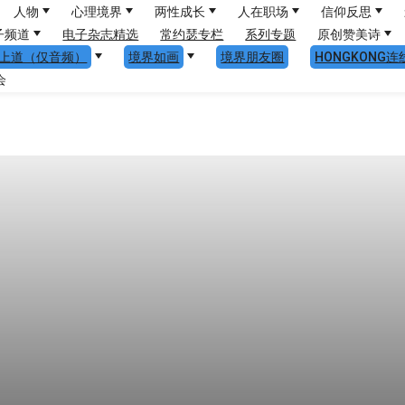
人物
心理境界
两性成长
人在职场
信仰反思
子频道
电子杂志精选
常约瑟专栏
系列专题
原创赞美诗
上道（仅音频）
境界如画
境界朋友圈
HONGKONG连
会