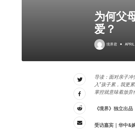
为何父
爱？
境界君
APRIL
导读：面对亲子冲
入“孩子累，我更
掌控就意味着放弃
《境界》独立出品
受访嘉宾｜华中&婉