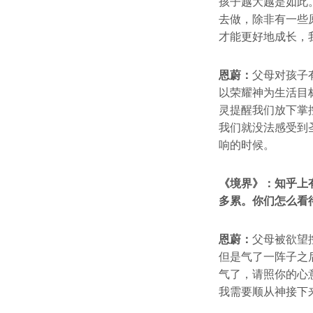
孩子越大越是如此
去做，除非有一些
才能更好地成长，
恩蔚：
父母对孩子
以荣耀神为生活目
灵提醒我们放下掌
我们就没法感受到
响的时候。
《境界》：知乎上
多累。你们怎么看
恩蔚：
父母被欲望
但是气了一阵子之
气了，请照你的心
我需要顺从神接下