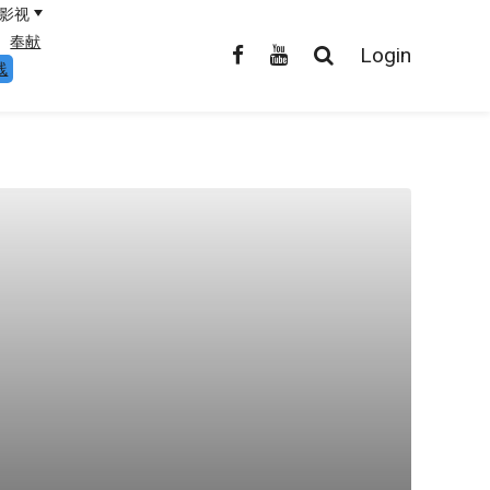
影视
奉献
Login
线