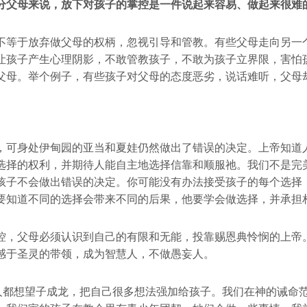
分父母来说，放下对孩子的掌控是一件说起来容易、做起来很难
不等于放弃做父母的权柄，忽视引导和管教。有些父母走向另一
让孩子产生心理阴影，不敢管教孩子，不敢为孩子立界限，害怕
父母。举个例子，有些孩子对父母的态度恶劣，说话难听，父母
，可身处伊甸园的亚当和夏娃仍然做出了错误的决定。上帝知道
选择的权利，并期待人能自主地选择信靠和顺服祂。我们不是完
孩子不会做出错误的决定。你可能没有办法接受孩子的每个选择
要知道不同的选择会带来不同的后果，他要学会做选择，并承担
控，父母必须认识到自己的有限和无能，投靠赐恩典怜悯的上帝
感于圣灵的带领，成为智慧人，不做愚妄人。
人都想望子成龙，把自己很多想法强加给孩子。我们在神的诫命