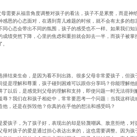
父母需要从福音角度调整对孩子的看法，孩子不是累赘，而是神
种感恩的心态面对，在遇到育儿难题的时候，就不会有太多的怨
不同心态会带出不同的氛围，孩子的感受也不一样。如果我们知
的成绩突然下降，心里的焦虑和重担就会卸去一半，而孩子被掌
了。
选择结束生命，是因为看不到出路。很多父母非常爱孩子，但孩
前提是理解和尊重，孩子碰到困难可以跟你分享吗？你能理解他
讲了以后，是感觉到父母的理解和支持，即使问题一时无法得到
羞辱？我们在和孩子相处中，常常要思考一个问题：当我这样说
造他，还是在拆毁他？你真的在乎他的想法和感受吗？
是爱孩子，为了孩子好，表现出的却是轻蔑嘲讽、敌意拒绝，对
父母对孩子的爱是通过担心表达出来的，这也需要调整。因为孩