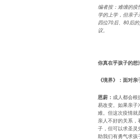
编者按：难缠的疫
学的上学，但亲子
四位70后、80
议。
你真在乎孩子的想
《境界》：面对亲
恩蔚：
成人都会根
易改变。如果亲子
难。但这次疫情就
亲人不好的关系，
子，但可以求圣灵
助我们有勇气求孩