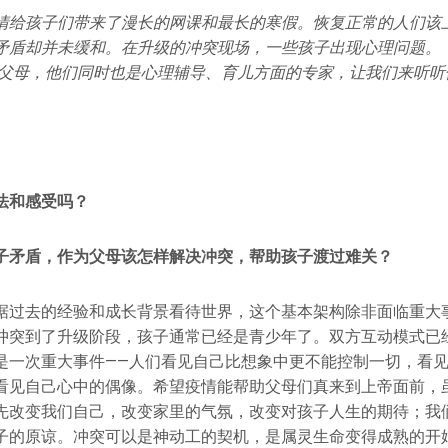
情给孩子们带来了漫长的网课和最长的寒假。恢复正常的人们该
矛盾却并未缓和。在升级的冲突现场，一些孩子出现心理问题。
后的父母，他们同时也是心理辅导、育儿方面的专家，让我们来听
法和感受吗？
子矛盾，作为父母该怎样解决冲突，帮助孩子渡过难关？
据过去的经验和成长背景看待世界，这个基本架构除非面临重大
冲突到了升级阶段，孩子通常已经是青少年了。双方互动模式已
是一次重大事件——人们看见自己比想象中更不能控制一切，看
看见自己心中的偶像。希望疫情能帮助父母们真来到上帝面前，
先改变我们自己，改变家里的气氛，改变对孩子人生的期待；我
子的原谅。冲突可以是神动工的契机，是属灵生命变得成熟的开