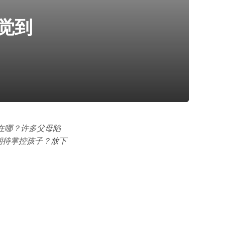
觉到
在哪？许多父母陷
期待掌控孩子？放下