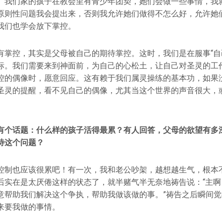
。我们家的孩子在教会里有青少年团契，她们会做一些事情，我
原则性问题我会提出来，否则我允许她们做得不怎么好，允许她
我们也学会放下掌控。
有掌控，其实是父母被自己的期待掌控。这时，我们是在服事“自
标。我们需要来到神面前，为自己的心松土，让自己对圣灵的工
控的偶像时，愿意回应。这有赖于我们属灵操练的基本功，如果
圣灵的提醒，看不见自己的偶像，尤其当这个世界的声音很大，
有个话题：什么样的孩子活得最累？有人回答，父母的欲望有多
待这个问题？
控制也应该很累吧！有一次，我和老公吵架，越想越生气，根本
后实在是太厌倦这样的状态了，就半赌气半无奈地祷告说：“主啊
意帮助我们解决这个争执，帮助我做该做的事。”祷告之后瞬间
来要我做的事情。