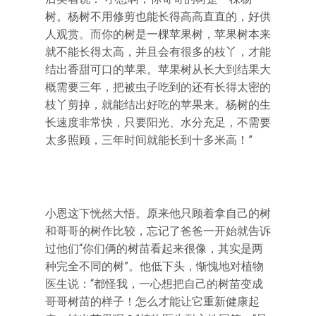
树。杨树不用修剪也能长得高高直直的，好供
人观赏。而你的树是一棵苹果树，苹果树本来
就不能长得太高，并且会有很多的枝丫，才能
结出香甜可口的苹果。苹果树从长大到结果大
概需要三年，把被虫子吃到的还有长得太密的
枝丫剪掉，就能结出好吃的苹果来。杨树的生
长速度非常快，只要阳光、水分充足，不需要
太多照顾，三年时间就能长到十多米高！”
小恩这下恍然大悟。原来他只顾着拿自己的树
和哥哥的树作比较，忘记了爸爸一开始就告诉
过他们“你们俩的树苗看起来很像，其实是两
种完全不同的树”。他低下头，惭愧地对植物
医生说：“都怪我，一心想把自己的树苗变成
哥哥树苗的样子！怎么才能让它重新健康起