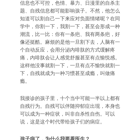
信息也不可控，色情、暴力、日漫里的自杀主
题、自残信息都可能影响孩子。不然，他怎么
知道可以割自己一下来应对负面情绪呢？在同
学中，你割一下，我割一下，甚至会形成一种
潮流，比一比：你有一条疤、我有两条疤，好
像还挺酷。麻烦的是他一旦割下去，人脑有一
个自动反应，会用分泌内啡肽的方式缓解疼
痛，内啡肽会让人感觉舒服甚至有点愉悦感。
这样他没事就割一下，一旦有点不愉快就割一
下，自残就成为一种习惯甚至成瘾，叫做痛
瘾。
我接诊的孩子里，十个当中可能一半以上都有
自残行为。自残可以伴随抑郁症出现，本身也
可以成为一种症状，叫非自杀性自伤。可以
说，这是这个时代带给孩子们的病症。
孩子病了，为什么我要看医生？