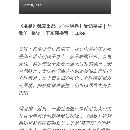
MAY 8, 2021
《境界》独立出品【心理境界】受访嘉宾｜孙
欣羊 采访｜王东莉播音 ｜Luke
导读：很多父母自己病了，社会内卷的压力被
叠加在幼小的孩子身上。孩子表面正常、衣食
无忧，其实却处于无着无落无目标的状态，安
全感缺乏，无法处理因达不到高标准而产生的
心理落差，加上青春期的变化，心理疾病爆发
式呈现。抑郁症很难被懂，但可以尽最大努力
接纳。
编者按：近日，一些社会热点事件引发人们关
注青少年群体的精神健康状况，《境界》特别
采访精神科医师孙欣羊，他是“慕喜乐”心理社