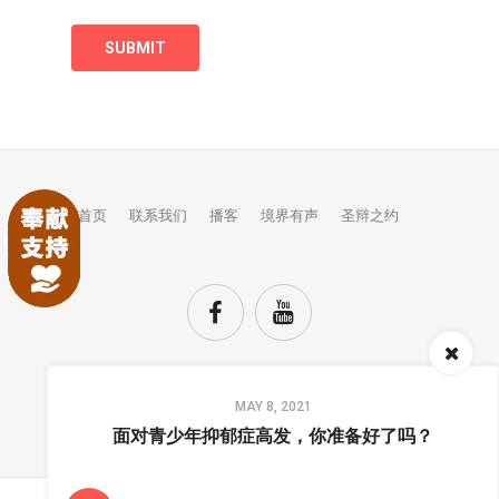
首页
联系我们
播客
境界有声
圣辩之约
Audio
MAY 8, 2021
Player
TOP
面对青少年抑郁症高发，你准备好了吗？