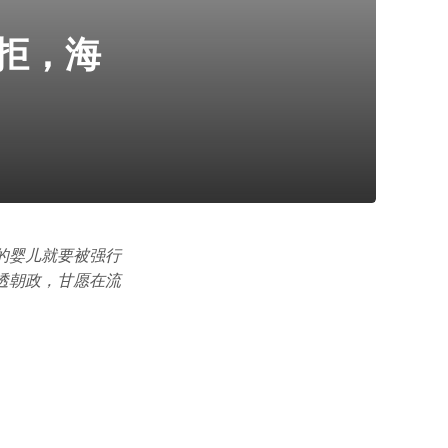
拒，海
的婴儿就要被强行
透朝政，甘愿在流