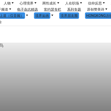
人物
心理境界
两性成长
人在职场
信仰反思
子频道
电子杂志精选
常约瑟专栏
系列专题
原创赞美诗
上道（仅音频）
境界如画
境界朋友圈
HONGKONG连
会