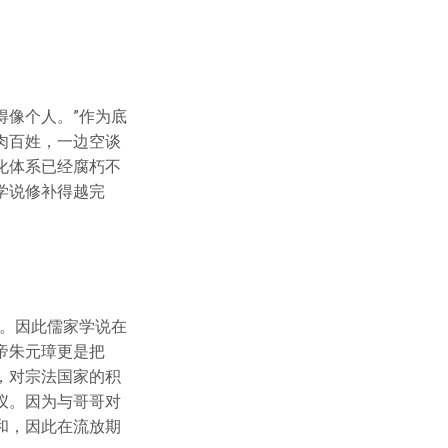
得像个人。”作为底
肉百姓，一边空谈
化体系已经腐朽不
学说修补得越完
。
”。因此儒家学说在
帝朱元璋更是把
，对宗法国家的积
仪。因为与哥哥对
和，因此在流放期