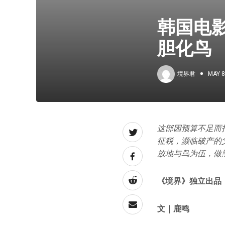
韩国电
胆化鸟
境界君
MAY 8
这部因预算不足而
征税，濒临破产的
放地与鸟为伍，做
《境界》独立出品
文｜鹿鸣