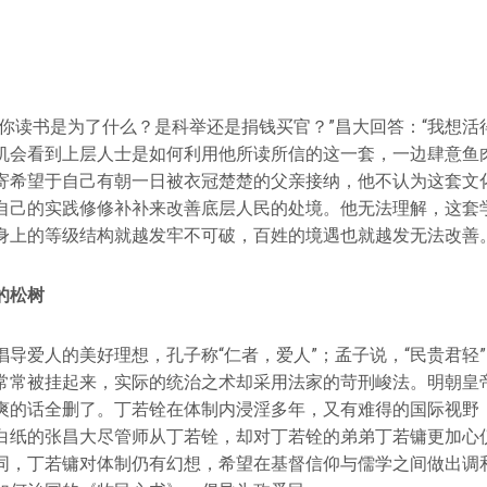
“你读书是为了什么？是科举还是捐钱买官？”昌大回答：“我想活
机会看到上层人士是如何利用他所读所信的这一套，一边肆意鱼
寄希望于自己有朝一日被衣冠楚楚的父亲接纳，他不认为这套文
自己的实践修修补补来改善底层人民的处境。他无法理解，这套
身上的等级结构就越发牢不可破，百姓的境遇也就越发无法改善
的松树
倡导爱人的美好理想，孔子称“仁者，爱人”；孟子说，“民贵君轻
常常被挂起来，实际的统治之术却采用法家的苛刑峻法。明朝皇
爽的话全删了。丁若铨在体制内浸淫多年，又有难得的国际视野
白纸的张昌大尽管师从丁若铨，却对丁若铨的弟弟丁若镛更加心
同，丁若镛对体制仍有幻想，希望在基督信仰与儒学之间做出调