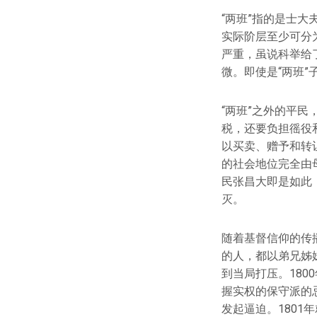
“两班”指的是士大
实际阶层至少可分
严重，虽说科举给
微。即使是“两班
“两班”之外的平
税，还要负担徭役
以买卖、赠予和转
的社会地位完全由
民张昌大即是如此
灭。
随着基督信仰的传
的人，都以弟兄姊
到当局打压。18
握实权的保守派的
发起逼迫。1801