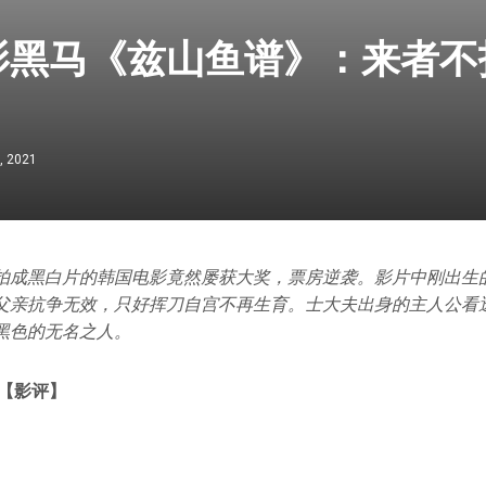
影黑马《兹山鱼谱》：来者不
, 2021
拍成黑白片的韩国电影竟然屡获大奖，票房逆袭。影片中刚出生
父亲抗争无效，只好挥刀自宫不再生育。士大夫出身的主人公看
黑色的无名之人。
 【影评】