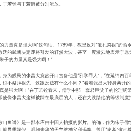
，丁若铨与丁若镛被分别流放。
的力量真是强大啊”这句话。1789年，教皇反对“敬孔祭祖”的谕
教廷的武断决定即将引发的轩然大波，甚至一度激烈地表示宁愿
朱子的力量真是强大啊！”
，身为贱民的张昌大竟然开口责备他是“邪学罪人”，“在延绵四百
，也不祭拜祖先，这跟反贼有什么不同？”看着张昌大转身离开
量真是强大啊！”在丁若铨看来，儒学中那一套君臣父子的伦理纲
即使像张昌大这样被踩在最底层的人，还在为践踏他的等级制度
兹山鱼谱》是一部本应由中国人拍摄的影片。的确，作为朱子儒
朝就显露端倪。明朝来华的天主教神父利玛窦，曾用“忠孝”这种