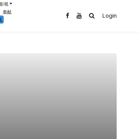
影视
奉献
Login
线