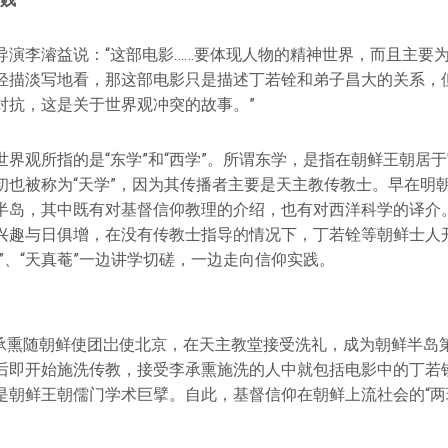
导演李濬益说：“这部电影……要体现人物的精神世界，而且主要
轻描淡写地看，那这部电影只是描述丁若铨和弟子昌大的关系，
对抗，这是关于世界观冲突的故事。”
世界观所指的是“东学”和“西学”。所谓东学，是指在朝鲜王朝居
初也被称为“天学”，因为其传播者主要是天主教传教士。早在明
半岛，其中既有对基督信仰教理的介绍，也有对西洋科学的译介
兴趣与日俱增，在没有传教士指导的情况下，丁若铨等朝鲜士人
”、“天真菴”一边讲学切磋，一边走向信仰实践。
年，李承熏随朝鲜使团岀使北京，在天主教堂接受洗礼，成为朝鲜半
后即开始施洗传教，接受李承熏施洗的人中就包括电影中的丁若
是朝鲜王朝儒门学术巨擘。自此，基督信仰在朝鲜上流社会的“两