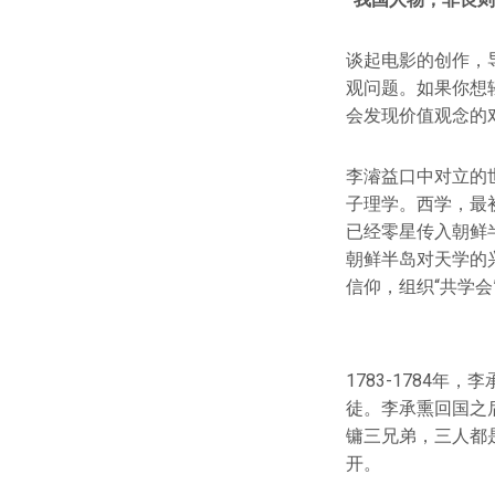
谈起电影的创作，
观问题。如果你想
会发现价值观念的
李濬益口中对立的
子理学。西学，最
已经零星传入朝鲜
朝鲜半岛对天学的
信仰，组织“共学会
1783-1784
徒。李承熏回国之
镛三兄弟，三人都
开。