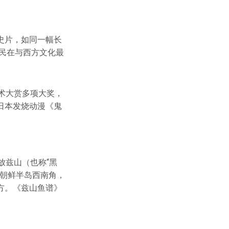
史片，如同一幅长
贱民在与西方文化最
术大赏多项大奖，
日本发烧动漫《鬼
流放兹山（也称“黑
于朝鲜半岛西南角，
方。《兹山鱼谱》