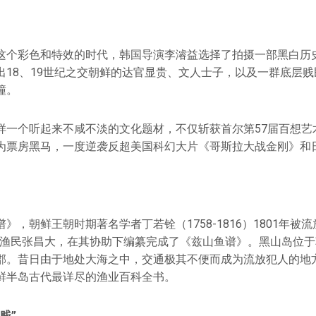
这个彩色和特效的时代，韩国导演李濬益选择了拍摄一部黑白历
出18、19世纪之交朝鲜的达官显贵、文人士子，以及一群底层
撞。
样一个听起来不咸不淡的文化题材，不仅斩获首尔第57届百想艺
为票房黑马，一度逆袭反超美国科幻大片《哥斯拉大战金刚》和
》，朝鲜王朝时期著名学者丁若铨（1758-1816）1801年被
地渔民张昌大，在其协助下编纂完成了《兹山鱼谱》。黑山岛位
郡。昔日由于地处大海之中，交通极其不便而成为流放犯人的地
鲜半岛古代最详尽的渔业百科全书。
贱”