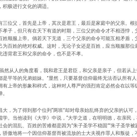
，积极进行文化的调适。
有三位父，首先是上帝，其次是君王，最后是家庭中的父亲。根
不孝子，但只有在天下有道的时期，三位父的命令才不相违悖，
百姓顺服上帝。倘若天下无道，三个父亲的命令可能互相矛盾，
己为百姓的绝对权威。这时，无论子女还是百姓，应当顺服那位
此违背君王和父亲的命令，也不是不孝。
“虽然从人的角度看，我和君王是君臣，和父亲是亲子，但若从上
都是平等的兄弟姐妹。”显然，只要基督信仰最终无法否认所有
拥有上帝的形象和样式，这种对人尊严的强烈肯定必然会在以等
惮。
昌大，为了得到那个位列“两班”却对母亲始乱终弃的父亲的认可
儒学。当他读到《大学》中说，“大学之道，在明明德，在亲民，
社会的混乱、百姓的苦难都是因为”朱子圣学不稳固””朱子圣学被
，骄傲地将一个因信仰基督而被流放的士大夫视作罪人和叛徒，