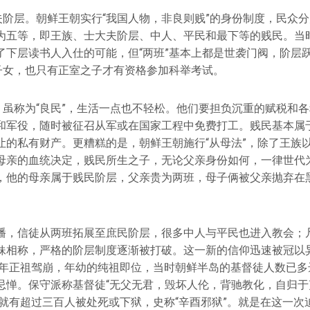
夫阶层。朝鲜王朝实行“我国人物，非良则贱”的身份制度，民众分为
为五等，即王族、士大夫阶层、中人、平民和最下等的贱民。当
了下层读书人入仕的可能，但“两班”基本上都是世袭门阀，阶层
”子女，也只有正室之子才有资格参加科举考试。
民，虽称为“良民”，生活一点也不轻松。他们要担负沉重的赋税和
和军役，随时被征召从军或在国家工程中免费打工。贱民基本属
让的私有财产。更糟糕的是，朝鲜王朝施行“从母法”，除了王族
母亲的血统决定，贱民所生之子，无论父亲身份如何，一律世代
，他的母亲属于贱民阶层，父亲贵为两班，母子俩被父亲抛弃在
播，信徒从两班拓展至庶民阶层，很多中人与平民也进入教会；
妹相称，严格的阶层制度逐渐被打破。这一新的信仰迅速被冠以
00年正祖驾崩，年幼的纯祖即位，当时朝鲜半岛的基督徒人数已
忌惮。保守派称基督徒“无父无君，毁坏人伦，背驰教化，自归于
年就有超过三百人被处死或下狱，史称“辛酉邪狱”。就是在这一