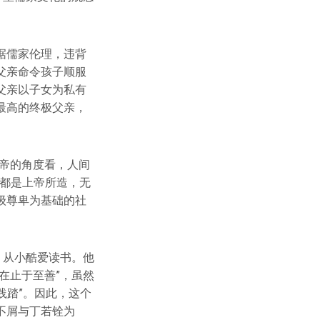
据儒家伦理，违背
父亲命令孩子顺服
父亲以子女为私有
最高的终极父亲，
帝的角度看，人间
人都是上帝所造，无
级尊卑为基础的社
，从小酷爱读书。他
在止于至善”，虽然
践踏”。因此，这个
不屑与丁若铨为