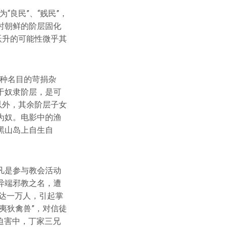
“良民”、“贱民”，
时朝鲜的阶层固化
跃升的可能性微乎其
各种名目的苛捐杂
于奴隶阶层，是可
以外，其余阶层子女
为奴。电影中的渔
黑山岛上自生自
凡是参与教会活动
异端邪教之名，遭
多达一万人，引起掌
夷狄禽兽”，对信徒
次迫害中，丁家三兄