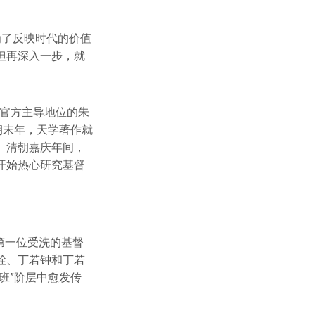
为了反映时代的价值
但再深入一步，就
于官方主导地位的朱
朝末年，天学著作就
。清朝嘉庆年间，
开始热心研究基督
岛第一位受洗的基督
铨、丁若钟和丁若
班”阶层中愈发传