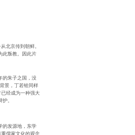
令从北京传到朝鲜。
为此叛教。因此片
年的朱子之国，没
的背景，丁若铨同样
常已经成为一种强大
辩护。
学的发源地，东学
尊重儒家文化的观念