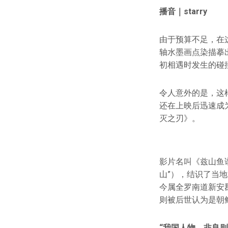
播音｜starry
由于预算不足，在
轴水墨画点染描摹
初相遇时发生的碰
令人意外的是，这
还在上映后迅速成
灭之刃》。
影片名叫《兹山鱼谱
山”），结识了当
今属全罗南道新安
则被后世认为是朝
“我国人物，非良则