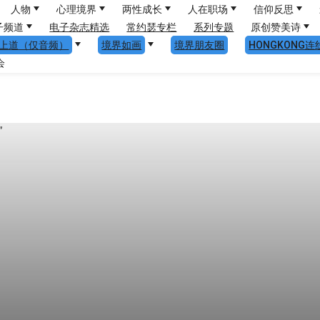
人物
心理境界
两性成长
人在职场
信仰反思
子频道
电子杂志精选
常约瑟专栏
系列专题
原创赞美诗
上道（仅音频）
境界如画
境界朋友圈
HONGKONG连
会