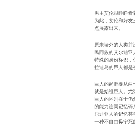
男主艾伦眼睁睁看
为此，艾伦和好友
点展露出来。
原来墙外的人类并
民同族的艾尔迪亚
特殊的身份标识，
拉迪岛的巨人都是
巨人的起源要从两
就是始祖巨人。尤
巨人的区别在于仍
的能力连同记忆碎
尔迪亚人的记忆甚
一种不自由毋宁死