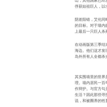
山，其他国家已经
俘获始祖巨人，以
阴差阳错，艾伦同
的目标。对于墙内
上最后一只巨人杀
在动画版第三季结
海边。他们这才发
岛外所有人全都杀
其实围墙里的世界
理。墙内居民一百
作辩护。与官方勾
生活？因此那些寻
说，和被圈养的牲