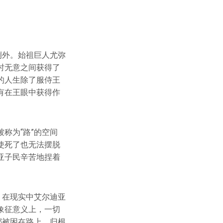
例外。始祖巨人尤弥
时无意之间获得了
的人生除了服侍王
有在王眼中获得作
称为“路”的空间
使死了也无法摆脱
亚子民辛苦地捏着
。
，在现实中艾尔迪亚
象征意义上，一切
都被困在路上，归根