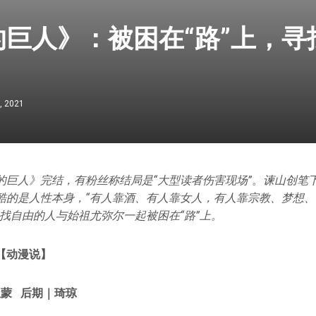
巨人》：被困在“路”上，寻
, 2021
的巨人》完结，有粉丝称结局是“大型读者伤害现场”。谏山创笔
酷的是人性本身，“有人靠酒、有人靠女人，有人靠宗教、梦想、
寻找自由的人与始祖尤弥尔一起被困在“路”上。
【动漫说】
恩蒙 后期｜琦琼