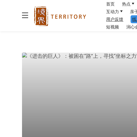
首页
热点
互动力
亲
用户反馈
线
短视频
润心