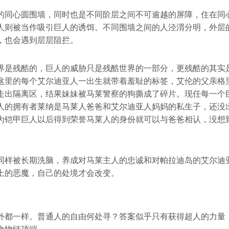
的同心圆围墙，同时也是不同阶层之间不可逾越的屏障，住在同
人则被当作吸引巨人的诱饵。不同围墙之间的人泾渭分明，外层
，也会遇到层层阻拦。
界是残酷的，巨人的威胁只是残酷世界的一部分，更残酷的其实
这里的每个艾尔迪亚人一出生就带着羞耻的标签，艾伦的父亲格里
走出隔离区，结果妹妹被马莱警察的狗撕成了碎片。现任每一个
人的拥有者莱纳是马莱人爸爸和艾尔迪亚人妈妈的私生子，还没
为铠甲巨人以后得到荣誉马莱人的身份就可以与爸爸相认，没想
同样被长期洗脑，养成对马莱主人的忠诚和对帕拉迪岛的艾尔迪
上的恶魔，自己的处境才会改变。
外都一样。普通人的自由何处寻？答案似乎只有获得超人的力量