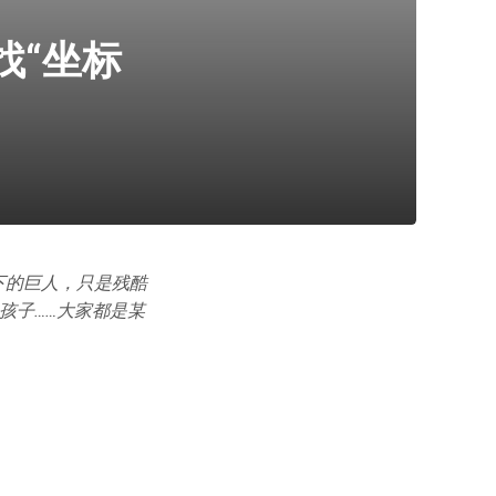
找“坐标
下的巨人，只是残酷
孩子……大家都是某