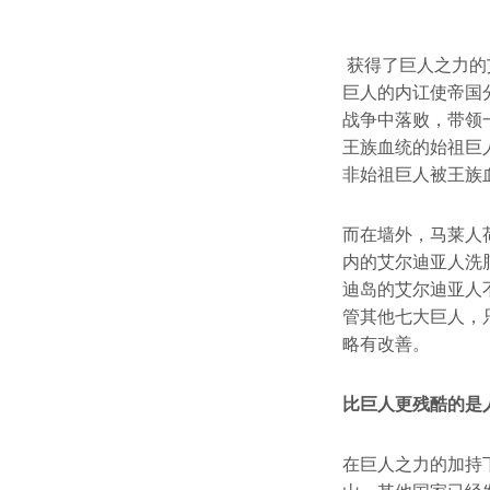
获得了巨人之力的
巨人的内讧使帝国
战争中落败，带领
王族血统的始祖巨
非始祖巨人被王族
而在墙外，马莱人
内的艾尔迪亚人洗
迪岛的艾尔迪亚人
管其他七大巨人，
略有改善。
比巨人更残酷的是
在巨人之力的加持