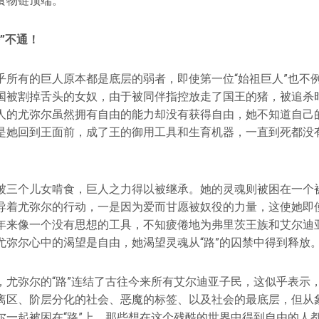
食物链顶端。
”不通！
乎所有的巨人原本都是底层的弱者，即使第一位“始祖巨人”也不
国被割掉舌头的女奴，由于被同伴指控放走了国王的猪，被追杀
人的尤弥尔虽然拥有自由的能力却没有获得自由，她不知道自己
是她回到王面前，成了王的御用工具和生育机器，一直到死都没
被三个儿女啃食，巨人之力得以被继承。她的灵魂则被困在一个被
导着尤弥尔的行动，一是因为爱而甘愿被奴役的力量，这使她即
年来像一个没有思想的工具，不知疲倦地为弗里茨王族和艾尔迪
尤弥尔心中的渴望是自由，她渴望灵魂从“路”的囚禁中得到释放
，尤弥尔的“路”连结了古往今来所有艾尔迪亚子民，这似乎表示
离区、阶层分化的社会、恶魔的标签、以及社会的最底层，但从
尔一起被困在“路”上。那些想在这个残酷的世界中得到自由的人