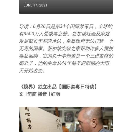
JUNE 14, 2021
导读：6月26日是第34个国际禁毒日，全球约
有3500万人受吸毒之苦。新加坡社会及家庭
发展部长李智陞承认，单靠政府无法打造一个
无毒的国家。新加坡突破之家帮助许多人摆脱
毒品捆绑，它的总干事却曾是一个三进监狱的
瘾君子，他的生命从44年前圣诞假期的大雨
天开始改变。
《境界》独立出品【国际禁毒日特稿】
文 ∣ 简简
播音 ∣ 虹雨