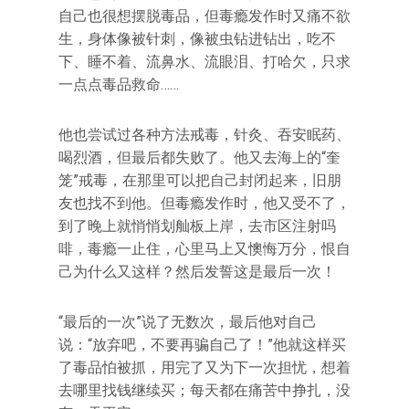
自己也很想摆脱毒品，但毒瘾发作时又痛不欲
生，身体像被针刺，像被虫钻进钻出，吃不
下、睡不着、流鼻水、流眼泪、打哈欠，只求
一点点毒品救命……
他也尝试过各种方法戒毒，针灸、吞安眠药、
喝烈酒，但最后都失败了。他又去海上的“奎
笼”戒毒，在那里可以把自己封闭起来，旧朋
友也找不到他。但毒瘾发作时，他又受不了，
到了晚上就悄悄划舢板上岸，去市区注射吗
啡，毒瘾一止住，心里马上又懊悔万分，恨自
己为什么又这样？然后发誓这是最后一次！
“最后的一次”说了无数次，最后他对自己
说：“放弃吧，不要再骗自己了！”他就这样买
了毒品怕被抓，用完了又为下一次担忧，想着
去哪里找钱继续买；每天都在痛苦中挣扎，没