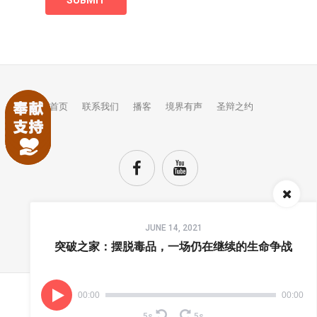
首页
联系我们
播客
境界有声
圣辩之约
Audio
JUNE 14, 2021
Player
TOP
突破之家：摆脱毒品，一场仍在继续的生命争战
00:00
00:00
(C) COPYRIGHTS JINGJIE.
5s
5s