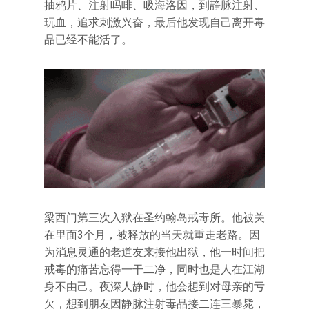
抽鸦片、注射吗啡、吸海洛因，到静脉注射、
玩血，追求刺激兴奋，最后他发现自己离开毒
品已经不能活了。
梁西门第三次入狱在圣约翰岛戒毒所。他被关
在里面3个月，被释放的当天就重走老路。因
为消息灵通的老道友来接他出狱，他一时间把
戒毒的痛苦忘得一干二净，同时也是人在江湖
身不由己。夜深人静时，他会想到对母亲的亏
欠，想到朋友因静脉注射毒品接二连三暴毙，