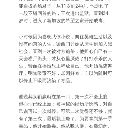
能自拔的瘾君子。从11岁到24岁，他走过了
一段不堪回首的路，三次进出监狱。直到24
岁时，进入了新加坡的希望之家开始戒毒。
小时候因为喜欢武侠小说，向往英雄生活以及
没有约束的人生，梁西门开始从厌学到加入黑
社会。直到一次被对方追杀，他担心自己有一
天会横尸街头，才从心里厌倦了打打杀杀的人
生，转而在摇滚乐里释放自己。他开始混迹舞
厅，明知吸毒不好，却因好奇，自以为随时可
以停止不吸而沾染了毒品。
他说其实输赢就在第一口，第一次不会上瘾，
但心理已经上瘾：被神秘的经历所诱惑，对自
己说再试一次就停。可第二次觉得还不够，就
有了第三次，最后就上瘾了。为要拿到第一手
毒品，他开始贩毒。他从吸大麻、吞迷幻药、