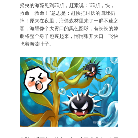
摇曳的海藻见到菲斯，赶紧说：“菲斯，快，
救命！救命！”意思是：赶快把讨厌的圆球扔
掉！原来在夜里，海藻森林里来了一群不速之
客，海胆像个大胃口的黑色圆球，有长长的棘
刺将整个身子包裹起来，悄悄张开大口，飞快
吃着海藻叶子。