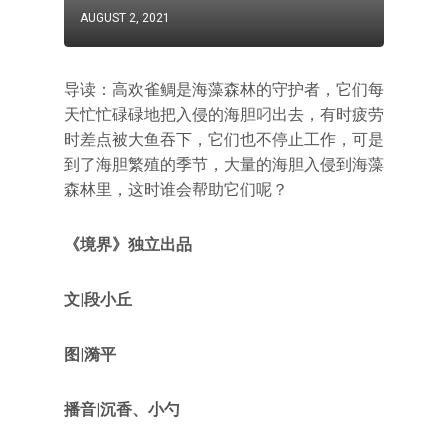
AUGUST 2, 2021
导读：高欢雀鲷是海藻森林的守护者，它们每
天忙忙碌碌地把入侵的海胆叼出去，有时疲劳
时差点被大鱼吞下，它们也不停止工作，可是
到了海胆繁殖的季节，大量的海胆入侵到海藻
森林里，这时谁会帮助它们呢？
《境界》独立出品
文|段小丘
图|漪平
播音|沉香、小勺