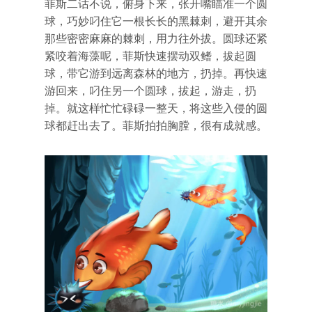
菲斯二话不说，俯身下来，张开嘴瞄准一个圆
球，巧妙叼住它一根长长的黑棘刺，避开其余
那些密密麻麻的棘刺，用力往外拔。圆球还紧
紧咬着海藻呢，菲斯快速摆动双鳍，拔起圆
球，带它游到远离森林的地方，扔掉。再快速
游回来，叼住另一个圆球，拔起，游走，扔
掉。就这样忙忙碌碌一整天，将这些入侵的圆
球都赶出去了。菲斯拍拍胸膛，很有成就感。