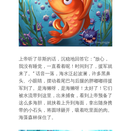
上帝听了菲斯的话，沉稳地回答它：“放心，
我没有睡觉，一直看着呢！时间到了，援军就
来了。” 话音一落，海水泛起波澜，许多黑鼻
头、小眼睛，摆动着尾巴与后腿的胖嘟嘟得援
军到了。是海獭呀，是海獭呀！太好了！它们
被水流带到这里，出来捕食，看到上帝预备了
这么多海胆，就挟着上升到海面，拿出随身携
带的小石头，将圆球砸开，吸着吃里面的肉。
海藻森林保住了。