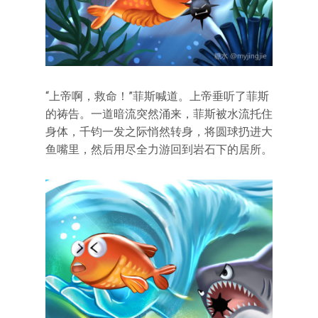
“上帝啊，救命！”菲斯喊道。上帝垂听了菲斯
的祷告。一道暗流突然涌来，菲斯被水流托住
身体，千钧一发之际悄然转身，将圆球扔进大
鱼嘴里，然后用尽全力游回到岩石下的居所。