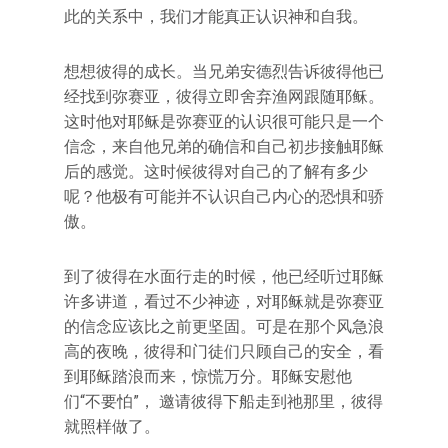
此的关系中，我们才能真正认识神和自我。
想想彼得的成长。当兄弟安德烈告诉彼得他已
经找到弥赛亚，彼得立即舍弃渔网跟随耶稣。
这时他对耶稣是弥赛亚的认识很可能只是一个
信念，来自他兄弟的确信和自己初步接触耶稣
后的感觉。这时候彼得对自己的了解有多少
呢？他极有可能并不认识自己内心的恐惧和骄
傲。
到了彼得在水面行走的时候，他已经听过耶稣
许多讲道，看过不少神迹，对耶稣就是弥赛亚
的信念应该比之前更坚固。可是在那个风急浪
高的夜晚，彼得和门徒们只顾自己的安全，看
到耶稣踏浪而来，惊慌万分。耶稣安慰他
们“不要怕”， 邀请彼得下船走到祂那里，彼得
就照样做了。