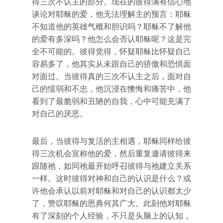
得三次不认主的部分。现在的彼得满有信心地
谈论对耶稣的爱，他无法理解主的预言：耶稣
不知道他的英雄气概和胆识吗？耶稣不了解他
的爱有多深吗？他怎么会否认耶稣呢？这是完
全不可能的。彼得觉得，怀疑耶稣比怀疑自己
容易多了，他其实从未跟自己的骄傲和恐惧面
对面过。当彼得真的三次不认主之后，面对自
己的懦弱和不忠，他沉浸在懊悔和痛苦中，他
看到了最脆弱和丑陋的自我，心中可能充满了
对自己的厌恶。
最后，当彼得与复活的主相遇，耶稣同样给彼
得三次机会宣称他的爱，然后重复邀请彼得来
跟随祂，如同祂最开始呼召彼得与祂建立关系
一样。这时彼得对神和自己的认识是什么？或
许他会承认以前对耶稣和对自己的认识都太少
了，赞叹耶稣的恩典何其广大。此刻他对耶稣
有了深刻的个人经验，不只是头脑上的认知，