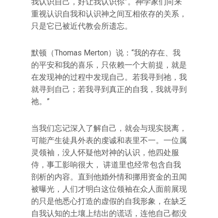
我认识自己，好让我认识你”。神学家们向来
重视认识自我和认识神之间互相依存的关系，
只是它已被近代教会所遗忘。
默顿（Thomas Merton）说：“我的存在、我
的平安和我的喜乐，只依赖一个大前提，就是
在发现神的过程中发现自己。若我寻到祂，我
就寻到自己；若我寻到真正的自我，我就寻到
祂。”
当我们忘记深入了解自己，就会与现实脱离，
可能产生徒具外表的虔诚和表里不一。一位属
灵领袖，没人怀疑他对神的认识，他四处服
侍，事工影响很大， 讲道里也经常包含自我
剖析的内容。直到他婚外情和挪用资金的丑闻
被曝光，人们才明白这位领袖在众人面前展现
的只是他悉心打造的虚假的自我形象，在缺乏
自我认知的土壤上结出的谎话，连他自己都没