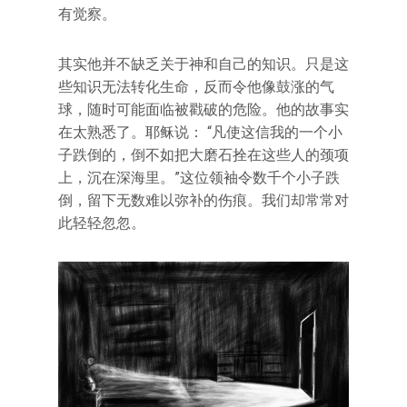
有觉察。
其实他并不缺乏关于神和自己的知识。只是这
些知识无法转化生命，反而令他像鼓涨的气
球，随时可能面临被戳破的危险。他的故事实
在太熟悉了。耶稣说： “凡使这信我的一个小
子跌倒的，倒不如把大磨石拴在这些人的颈项
上，沉在深海里。”这位领袖令数千个小子跌
倒，留下无数难以弥补的伤痕。我们却常常对
此轻轻忽忽。