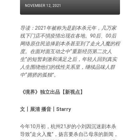
NOVEMBER 12, 2021
导读：2021年被称为是剧本杀元年，几万家
线下门店不惧疫情出现在各地。90后、00后
网络原住民追捧剧本杀甚至到了走火入魔的程
度。在面对面互动之中“重新经历第二次人
生”的短暂刺激和满足之后，年轻人回到真实
人生围绕他们的线性关系里，继续品味人群
中“拥挤的孤独”。
《境界》独立出品【新视点】
文丨展清
播音丨Starry
今年10月初，杭州21岁的小刘因沉迷剧本杀
导致“走火入魔”，扬言要杀自己母亲的新闻，