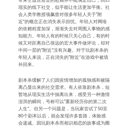
带来空虚且短暂的慰藉并不能满足自己，回归
现实的线下社交，似乎能让生活更加平衡。社
会人类学教授项飙曾对很多年轻人关于“附
近”的概念正在消失表示担忧。年轻人对网络
的依赖程度加深，渐渐失去对周围人事物的感
知能力。年轻人有的时候只关心自己，有的时
候又对距离自己很远的宏大事件做评论，却对
中间一层的“附近”没有兴趣。对于玩剧本杀的
年轻人来说，正在消失的“附近”在游戏中被填
补回来。
剧本杀缓解了人们因疫情增加的孤独感和被隔
离凸显出来的社交需求。有人依靠剧本杀，短
暂地从现实生活中抽离出来，感受另一种激情
澎湃的瞬间，号称可以“重新经历你的第二次
人生”。但另一个问题是，当玩家尝试了50至
80个剧本以后，就会发现许多套路，体验感
会递减。因玩剧本杀而相识相恋的故事成为圈