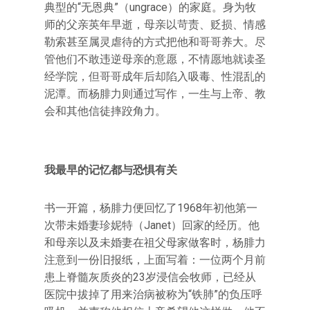
典型的“无恩典”（ungrace）的家庭。身为牧
师的父亲英年早逝，母亲以苛责、贬损、情感
勒索甚至属灵虐待的方式把他和哥哥养大。尽
管他们不敢违逆母亲的意愿，不情愿地就读圣
经学院，但哥哥成年后却陷入吸毒、性混乱的
泥潭。而杨腓力则通过写作，一生与上帝、教
会和其他信徒摔跤角力。
我最早的记忆都与恐惧有关
书一开篇，杨腓力便回忆了1968年初他第一
次带未婚妻珍妮特（Janet）回家的经历。他
和母亲以及未婚妻在祖父母家做客时，杨腓力
注意到一份旧报纸，上面写着：一位两个月前
患上脊髓灰质炎的23岁浸信会牧师，已经从
医院中拔掉了用来治病被称为“铁肺”的负压呼