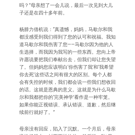
吗？”母亲想了一会儿说，最后一次见到大儿
子还是在四十多年前。
杨腓力借机说：“真遗憾，妈妈，马歇尔和我
都没感受到我们得到了您的认可和祝福。我知
道马歇尔和我伤害了您——马歇尔因为他的人
生选择，而我因为我写的一些东西。您向上帝
许愿说要把我们奉献出去，但我们却让您失望
了。但妈妈您应该明白‘你伤害了我’和‘我希望
你去死’这些话之间有很大的区别。每个人都
会有失控的时候，我们都会说一些我们想收回
的话。这就是恩典的意义。这就是为什么马歇
尔和我都把你的‘完美神学’看作是一种牢笼。
如果你能正视错误、承认错误、道歉，然后继
续前行就好了。”
母亲没有回应，陷入了沉默。一个月后，母亲