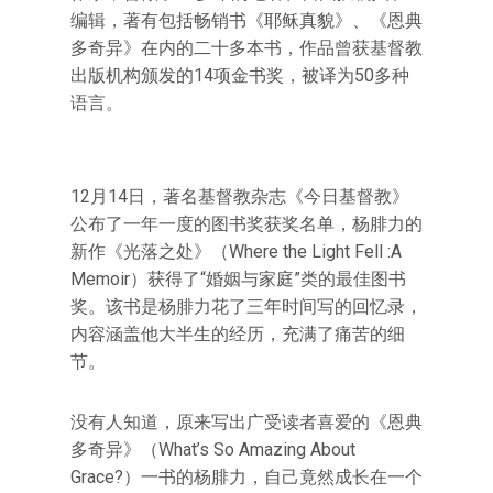
编辑，著有包括畅销书《耶稣真貌》、《恩典
多奇异》在内的二十多本书，作品曾获基督教
出版机构颁发的14项金书奖，被译为50多种
语言。
12月14日，著名基督教杂志《今日基督教》
公布了一年一度的图书奖获奖名单，杨腓力的
新作《光落之处》（Where the Light Fell :A
Memoir）获得了“婚姻与家庭”类的最佳图书
奖。该书是杨腓力花了三年时间写的回忆录，
内容涵盖他大半生的经历，充满了痛苦的细
节。
没有人知道，原来写出广受读者喜爱的《恩典
多奇异》（What’s So Amazing About
Grace?）一书的杨腓力，自己竟然成长在一个