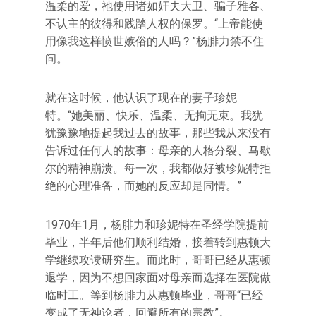
温柔的爱，祂使用诸如奸夫大卫、骗子雅各、
不认主的彼得和践踏人权的保罗。“上帝能使
用像我这样愤世嫉俗的人吗？”杨腓力禁不住
问。
就在这时候，他认识了现在的妻子珍妮
特。“她美丽、快乐、温柔、无拘无束。我犹
犹豫豫地提起我过去的故事，那些我从来没有
告诉过任何人的故事：母亲的人格分裂、马歇
尔的精神崩溃。每一次，我都做好被珍妮特拒
绝的心理准备，而她的反应却是同情。”
1970年1月，杨腓力和珍妮特在圣经学院提前
毕业，半年后他们顺利结婚，接着转到惠顿大
学继续攻读研究生。而此时，哥哥已经从惠顿
退学，因为不想回家面对母亲而选择在医院做
临时工。等到杨腓力从惠顿毕业，哥哥“已经
变成了无神论者，回避所有的宗教”。