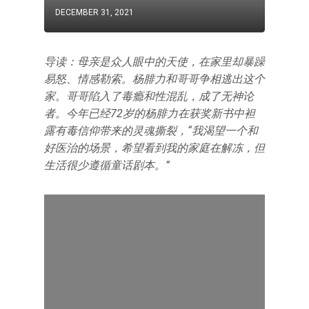
DECEMBER 31, 2021
导读：母亲是众人眼中的天使，在家里却暴躁
易怒、情感勒索。杨腓力和哥哥争相逃出这个
家。哥哥陷入了毒瘾和性混乱，成了无神论
者。今年已经72岁的杨腓力在获奖新书中袒
露有毒信仰带来的灵魂撕裂，“我渴望一个和
好医治的场景，希望看到我的家庭在解冻，但
生活很少遵循童话剧本。”