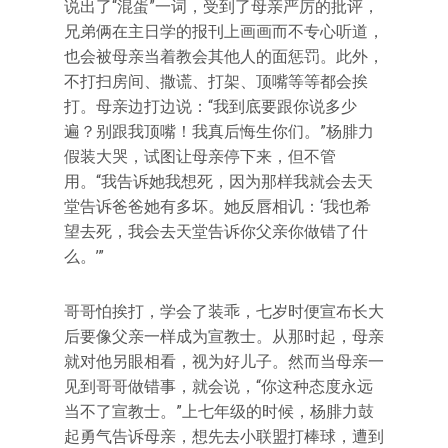
说出了“混蛋”一词，受到了母亲严厉的批评，
兄弟俩在主日学的报刊上画画而不专心听道，
也会被母亲当着教会其他人的面惩罚。此外，
不打扫房间、撒谎、打架、顶嘴等等都会挨
打。母亲边打边说：“我到底要跟你说多少
遍？别跟我顶嘴！我真后悔生你们。”杨腓力
假装大哭，试图让母亲停下来，但不管
用。“我告诉她我想死，因为那样我就会去天
堂告诉爸爸她有多坏。她反唇相讥：‘我也希
望去死，我会去天堂告诉你父亲你做错了什
么。’”
哥哥怕挨打，学会了装乖，七岁时便宣布长大
后要像父亲一样成为宣教士。从那时起，母亲
就对他另眼相看，视为好儿子。然而当母亲一
见到哥哥做错事，就会说，“你这种态度永远
当不了宣教士。”上七年级的时候，杨腓力鼓
起勇气告诉母亲，想先去小联盟打棒球，遭到