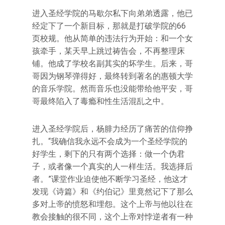
进入圣经学院的马歇尔私下向弟弟透露，他已
经定下了一个新目标，那就是打破学院的66
页校规。他从简单的违法行为开始：和一个女
孩牵手，某天早上跳过祷告会，不再整理床
铺。他成了学校名副其实的坏学生。后来，哥
哥因为钢琴弹得好，最终转到著名的惠顿大学
的音乐学院。然而音乐也没能带给他平安，哥
哥最终陷入了毒瘾和性生活混乱之中。
进入圣经学院后，杨腓力经历了痛苦的信仰挣
扎。“我确信我永远不会成为一个圣经学院的
好学生，剩下的只有两个选择：做一个伪君
子，或者像一个真实的人一样生活。我选择后
者。”课堂作业迫使他不断学习圣经，他这才
发现《诗篇》和《约伯记》里竟然记下了那么
多对上帝的愤怒和埋怨。这个上帝与他以往在
教会接触的很不同，这个上帝对悖逆者有一种