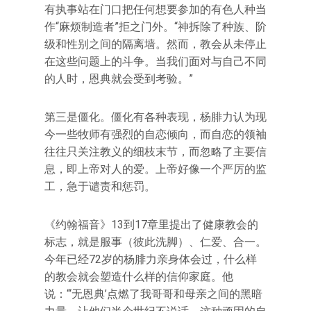
有执事站在门口把任何想要参加的有色人种当
作“麻烦制造者”拒之门外。“神拆除了种族、阶
级和性别之间的隔离墙。然而，教会从未停止
在这些问题上的斗争。当我们面对与自己不同
的人时，恩典就会受到考验。”
第三是僵化。僵化有各种表现，杨腓力认为现
今一些牧师有强烈的自恋倾向，而自恋的领袖
往往只关注教义的细枝末节，而忽略了主要信
息，即上帝对人的爱。上帝好像一个严厉的监
工，急于谴责和惩罚。
《约翰福音》13到17章里提出了健康教会的
标志，就是服事（彼此洗脚）、仁爱、合一。
今年已经72岁的杨腓力亲身体会过，什么样
的教会就会塑造什么样的信仰家庭。他
说：“‘无恩典’点燃了我哥哥和母亲之间的黑暗