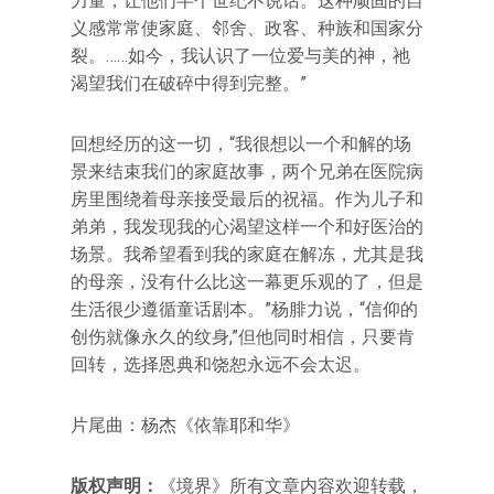
力量，让他们半个世纪不说话。这种顽固的自
义感常常使家庭、邻舍、政客、种族和国家分
裂。……如今，我认识了一位爱与美的神，祂
渴望我们在破碎中得到完整。”
回想经历的这一切，“我很想以一个和解的场
景来结束我们的家庭故事，两个兄弟在医院病
房里围绕着母亲接受最后的祝福。作为儿子和
弟弟，我发现我的心渴望这样一个和好医治的
场景。我希望看到我的家庭在解冻，尤其是我
的母亲，没有什么比这一幕更乐观的了，但是
生活很少遵循童话剧本。”杨腓力说，“信仰的
创伤就像永久的纹身,”但他同时相信，只要肯
回转，选择恩典和饶恕永远不会太迟。
片尾曲：杨杰《依靠耶和华》
版权声明：
《境界》所有文章内容欢迎转载，