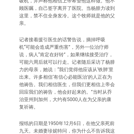
吸机，并声称他相信上帝希望他这样做。他不
顾医嘱，自己签字离开了医院。当杨腓力读到
这里，禁不住全身发冷。这个牧师就是他的父
亲。
记者接着援引医生的话警告说，摘掉呼吸
机“可能会造成严重伤害”，另外一位治疗师
说，病人“肯定在好转”，如果继续接受治疗，
可能六周后就可以行走。记者随后采访了杨腓
力的母亲，她说：“我们觉得他应该从‘铁肺’里
出来。许多相信‘有信心必能医治’的人正在为
他祷告。我们相信医生，但我们更相信上帝会
回应我们的祷告，他会好起来的。”当时从乔
治亚州到加州，大约有5000人在为父亲的康
复祈祷。
报纸的日期是1950年12月6日，在他父亲死前
九天。未婚妻珍妮特问，你为什么不告诉我这