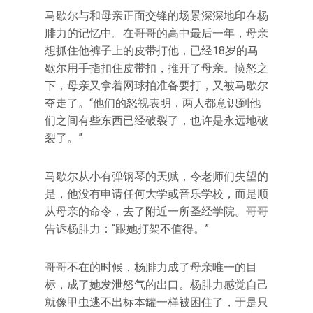
马歇尔与和母亲正面交锋的场景深深地印在杨
腓力的记忆中。在哥哥的高中最后一年，母亲
想抓住他裤子上的皮带打他，已经18岁的马
歇尔用手指扣住皮带扣，推开了母亲。愤怒之
下，母亲又拿着网球拍准备要打，又被马歇尔
夺走了。“他们的怒视表明，两人都意识到他
们之间有些东西已经破裂了，也许是永远地破
裂了。”
马歇尔从小有弹钢琴的天赋，令老师们失望的
是，他没有申请任何大学或音乐学校，而是顺
从母亲的命令，去了附近一所圣经学院。哥哥
告诉杨腓力：“跟她打架不值得。”
哥哥不在的时候，杨腓力成了母亲唯一的目
标，成了她发泄怒气的出口。杨腓力感觉自己
就像甲虫逃不出标本罐一样被困住了，于是只