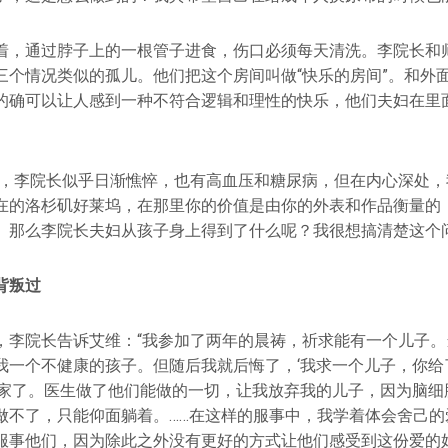
着，通过脖子上的一根管子进食，伤口必须每天清洗。李院长和
三个情况类似的孤儿。他们把这个房间叫做“快乐的房间”。和外
的确可以让人感到一种不符合逻辑和理性的快乐，他们夫妇在里
看，李院长似乎日渐憔悴，也有高血压和糖尿病，但在内心深处，
在的洛杉矶好莱坞，在那里你的价值是由你的外表和作品衡量的
。那么李院长夫妇从孩子身上得到了什么呢？我很想搞清楚这个问
背叛过
，李院长告诉艾维：“我参加了两年的晨祷，祈求能有一个儿子。
我一个不健康的孩子。但随后我就后悔了，‘我求一个儿子，你给
回家了。医生做了他们能做的一切，让我放弃我的儿子，因为脑细
做不了，只能仰面躺着。……在这样的服事中，我学着体会舍己的
服事他们，因为除此之外没有更好的方式让他们感受到这份爱的好