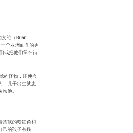
维（Brian
：一个亚洲面孔的男
们或把他们留在街
尴尬的怪物，即使今
人，儿子出生就患
照顾他。
着柔软的粉红色和
自己的孩子有残