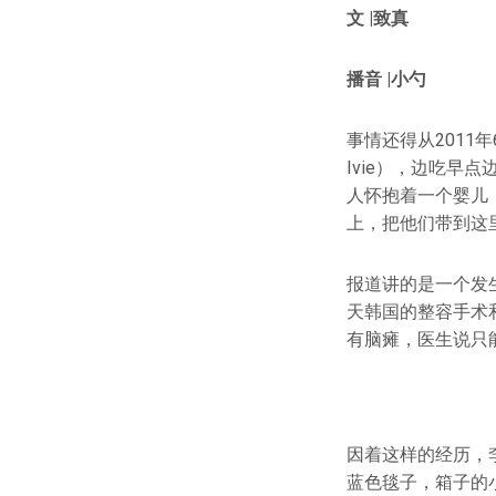
文 |致真
播音 |小勺
事情还得从2011
Ivie），边吃
人怀抱着一个婴儿
上，把他们带到这
报道讲的是一个发
天韩国的整容手术
有脑瘫，医生说只
因着这样的经历，
蓝色毯子，箱子的