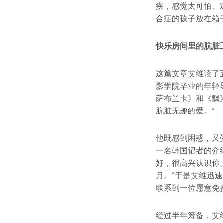
疾，感觉太可怕、
合症的孩子放在箱
快乐房间里的肮脏
这篇文章艾维读了
影学院毕业的年轻
萨布兰卡》和《飘
肮脏无趣的爱。”
他既感到困惑，又
一名韩国记者的介
好，很高兴认识你
月。”于是艾维迅
联系到一位愿意免
经过半年筹备，艾