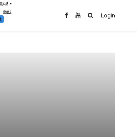
影视
奉献
Login
线