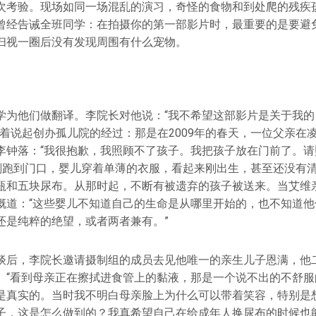
次考验。现场如同一场混乱的演习，奇怪的食物和到处爬的残疾
曾经告诫全班同学：在拍摄你的第一部影片时，最重要的是要避
扫视一圈后没有发现周围有什么宠物。
学为他们做翻译。李院长对他说：“我不希望这部影片是关于我的
接着说起创办孤儿院的经过：那是在2009年的春天，一位父亲在
李钟落：“我很抱歉，我照顾不了孩子。我把孩子放在门前了。请
立刻跑到门口，婴儿穿着单薄的衣服，看起来刚出生，甚至还没有
瓶和五块尿布。从那时起，不断有被遗弃的孩子被送来。当艾维
慨道：“这些婴儿不知道自己的生命是从哪里开始的，也不知道他
还是纯粹的绝望，或者两者兼有。”
谈后，李院长邀请摄制组的成员去见他唯一的亲生儿子恩满，他
。“看到母亲正在擦拭进食管上的黏液，那是一个说不出的不舒服
是真实的。当时我不明白母亲脸上为什么可以带着笑容，特别是
子，这是怎么做到的？我真希望自己在给成年人换尿布的时候也