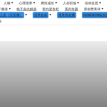
人物
心理境界
两性成长
人在职场
信仰反思
子频道
电子杂志精选
常约瑟专栏
系列专题
原创赞美诗
上道（仅音频）
境界如画
境界朋友圈
HONGKONG连
会