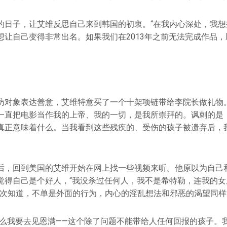
的日子，让艾维反思自己来到韩国的初衷。“在我内心深处，我想
想让自己变得非常出名。如果我们在2013年之前无法完成作品
访对象表达善意，艾维特意买了一个十架项链带给李院长做礼物。
一直把电影当作我的上帝、我的一切，是我所崇拜的。讽刺的是
真正意味着什么。当我看到这些残疾的、受伤的孩子被遗弃后，
后，回到美国的艾维开始在网上找一些视频来听。他原以为自己
觉得自己是个好人，“我没杀过任何人，我不是希特勒，连我的女
一次知道，不单是外面的行为，内心的淫乱想法和邪恶的渴望同
什么我要去见恩满——这个除了问题不能带给人任何回报的孩子。