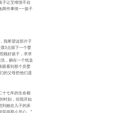
孩子让艾维情不自
免两件事情——孩子
，我希望这部片子
凌晨3点留下一个婴
照顾好孩子，求求
清洗，躺在一个纸盒
亲眼看到那个弃婴
们的父母把他们遗
二十七年的生命都
的时刻，但我开始
想到她在儿子的床
能笑得那么开心。”