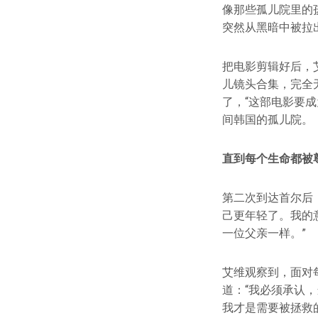
像那些孤儿院里的
突然从黑暗中被拉
把电影剪辑好后，
儿镜头合集，完全
了，“这部电影要
间韩国的孤儿院。
直到每个生命都被
第二次到达首尔后
己更年轻了。我的
一位父亲一样。”
艾维观察到，面对
道：“我必须承认
我才是需要被拯救