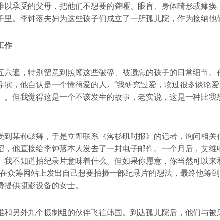
难以承受的父母，把他们不想要的聋哑、眼盲、身体畸形或瘫痪
子里。李钟落夫妇为这些孩子们成立了一所孤儿院，作为接纳他
工作
五六遍，特别留意到照顾这些破碎、被遗忘的孩子的日常细节。
导演，他自认是一个懂得爱的人。“我研究过爱，读过很多谈论爱
》。但我觉得这是一个不该发生的故事，老实说，这是一种比我
受到某种鼓舞，于是立即联系《洛杉矶时报》的记者，询问相关
绍，他直接给李钟落本人发去了一封电子邮件。一个月后，艾维收
。我不知道拍纪录片意味着什么。但如果你愿意，你当然可以来
速在众筹网站上发出自己想要拍摄一部纪录片的想法，最终他筹到了
费提供摄影设备的女士。
维和另外九个摄制组的伙伴飞往韩国。到达孤儿院后，他们与被