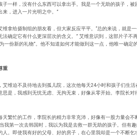
孩子一样，没有什么东西可以拿出手。我是一个无助的孩子，被
出来，进入一片光明之中。”
艾维拿给摄制组的朋友看，但大家反应平平。“总的来说，就是一
无法确定它有什么更深层次的含义。” 艾维意识到，这部片子不
成为一份新的礼物”。他不知道如何才能做到这一点，他唯一确定
尊重
，艾维迫不及待地去到孤儿院，这次他每天24小时和孩子们生活
意思是，我感到无忧无虑、无拘无束，好像从零开始。李院长对
每天繁忙的工作，李院长的精力非常充沛，好像有一股力量会不
，当我第一次去韩国时，我以为我是去救一群无助的孩子。但有趣
的人。即使我有好的父母、好的房子，在心里我却是一个不断乞