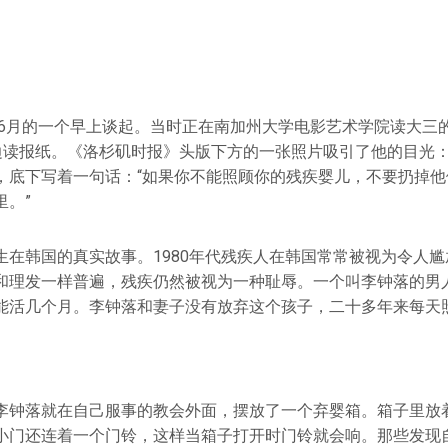
年6月的一个早上谈起。当时正在南加州大学电影艺术学院读大三的艾
早点边读报纸。《洛杉矶时报》头版下方的一张照片吸引了他的目光
，底下写着一句话：“如果你不能照顾你的残疾婴儿，不要扔掉他
里。”
生在韩国的真实故事。1980年代残疾人在韩国常常被视为令人
和理发一样普遍，残疾仍然被视为一种耻辱。一个叫李钟落的男
能活几个月。李钟落和妻子没有放弃这个孩子，二十多年来每天
李钟落就在自己服事的教会外面，摆放了一个弃婴箱。箱子里放
小门还连着一个门铃，这样当箱子打开时门铃就会响。那些发现