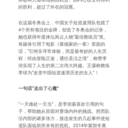
的胜利，超过了外在的冠冕。
在这届冬奥会上，中国女子短道速滑队包揽了
4个所有项目的金牌，创造了冬奥会的记录，
她也获得年度体坛风云人物“最佳教练员”奖。
有媒体引用了电影《慕德家的一夜》里面的
话，“它绝非寻常体验，而是最奇妙的人生历
程：经由冒险正途，通往圣洁之境”，称赞李
琰实现了人生的第二次伟大跨越。王濛称教练
李琰为“改变中国短道速滑历史的女人”！
一句话“走出了心魔”
“一天难处一天当”，是李琰最喜欢引用的句
子，帮助她从容面对赛场内外的挑战。然而队
伍内部的诸多张力，接连发生的几起事件使短
道队面临前所未有的危机。2014年索契冬奥