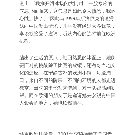
道上。“我推开滑冰场的大门时，一股寒冷的
气息扑面而来，这气息是如此令人熟悉，我的
心跳加快了。”因此当1999年斯洛伐克的速滑
队向中国发出请求，几乎没有经过太多犹豫，
李琰就接受了邀请，听从内心的选择前往欧洲
执教。
踏出了生活的原点，站回熟悉的冰面上，她所
要面对的挑战除了比赛的成绩，还有对当地文
化的适应。在宁静古朴的欧洲小镇，每逢周
日，来自不同的阶层、不同的环境的人都走进
教堂。当时的李琰初来乍到，对一切都感到新
鲜。同在欧洲的朋友于是邀请她去参观有中国
人聚会的地方，她也欣然前往。
结束欧洲执教后，2003年李琰接受了美国青