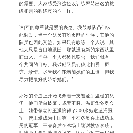
的需要。大家感受到这位以训练严苛出名的教
练和别的教练真的不一样。
“相互的尊重就是爱的表达。我鼓励队员们彼
此勉励，当一个队员有所贡献的时候，其他的
队员也因此受益。如果只有教练一个人说，其
他人只是盲目地跟随，那就没有新的东西从里
面出来。当每一个人都彼此联合，我们就有一
个共同的目标。我鼓励队员们彼此相爱、原
谅、珍惜。尽管我不能增加她们的工资，但我
尽力把最好的带给她们。”
冰冷的滑道上开始飞奔着一支被爱所温暖的队
伍，他们所向披靡，战无不胜。温哥华冬奥会
上，她带领老将王濛摘得了500米短道速滑冠
军，使王濛成为中国第一个在冬奥会上成功卫
冕的冠军。王濛赛后在冰场上跪谢教练李琰，
师徒两人激动地拥抱祝贺。因内心改变而得到