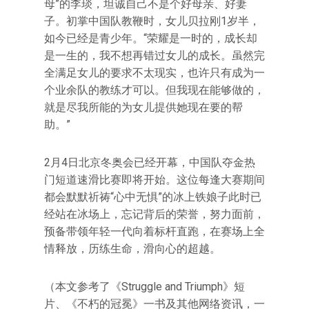
母”的李琰，坦诚自己不是个好母亲、好妻
子。初掌中国队教鞭时，女儿贝拉刚1岁半，
如今已经是青少年。“荣耀是一时的，成长却
是一生的，我不想再错过女儿的成长。虽然完
全满足女儿的要求不太现实，也许只有成为一
个业余队的教练才可以。但我现在能够做的，
就是尽我所能的为女儿提供她现在要的帮
助。”
2月4日北京冬奥会已经开幕，中国队夺金热
门短道速滑比赛即将开始。这位每逢大赛期间
都会默默祈祷“心中无惧”的冰上铁娘子此时已
经站在冰场上，忘记背后的荣誉，努力面前，
预备带领年轻一代向着标杆直跑，在赛场上全
情释放，历练生命，滑向心的超越。
（本文参考了《Struggle and Triumph》短
片、《不朽的冠冕》一书及其他网络资讯，一