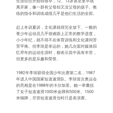
生涯往往开始得很早，12、13岁甚至更早就
离开家，像一群有父母却又没父母的孩子。教
练的指令和训练成绩几乎是他们生活的全部。
赶上冬训夏训，文化课就得完全放下。一般的
青少年运动员几乎很难跟上正常的教学进度，
小小年纪，就不得不在体育训练和文化课间苦
苦平衡。但李琰是幸运的，她几次面对媒体回
忆早年的运动生涯时，都表示其中虽有辛苦，
但更多的是乐趣和荣誉。
1982年李琰获得全国少年比赛第二名，1987
年进入中国国家短道速滑队。李琰首次奥运会
的亮相是在1988年的卡尔加里。她一举囊括
了女子短道速滑1000米金牌和500米、1500
米铜牌，尽管短道速滑当时只是表演赛。