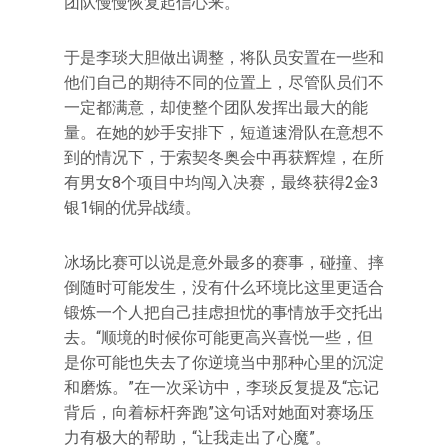
团队慢慢恢复起信心来。
于是李琰大胆做出调整，将队员安置在一些和
他们自己的期待不同的位置上，尽管队员们不
一定都满意，却使整个团队发挥出最大的能
量。在她的妙手安排下，短道速滑队在意想不
到的情况下，于索契冬奥会中再获辉煌，在所
有男女8个项目中均闯入决赛，最终获得2金3
银1铜的优异战绩。
冰场比赛可以说是意外最多的赛事，碰撞、摔
倒随时可能发生，没有什么环境比这里更适合
锻炼一个人把自己挂虑担忧的事情放手交托出
去。“顺境的时候你可能更高兴喜悦一些，但
是你可能也失去了你逆境当中那种心里的沉淀
和磨炼。”在一次采访中，李琰反复提及“忘记
背后，向着标杆奔跑”这句话对她面对赛场压
力有极大的帮助，“让我走出了心魔”。