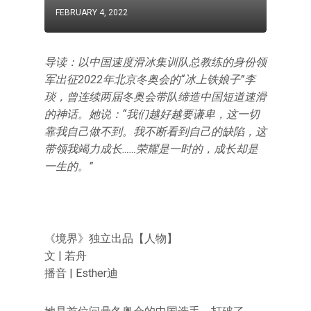
FEBRUARY 4, 2022
导读：以中国速度滑冰集训队总教练的身份领
军出征2022年北京冬奥会的“冰上铁娘子”李
琰，曾连续两届冬奥会带队缔造中国短道速滑
的神话。她说：“我们越好越要谦卑，这一切
靠我自己做不到。我不断看到自己的缺陷，这
带领我竭力成长……荣耀是一时的，成长却是
一生的。”
《境界》独立出品【人物】
文 | 若舟
播音 | Esther迪