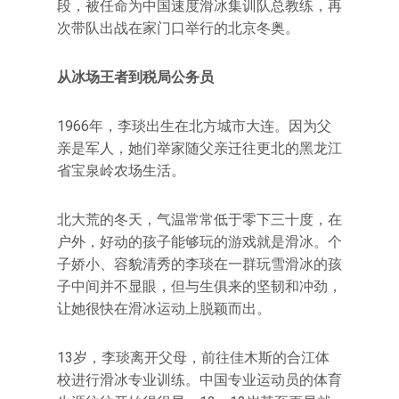
段，被任命为中国速度滑冰集训队总教练，再
次带队出战在家门口举行的北京冬奥。
从冰场王者到税局公务员
1966年，李琰出生在北方城市大连。因为父
亲是军人，她们举家随父亲迁往更北的黑龙江
省宝泉岭农场生活。
北大荒的冬天，气温常常低于零下三十度，在
户外，好动的孩子能够玩的游戏就是滑冰。个
子娇小、容貌清秀的李琰在一群玩雪滑冰的孩
子中间并不显眼，但与生俱来的坚韧和冲劲，
让她很快在滑冰运动上脱颖而出。
13岁，李琰离开父母，前往佳木斯的合江体
校进行滑冰专业训练。中国专业运动员的体育