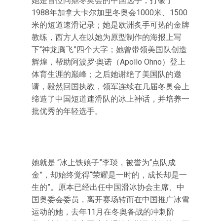
她是首位问鼎冬奥会的中国选手，打破了
1988年加拿大卡尔加里冬奥会1000米、1500
米的短道速滑记录；她是欧洲炙手可热的金牌
教练，西方人在以她为原型制作的海报上写
下“神龙腾飞”四个大字；她曾带领美国队创造
辉煌，帮助阿波罗·奥诺（Apollo Ohno）登上
体育生涯的巅峰；之后她谢绝了美国队的邀
请，毅然回国执教，领军连续在几届冬奥会上
缔造了中国短道速滑队的冰上神话，并培养一
批优秀的年轻选手。
她就是 “冰上铁娘子”李琰，被誉为“点队成
金”，却始终觉得“荣耀是一时的，成长却是一
生的”。原本已经出任中国滑冰协会主席、中
国奥委会委员，离开赛场转而在中国推广冰雪
运动的她，去年11月在冬奥备战的冲刺阶