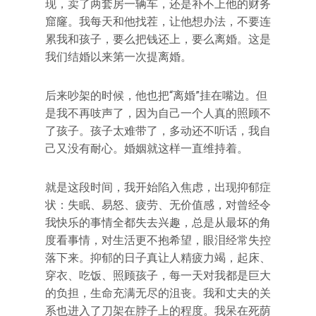
现，卖了两套房一辆车，还是补不上他的财务
窟窿。我每天和他找茬，让他想办法，不要连
累我和孩子，要么把钱还上，要么离婚。这是
我们结婚以来第一次提离婚。
后来吵架的时候，他也把“离婚”挂在嘴边。但
是我不再吱声了，因为自己一个人真的照顾不
了孩子。孩子太难带了，多动还不听话，我自
己又没有耐心。婚姻就这样一直维持着。
就是这段时间，我开始陷入焦虑，出现抑郁症
状：失眠、易怒、疲劳、无价值感，对曾经令
我快乐的事情全都失去兴趣，总是从最坏的角
度看事情，对生活更不抱希望，眼泪经常失控
落下来。抑郁的日子真让人精疲力竭，起床、
穿衣、吃饭、照顾孩子，每一天对我都是巨大
的负担，生命充满无尽的沮丧。我和丈夫的关
系也进入了刀架在脖子上的程度。我呆在死荫