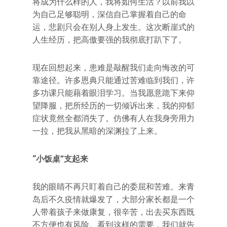
将成为什么样的人，我将如何生活？以前我以
为自己足够聪明，深信自己掌握着自己的命
运，悲剧只会在别人身上发生。这次断崖式的
人生经历，把高傲要强的我彻底打趴下了。
现在回想起来，患难是敲醒我们走向悔改的可
靠途径。许多恩典只能通过苦难临到我们，许
多功课只能藉着眼泪学习。当我愿意跪下来仰
望降服，把所经历的一切倾诉出来，我的抑郁
症状竟然全都消失了。仿佛有人在我身旁用力
一拉，把我从黑暗的深渊拉了上来。
“小饭桌”支起来
我的眼睛不再只盯着自己的委屈和苦难。来青
岛后不久疫情就爆发了，大部分家长都是一个
人带着孩子来做康复，很辛苦，出去买东西既
不方便也有风险。看到这样的需要，我们就告