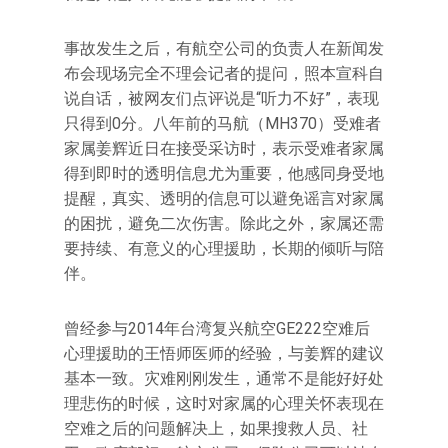
事故发生之后，有航空公司的负责人在新闻发
布会现场完全不理会记者的提问，照本宣科自
说自话，被网友们点评说是“听力不好”，表现
只得到0分。八年前的马航（MH370）受难者
家属姜辉近日在接受采访时，表示受难者家属
得到即时的透明信息尤为重要，他感同身受地
提醒，真实、透明的信息可以避免谣言对家属
的困扰，避免二次伤害。除此之外，家属还需
要持续、有意义的心理援助，长期的倾听与陪
伴。
曾经参与2014年台湾复兴航空GE222空难后
心理援助的王悟师医师的经验，与姜辉的建议
基本一致。灾难刚刚发生，通常不是能好好处
理悲伤的时候，这时对家属的心理关怀表现在
空难之后的问题解决上，如果搜救人员、社