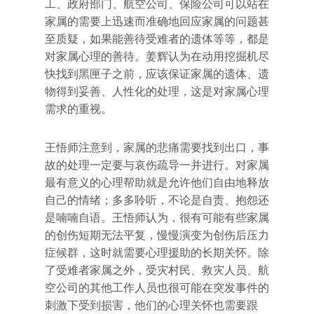
工、政府部门、航空公司、保险公司可以站在
家属的需要上迅速而准确地回应家属的问题甚
至质疑，如果能善待受难者的遗体等等，都是
对家属心理的善待。姜辉认为在动用挖掘机尽
快找到黑匣子之前，应该保证家属的遗体、遗
物得到妥善、人性化的处理，这是对家属心理
需求的重视。
王悟师注意到，家属的悲痛需要找到出口，事
故的处理一定要与哀伤疏导一并进行。对家属
最有意义的心理帮助就是允许他们自由地释放
自己的情绪；多多聆听，不论是自责、抱怨还
是喃喃自语。王悟师认为，很有可能有些家属
的创伤短期无法平复，慢慢演变为创伤后压力
症候群，这时就需要心理援助的长期关怀。除
了受难者家属之外，受灾村民、救灾人员、航
空公司的其他工作人员也很可能在突发事件的
刺激下受到损害，他们的心理关怀也需要跟