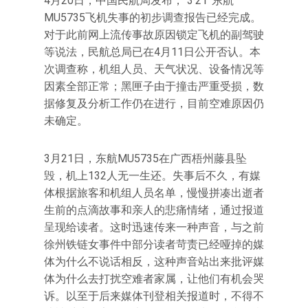
4月20日，中国民航局发布，“3·21”东航
MU5735飞机失事的初步调查报告已经完成。
对于此前网上流传事故原因锁定飞机的副驾驶
等说法，民航总局已在4月11日公开否认。本
次调查称，机组人员、天气状况、设备情况等
因素全部正常；黑匣子由于撞击严重受损，数
据修复及分析工作仍在进行，目前空难原因仍
未确定。
3月21日，东航MU5735在广西梧州藤县坠
毁，机上132人无一生还。失事后不久，有媒
体根据旅客和机组人员名单，慢慢拼凑出逝者
生前的点滴故事和亲人的悲痛情绪，通过报道
呈现给读者。这时迅速传来一种声音，与之前
徐州铁链女事件中部分读者苛责已经哑掉的媒
体为什么不说话相反，这种声音站出来批评媒
体为什么去打扰空难者家属，让他们有机会哭
诉。以至于后来媒体刊登相关报道时，不得不