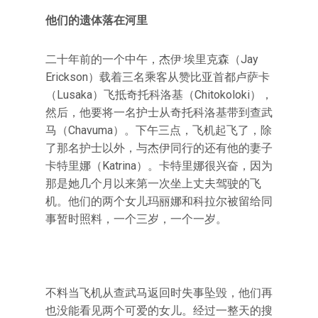
他们的遗体落在河里
二十年前的一个中午，杰伊·埃里克森（Jay
Erickson）载着三名乘客从赞比亚首都卢萨卡
（Lusaka）飞抵奇托科洛基（Chitokoloki），
然后，他要将一名护士从奇托科洛基带到查武
马（Chavuma）。下午三点，飞机起飞了，除
了那名护士以外，与杰伊同行的还有他的妻子
卡特里娜（Katrina）。卡特里娜很兴奋，因为
那是她几个月以来第一次坐上丈夫驾驶的飞
机。他们的两个女儿玛丽娜和科拉尔被留给同
事暂时照料，一个三岁，一个一岁。
不料当飞机从查武马返回时失事坠毁，他们再
也没能看见两个可爱的女儿。经过一整天的搜