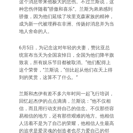
这个消息带来他极大的悲伤。不过兰斯说，这
种悲伤伴随着“骄傲和喜乐”。兰斯为弟弟感到
骄傲，因为他们延续了埃里克森家族的精神，
成为新一代被埋葬在非洲、传扬好消息并为当
地人舍命的人。
6月5日，为记念这对年轻的夫妻，赞比亚总
统宣布当天为全国哀悼日，全国为他们降半旗
致哀，所有娱乐节目都被取消。“他们配得上
这个荣誉，”兰斯说，“但比起从他们在天上得
到的奖赏，这算不了什么。”
兰斯和杰伊有差不多六年时间一起飞行培训，
回忆起杰伊的点点滴滴，兰斯说：“他不仅相
信，而且用行动支持自己的信念。不仅那些容
易相信的地方，还有那些艰难的地方。他相信
人活着不是为了自己的荣耀，他相信人生最高
的追求是爱灵魂的创造者也尽力爱自己的邻