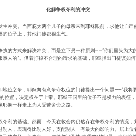
化解争权夺利的冲突
发生冲突。当西庇太两个儿子的母亲来到耶稣跟前，求他让自己
要的位子上，其他门徒都很生气。
争执的方式来解决冲突，而是立下另一种原则——“你们里头为大
服事人的”。借着打掉不合理的请求的基础，耶稣指出门徒该如
和地位之争，耶稣向有意争夺权位的门徒提出一个问题——“我将
大的位置，决定权在于上帝。耶稣王国里的位子不是权力的表征
像耶稣一样走上为人受苦舍命之路。
权夺利的基础。然而，今天在教会内仍然存在争权夺利的情况，
过别人，表现得比别人好，支配别人，有最大的影响力。居上位