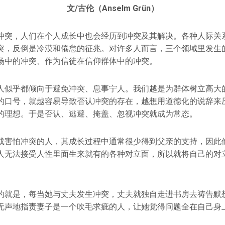
文/古伦（Anselm Grün）
冲突，人们在个人成长中也会经历到冲突及其解决。各种人际关
突，反倒是冷漠和倦怠的征兆。对许多人而言，三个领域里发生
场中的冲突、作为信徒在信仰群体中的冲突。
人似乎都倾向于避免冲突、息事宁人。我们越是为群体树立高大
的口号，就越容易导致否认冲突的存在，越想用道德化的说辞来
的理想。于是否认、逃避、掩盖、忽视冲突就成为常态。
或害怕冲突的人，其成长过程中通常很少得到父亲的支持，因此
人无法接受人性里面生来就有的各种对立面，所以就将自己的对
的就是，每当她与丈夫发生冲突，丈夫就独自走进书房去祷告默
无声地指责妻子是一个吹毛求疵的人，让她觉得问题全在自己身