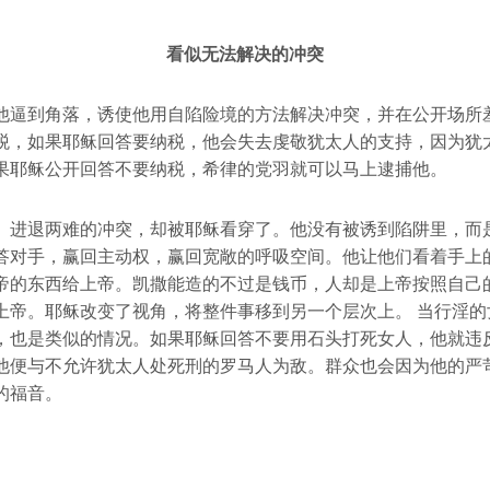
看似无法解决的冲突
他逼到角落，诱使他用自陷险境的方法解决冲突，并在公开场所
税，如果耶稣回答要纳税，他会失去虔敬犹太人的支持，因为犹
果耶稣公开回答不要纳税，希律的党羽就可以马上逮捕他。
、进退两难的冲突，却被耶稣看穿了。他没有被诱到陷阱里，而
答对手，赢回主动权，赢回宽敞的呼吸空间。他让他们看着手上
帝的东西给上帝。凯撒能造的不过是钱币，人却是上帝按照自己
上帝。耶稣改变了视角，将整件事移到另一个层次上。 当行淫的
，也是类似的情况。如果耶稣回答不要用石头打死女人，他就违
他便与不允许犹太人处死刑的罗马人为敌。群众也会因为他的严
的福音。