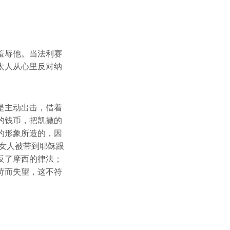
羞辱他。当法利赛
太人从心里反对纳
是主动出击，借着
的钱币，把凯撒的
的形象所造的，因
女人被带到耶稣跟
反了摩西的律法；
苛而失望，这不符