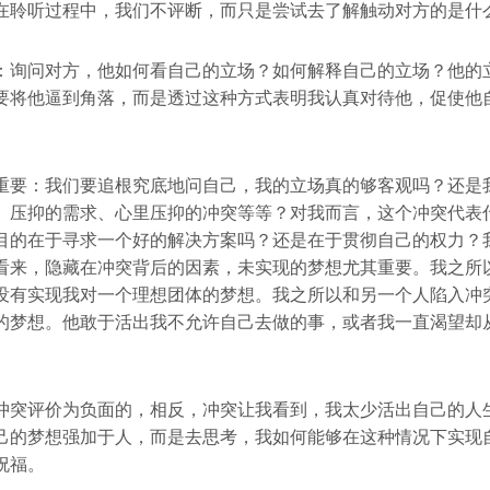
在聆听过程中，我们不评断，而只是尝试去了解触动对方的是什
：询问对方，他如何看自己的立场？如何解释自己的立场？他的
要将他逼到角落，而是透过这种方式表明我认真对待他，促使他
。
重要：我们要追根究底地问自己，我的立场真的够客观吗？还是
、压抑的需求、心里压抑的冲突等等？对我而言，这个冲突代表
目的在于寻求一个好的解决方案吗？还是在于贯彻自己的权力？
看来，隐藏在冲突背后的因素，未实现的梦想尤其重要。我之所
没有实现我对一个理想团体的梦想。我之所以和另一个人陷入冲
的梦想。他敢于活出我不允许自己去做的事，或者我一直渴望却
冲突评价为负面的，相反，冲突让我看到，我太少活出自己的人
己的梦想强加于人，而是去思考，我如何能够在这种情况下实现
祝福。