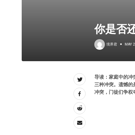
你是否
境界君
MAY 2
导读：家庭中的冲
三种冲突。遗憾的
冲突，门徒们争权