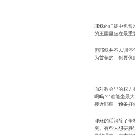
耶稣的门徒中也曾
的王国里坐在最重
但耶稣并不以调停
为首领的，倒要像
面对教会里的权力
喝吗？”谁能坐最
接近耶稣，预备好
耶稣的话消除了争
突。有些人想要胜