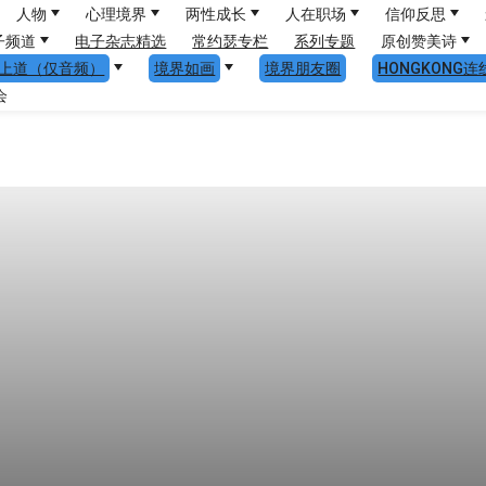
人物
心理境界
两性成长
人在职场
信仰反思
子频道
电子杂志精选
常约瑟专栏
系列专题
原创赞美诗
上道（仅音频）
境界如画
境界朋友圈
HONGKONG连
会