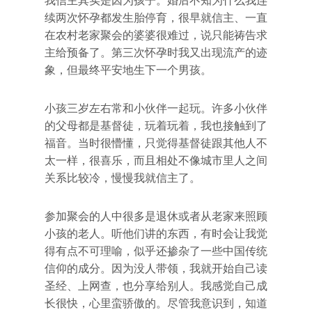
我信主其实是因为孩子。婚后不知为什么我连
续两次怀孕都发生胎停育，很早就信主、一直
在农村老家聚会的婆婆很难过，说只能祷告求
主给预备了。第三次怀孕时我又出现流产的迹
象，但最终平安地生下一个男孩。
小孩三岁左右常和小伙伴一起玩。许多小伙伴
的父母都是基督徒，玩着玩着，我也接触到了
福音。当时很懵懂，只觉得基督徒跟其他人不
太一样，很喜乐，而且相处不像城市里人之间
关系比较冷，慢慢我就信主了。
参加聚会的人中很多是退休或者从老家来照顾
小孩的老人。听他们讲的东西，有时会让我觉
得有点不可理喻，似乎还掺杂了一些中国传统
信仰的成分。因为没人带领，我就开始自己读
圣经、上网查，也分享给别人。我感觉自己成
长很快，心里蛮骄傲的。尽管我意识到，知道