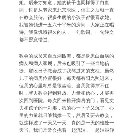
姐。后来才知道，她的孩子也同样得了白血
病，也是从老家来北京求医，信主之后就一直
在教会服侍。很多生病的小孩子都很喜欢她。
我被她领进一五六十平米的房间，大家正在唱
诗。我像饥饿很久的人，一句歌词、一句经文
都不愿意错过。
教会的成员来自五湖四海，都是身患白血病的
病友和病人家属，后来也吸引了一些当地信
徒。那段日子教会成了我熬过来的支柱。虽然
儿子的病房位置很好，每天都有阳光照进来，
但我的心里却总是很幽暗。当我觉得撑不住
时，就去教会得到释放、力量和信心，才能再
次回到医院。每次回来推开病房的门，看见丈
夫和孩子的一刹那，我的心一下子又沉了。心
里的力量就只够我撑一天，然后又要去教会，
就这样过了一天又一天。真的是一天的难处一
天当。我们常常会抱着一起流泪，一起泪眼仰