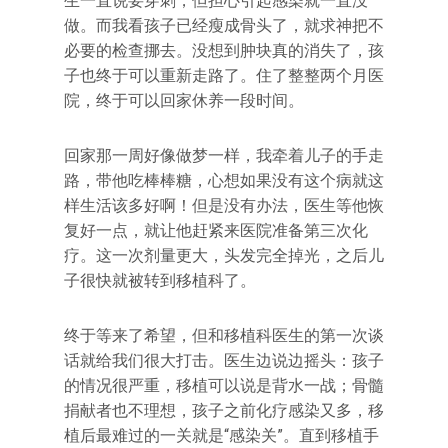
生一直说要穿刺，但担心引起感染就一直没
做。而我看孩子已经瘦成骨头了，就求神把不
必要的检查挪去。没想到肿块真的消失了，孩
子也终于可以重新走路了。住了整整两个月医
院，终于可以回家休养一段时间。
回家那一周好像做梦一样，我牵着儿子的手走
路，带他吃棒棒糖，心想如果没有这个病就这
样生活该多好啊！但是没有办法，医生等他恢
复好一点，就让他赶紧来医院准备第三次化
疗。这一次剂量更大，头发完全掉光，之后儿
子很快就被转到移植科了。
终于等来了希望，但和移植科医生的第一次谈
话就给我们很大打击。医生边说边摇头：孩子
的情况很严重，移植可以说是背水一战；骨髓
捐献者也不理想，孩子之前化疗感染又多，移
植后最难过的一关就是“感染关”。直到移植手