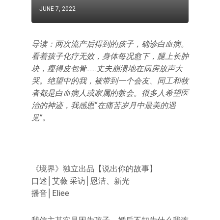
JUNE 7, 2022
导读：两次流产后得到的孩子，确诊白血病。
看着孩子化疗无效，身体每况愈下，腿上长肿
块，瘦得皮包骨……丈夫崩溃地在病房放声大
哭。绝望中的我，被带到一个会友、同工和牧
者都是白血病人或家属的教会。很多人希望医
治的神迹，我感恩“在痛苦岁月中最美的遇
见”。
《境界》独立出品【说出你的故事】
口述│艾薇 采访│恩洁、新光
播音│Eliee