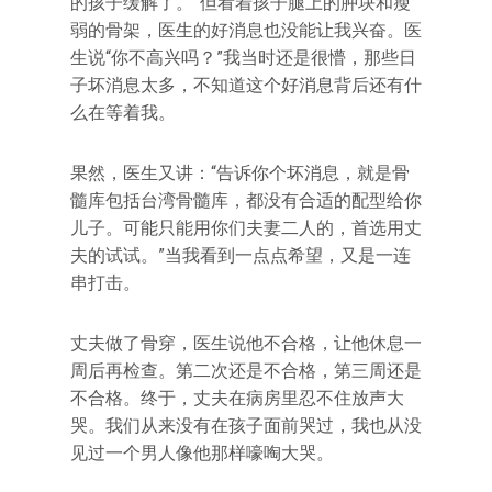
的孩子缓解了。”但看着孩子腿上的肿块和瘦
弱的骨架，医生的好消息也没能让我兴奋。医
生说“你不高兴吗？”我当时还是很懵，那些日
子坏消息太多，不知道这个好消息背后还有什
么在等着我。
果然，医生又讲：“告诉你个坏消息，就是骨
髓库包括台湾骨髓库，都没有合适的配型给你
儿子。可能只能用你们夫妻二人的，首选用丈
夫的试试。”当我看到一点点希望，又是一连
串打击。
丈夫做了骨穿，医生说他不合格，让他休息一
周后再检查。第二次还是不合格，第三周还是
不合格。终于，丈夫在病房里忍不住放声大
哭。我们从来没有在孩子面前哭过，我也从没
见过一个男人像他那样嚎啕大哭。