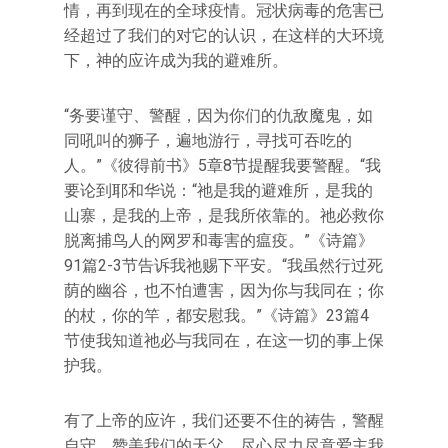
情，再到现在的全球疫情。冠状病毒的危害已
经超过了我们的对它的认识，在这样的大环境
下，神的应许成为我的避难所。
“务要谨守、警醒，因为你们的仇敌魔鬼，如
同吼叫的狮子，遍地游行，寻找可吞吃的
人。”《彼得前书》5章8节提醒我要警醒。“我
要论到耶和华说：“祂是我的避难所，是我的
山寨，是我的上帝，是我所依靠的。祂必救你
脱离捕鸟人的网罗和毒害的瘟疫。”《诗篇》
91篇2-3节告诉我祂赐下平安。“我虽然行过死
荫的幽谷，也不怕遭害，因为你与我同在；你
的杖，你的竿，都安慰我。”《诗篇》23篇4
节使我知道祂必与我同在，在这一切的事上保
护我。
有了上帝的应许，我们还要不住的祷告，警醒
自守，赞美我们的天父，尽心尽力尽意爱主我