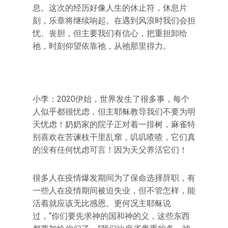
息。这次的经历好像人生的休止符，休息片
刻，乐章将继续响起。在遇到风浪时我们会担
忧、丧胆，但主要我们有信心，把重担卸给
祂，时刻仰望依靠祂，从祂那里得力。
小李：2020伊始，世界发生了很多事，每个
人似乎都很忧虑，但主耶稣教导我们不要为明
天忧虑！奶奶家的院子正对着一排树，麻雀特
别喜欢在苦谏枝干里乱窜，叽叽喳喳，它们真
的没有任何忧虑可言！因为天父养活它们！
很多人在疫情爆发期间为了保命选择辞职，有
一些人在疫情期间被迫失业，但不管怎样，能
活着就应该无比感恩。更何况主耶稣说
过，“你们要先求神的国和神的义，这些东西