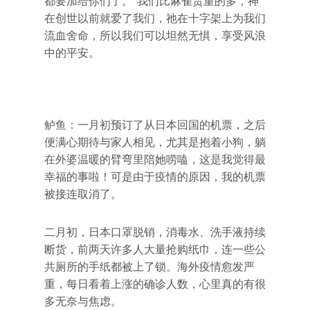
都要加给你们了。”我们比麻雀贵重的多，神
在创世以前就爱了我们，祂在十字架上为我们
流血舍命，所以我们可以坦然无惧，享受风浪
中的平安。
鲈鱼：一月初预订了从日本回国的机票，之后
便满心期待与家人相见，尤其是抱着小狗，躺
在外婆温暖的臂弯里陪她唠嗑，这是我觉得最
幸福的事啦！可是由于疫情的原因，我的机票
被接连取消了。
二月初，日本口罩脱销，消毒水、洗手液持续
断货，前两天许多人大量抢购纸巾，连一些公
共厕所的手纸都被上了锁。海外疫情愈发严
重，每日看着上涨的确诊人数，心里真的有很
多无奈与焦虑。