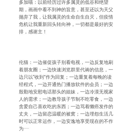
多加喵：以前经历过许多属灵的低谷和绝望
期，画画中看不到神的旨意，甚至还以为天父
抛弃了我，让我属灵的生命自生自灭，但疫情
危机让我重新回头转向神，一切都是最好的安
排，感谢主！
伦猫：一边催促孩子别看电视，一边反复地刷
着朋友圈；一边快速浏览群里代祷的信息，一
边只以“收到”作为回复；一边重复着每晚的读
经程式，一边开通热门播放软件的会员；一边
殷勤地安慰电话那头的姐妹，一边冷漠无视家
人的需求；一边教导孩子节制不吃零食，一边
贪爱自己喜欢吃的东西；一边骂着懒癌发作的
丈夫，一边留恋温暖的被窝；一边埋怨生活几
时可以正常运作，一边安逸地享受现在的不作
为······