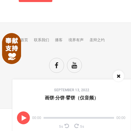
首页
联系我们
播客
境界有声
圣辩之约
Audio
SEPTEMBER 13, 2022
Player
TOP
画饼·分饼·擘饼（仅音频）
00:00
00:00
(C) COPYRIGHTS JINGJIE.
5s
5s