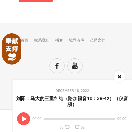
首页
联系我们
播客
境界有声
圣辩之约
Audio
DECEMBER 18, 2022
Player
TOP
刘阳：马大的三重纠结（路加福音10：38-42）（仅音
频）
00:00
00:00
(C) COPYRIGHTS JINGJIE.
5s
5s