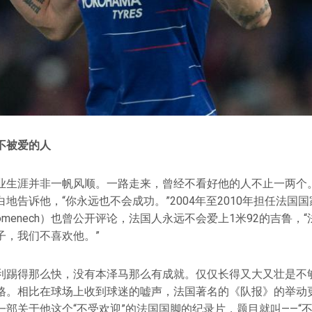
不被爱的人
业生涯并非一帆风顺。一路走来，曾经不看好他的人不止一两个
地告诉他，“你永远也不会成功。”2004年至2010年担任法国
 Domenech）也曾公开评论，法国人永远不会爱上1米92的吉鲁
子，我们不喜欢他。”
利踢得那么快，没有本泽马那么有成就。仅仅长得又大又壮是不
格。相比在球场上收到球迷的嘘声，法国著名的《队报》的举动更
部关于他这个“不受欢迎”的法国国脚的纪录片，题目就叫——“不