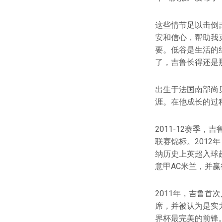
这些情节足以击倒
安和信心，帮助我
要。低谷是生活的
了，吉鲁长得还是
出生于法国南部尚
涯。在他成长的过程
2011-12赛季
联赛锦标。201
纳历史上英超入球超
意甲AC米兰，并
2011年，吉鲁
席，并被认为是实
界杯最完美的前锋