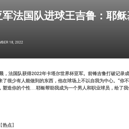
亚军法国队进球王吉鲁：耶稣
BER 18, 2022
晨，法国队获得2
022
年卡塔尔世界杯亚军。前锋吉鲁打破记录
来了很少有人能做到的东西，他在球场上不以自我为中心。“你
，塑造你的个性
……
耶稣帮助我成为一个男人和职业球员，给了我
【
热点
】