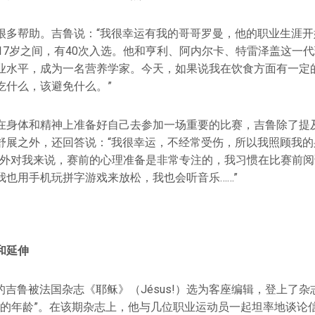
很多帮助。吉鲁说：“我很幸运有我的哥哥罗曼，他的职业生涯开
到17岁之间，有40次入选。他和亨利、阿内尔卡、特雷泽盖这一
业水平，成为一名营养学家。今天，如果说我在饮食方面有一定
吃什么，该避免什么。”
在身体和精神上准备好自己去参加一场重要的比赛，吉鲁除了提
舒展之外，还回答说：“我很幸运，不经常受伤，所以我照顾我的
。另外对我来说，赛前的心理准备是非常专注的，我习惯在比赛前
我也用手机玩拼字游戏来放松，我也会听音乐……”
和延伸
3岁的吉鲁被法国杂志《耶稣》（Jésus!）选为客座编辑，登上了
基督的年龄”。在该期杂志上，他与几位职业运动员一起坦率地谈论