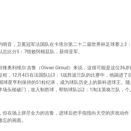
的哨音，卫冕冠军法国队在卡塔尔第二十二届世界杯足球赛上3：
以总比分5：7惜败阿根廷队，获得亚军。
奥利维尔·吉鲁（Olivier Giroud）来说，这很可能是这位3
征程，12月4日在法国队以3：1战胜波兰队的比赛中，他踢进了
法国球星亨利保持的51粒纪录，成为球队历史上的新科进球王。随
半场头槌破门，攻入制胜球，帮助球队以2：1淘汰英格兰队，个
，但在场上拼尽全力的吉鲁，进球后把手指指向天空的庆祝动作
难忘的画面。