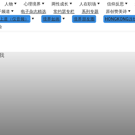
人物
心理境界
两性成长
人在职场
信仰反思
子频道
电子杂志精选
常约瑟专栏
系列专题
原创赞美诗
上道（仅音频）
境界如画
境界朋友圈
HONGKONG连
会