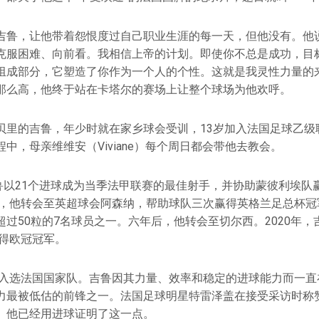
吉鲁，让他带着怨恨度过自己职业生涯的每一天，但他没有。他说
克服困难、向前看。我相信上帝的计划。即使你不总是成功，目
组成部分，它塑造了你作为一个人的个性。这就是我灵性力量的
那么高，他终于站在卡塔尔的赛场上让整个球场为他欢呼。
贝里的吉鲁，年少时就在家乡球会受训，13岁加入法国足球乙级
中，母亲维维安（Viviane）每个周日都会带他去教会。
，吉鲁以21个进球成为当季法甲联赛的最佳射手，并协助蒙彼利埃
2年，他转会至英超球会阿森纳，帮助球队三次赢得英格兰足总杯
过50粒的7名球员之一。六年后，他转会至切尔西。2020年
赢得欧冠冠军。
首次入选法国国家队。吉鲁因其力量、效率和稳定的进球能力而一
力最被低估的前锋之一。法国足球明星特雷泽盖在接受采访时称
。他已经用进球证明了这一点。