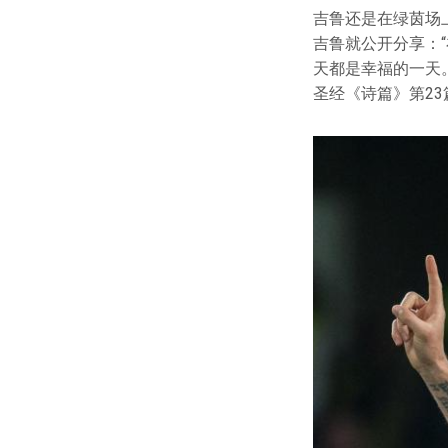
吉鲁还是在绿茵场
吉鲁就公开分享：
天都是幸福的一天。”他指
圣经《诗篇》第23