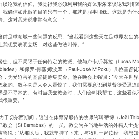
力谈论我的信仰。我觉得我必须利用我的媒体形象来谈论我对耶
。我确信如此做的目的只有一个，那就是服事耶稣。这就是为什
请。这对我来说非常有意义。”
当前足球领域一些问题的反思。“当我看到这些天在足球界发生的
让我想要表明立场，对这些做法叫停。”
徒，但不局限于任何特定的教派。他与卢卡斯·莫拉（Lucas Mou
lcibiades）和保罗-何塞·姆波库 （Paul-José M’Poku）几
会，为受迫害的基督徒筹集资金。他在晚会上强调：“今天在世界
想象的。数字真是太令人震惊了，我们需要意识到基督徒受逼迫的
界是不寻常的。有时当我去教会时，人们会叫我帮忙，这些看似
我很重要。”
力于切尔西期间，透过在体育界服侍的牧师约珥·蒂博（Joël Thib
教会（St Barnabas）的一员。教会为在当地生活的外籍人士
吉鲁说：“从那以后，我就坚持了下来，与牧师一起读经，我想知