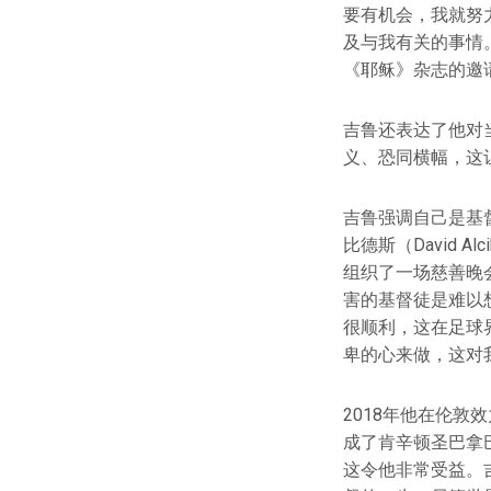
要有机会，我就努
及与我有关的事情
《耶稣》杂志的邀
吉鲁还表达了他对
义、恐同横幅，这
吉鲁强调自己是基督
比德斯（David A
组织了一场慈善晚
害的基督徒是难以
很顺利，这在足球
卑的心来做，这对
2018年他在伦敦效
成了肯辛顿圣巴拿巴
这令他非常受益。