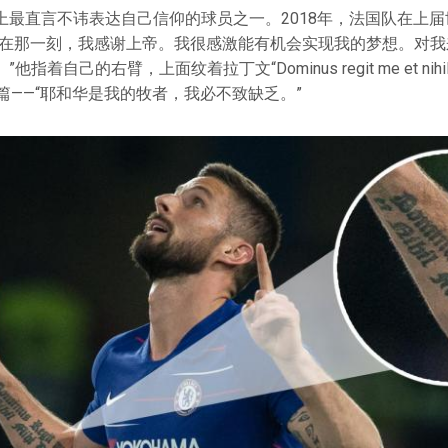
上最直言不讳表达自己信仰的球员之一。2018年，法国队在上
“在那一刻，我感谢上帝。我很感激能有机会实现我的梦想。对我
着自己的右臂，上面纹着拉丁文“Dominus regit me et nihil mi
篇——“耶和华是我的牧者，我必不致缺乏。”