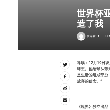
世界杯
造了我
境界君
DECEM
导读：1
2
月1
9
日凌
球王。他给球队带
是生活的组成部分
放弃的信念。”
《境界》独立出品