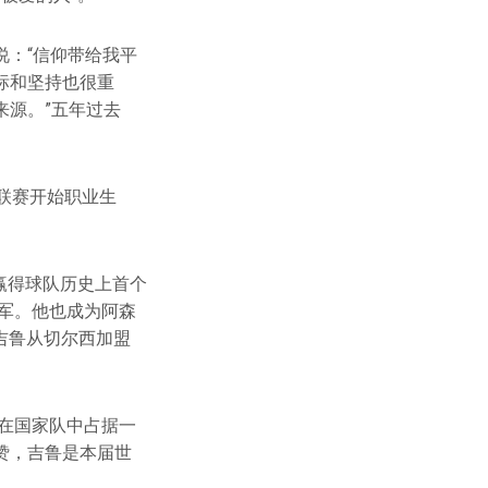
：“信仰带给我平
标和坚持也很重
来源。”五年过去
联赛开始职业生
队赢得球队历史上首个
冠军。他也成为阿森
，吉鲁从切尔西加盟
直在国家队中占据一
赞，吉鲁是本届世