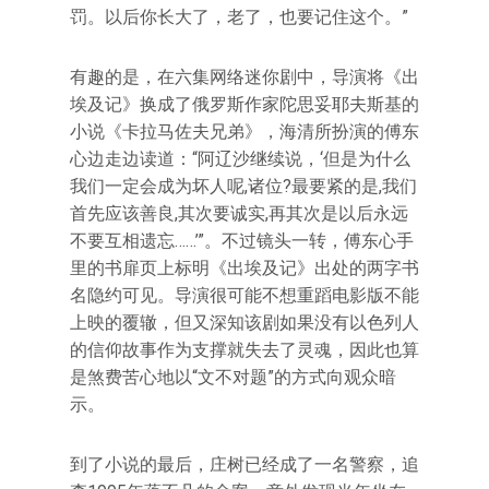
罚。以后你长大了，老了，也要记住这个。”
有趣的是，在六集网络迷你剧中，导演将《出
埃及记》换成了俄罗斯作家陀思妥耶夫斯基的
小说《卡拉马佐夫兄弟》，海清所扮演的傅东
心边走边读道：“阿辽沙继续说，‘但是为什么
我们一定会成为坏人呢,诸位?最要紧的是,我们
首先应该善良,其次要诚实,再其次是以后永远
不要互相遗忘……’”。不过镜头一转，傅东心手
里的书扉页上标明《出埃及记》出处的两字书
名隐约可见。导演很可能不想重蹈电影版不能
上映的覆辙，但又深知该剧如果没有以色列人
的信仰故事作为支撑就失去了灵魂，因此也算
是煞费苦心地以“文不对题”的方式向观众暗
示。
到了小说的最后，庄树已经成了一名警察，追