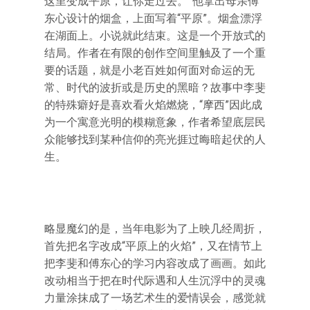
这里变成平原，让你走过去。”他拿出母亲傅
东心设计的烟盒，上面写着“平原”。烟盒漂浮
在湖面上。小说就此结束。这是一个开放式的
结局。作者在有限的创作空间里触及了一个重
要的话题，就是小老百姓如何面对命运的无
常、时代的波折或是历史的黑暗？故事中李斐
的特殊癖好是喜欢看火焰燃烧，“摩西”因此成
为一个寓意光明的模糊意象，作者希望底层民
众能够找到某种信仰的亮光捱过晦暗起伏的人
生。
略显魔幻的是，当年电影为了上映几经周折，
首先把名字改成“平原上的火焰”，又在情节上
把李斐和傅东心的学习内容改成了画画。如此
改动相当于把在时代际遇和人生沉浮中的灵魂
力量涂抹成了一场艺术生的爱情误会，感觉就