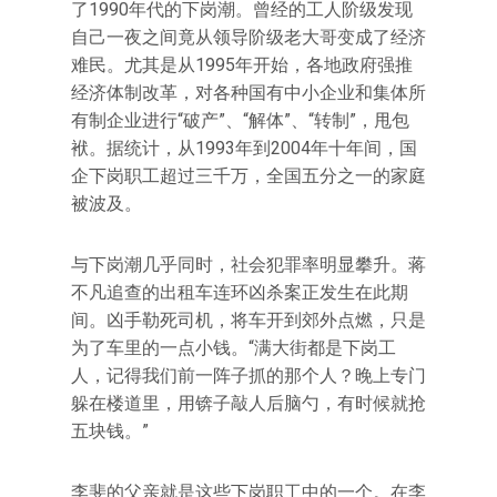
了1990年代的下岗潮。曾经的工人阶级发现
自己一夜之间竟从领导阶级老大哥变成了经济
难民。尤其是从1995年开始，各地政府强推
经济体制改革，对各种国有中小企业和集体所
有制企业进行“破产”、“解体”、“转制”，甩包
袱。据统计，从1993年到2004年十年间，国
企下岗职工超过三千万，全国五分之一的家庭
被波及。
与下岗潮几乎同时，社会犯罪率明显攀升。蒋
不凡追查的出租车连环凶杀案正发生在此期
间。凶手勒死司机，将车开到郊外点燃，只是
为了车里的一点小钱。“满大街都是下岗工
人，记得我们前一阵子抓的那个人？晚上专门
躲在楼道里，用锛子敲人后脑勺，有时候就抢
五块钱。”
李斐的父亲就是这些下岗职工中的一个。在李