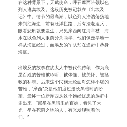
在这种背景下，天赋使命，呼召摩西带领以色
列人逃离埃及。这段历史被记载在《出埃及
记》中。情节的最高潮，以色列人浩浩荡荡地
来到红海边，前有汪洋拦路，后有法老追兵，
眼看悲剧就要发生，只见摩西向红海举杖，海
水在以色列人眼前分为两半。他们像走旱地一
样从海底经过，而埃及的军队却在追赶中葬身
海底。
出埃及的故事在犹太人中被代代传颂，作为底
层百姓的苦难被聆听、被体恤、被关怀、被拯
救的标志。后来这个民族无论面对怎样不堪的
苦难，“摩西”总是他们度过漫长黑暗时的盼
望。最终一位新摩西从这个饱经忧患的族群中
走出来，“那坐在黑暗里的百姓，看见了大
光；坐在死荫之地的人，有光发现照着他
们。”