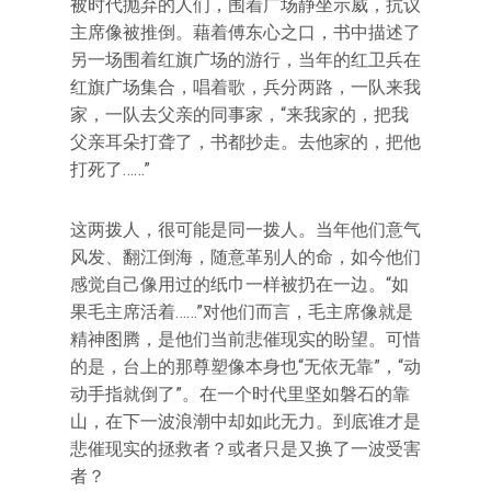
被时代抛弃的人们，围着广场静坐示威，抗议
主席像被推倒。藉着傅东心之口，书中描述了
另一场围着红旗广场的游行，当年的红卫兵在
红旗广场集合，唱着歌，兵分两路，一队来我
家，一队去父亲的同事家，“来我家的，把我
父亲耳朵打聋了，书都抄走。去他家的，把他
打死了……”
这两拨人，很可能是同一拨人。当年他们意气
风发、翻江倒海，随意革别人的命，如今他们
感觉自己像用过的纸巾一样被扔在一边。“如
果毛主席活着……”对他们而言，毛主席像就是
精神图腾，是他们当前悲催现实的盼望。可惜
的是，台上的那尊塑像本身也“无依无靠”，“动
动手指就倒了”。在一个时代里坚如磐石的靠
山，在下一波浪潮中却如此无力。到底谁才是
悲催现实的拯救者？或者只是又换了一波受害
者？