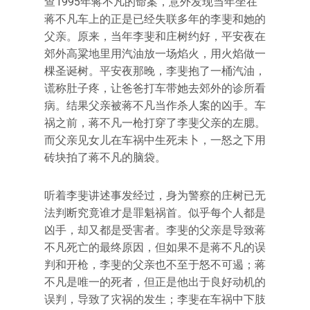
查1995年蒋不凡的命案，意外发现当年坐在
蒋不凡车上的正是已经失联多年的李斐和她的
父亲。原来，当年李斐和庄树约好，平安夜在
郊外高粱地里用汽油放一场焰火，用火焰做一
棵圣诞树。平安夜那晚，李斐抱了一桶汽油，
谎称肚子疼，让爸爸打车带她去郊外的诊所看
病。结果父亲被蒋不凡当作杀人案的凶手。车
祸之前，蒋不凡一枪打穿了李斐父亲的左腮。
而父亲见女儿在车祸中生死未卜，一怒之下用
砖块拍了蒋不凡的脑袋。
听着李斐讲述事发经过，身为警察的庄树已无
法判断究竟谁才是罪魁祸首。似乎每个人都是
凶手，却又都是受害者。李斐的父亲是导致蒋
不凡死亡的最终原因，但如果不是蒋不凡的误
判和开枪，李斐的父亲也不至于怒不可遏；蒋
不凡是唯一的死者，但正是他出于良好动机的
误判，导致了灾祸的发生；李斐在车祸中下肢