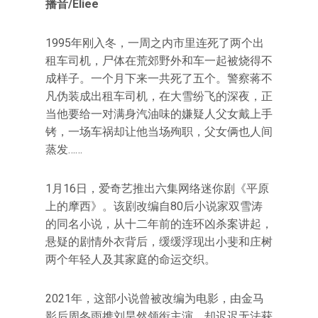
播音/Eliee
1995年刚入冬，一周之内市里连死了两个出
租车司机，尸体在荒郊野外和车一起被烧得不
成样子。一个月下来一共死了五个。警察蒋不
凡伪装成出租车司机，在大雪纷飞的深夜，正
当他要给一对满身汽油味的嫌疑人父女戴上手
铐，一场车祸却让他当场殉职，父女俩也人间
蒸发……
1月16日，爱奇艺推出六集网络迷你剧《平原
上的摩西》。该剧改编自80后小说家双雪涛
的同名小说，从十二年前的连环凶杀案讲起，
悬疑的剧情外衣背后，缓缓浮现出小斐和庄树
两个年轻人及其家庭的命运交织。
2021年，这部小说曾被改编为电影，由金马
影后周冬雨携刘昊然领衔主演，却迟迟无法获