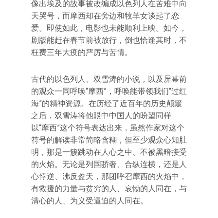
像出埃及的故事被改编成以色列人在苦难中向
天哭号，而摩西却在旁边和牧羊女谈起了恋
爱。即使如此，电影也未能顺利上映。如今，
剧版能赶在春节前被放行，倒也恰逢其时，不
枉费三年大疫的严厉与苦情。
古代的以色列人、双雪涛的小说，以及屏幕前
的观众一同呼唤“摩西”，呼唤能带领我们“过红
海”的精神资源。在历经了近百年的历史颠簸
之后，双雪涛将他眼中中国人的盼望同样
以“摩西”这个符号表达出来，虽然作家对这个
符号的解读非常简略含糊，但至少观众心知肚
明，那是一簇跳动在人心之中、不被黑暗接受
的火焰。无论是列国骄奢、合纵连横，还是人
心悖逆、沸反盈天，那团呼召摩西的火焰中，
有救援的力量与贫穷的人、哀恸的人同在，与
清心的人、为义受逼迫的人同在。