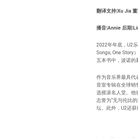
翻译支持|Xu Jia 
播音|Annie 后期|Li
2022年年底，U2
Songs, One
五本书中，波诺的
作为音乐界最具代
音室专辑在全球销售
选摇滚名人堂。他们
志誉为“无与伦比的
坛。此外，U2还