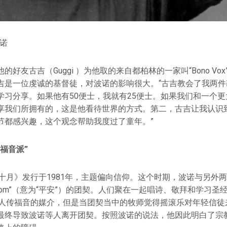
波诺
好友古吉（Guggi ）为他取的来自都柏林的一家叫“Bono Vox
吉是一位虔诚的基督徒，对波诺的影响很大。“古吉教会了我两件
学习分享。如果他有50便士，我就有25便士。如果我们和一个
享我们所拥有的，这是他看待世界的方式。第二，古吉让我认识
节都感兴趣，这个观念帮助我度过了童年。”
福音派”
《十月》发行于1981年，主题偏向信仰。这个时期，波诺与另外
alom”（意为“平安”）的团契。人们聚在一起唱诗、敬拜和学习
轻人传福音的媒介，但是当团契当中的牧师觉得摇滚乐对年轻信徒
最终导致波诺等人离开团契。按照波诺的说法，他因此明白了宗