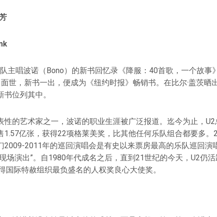
董芳
nk
乐队主唱波诺（Bono）的新书回忆录《降服：40首歌，一个故事》（Sur
 Story）面世，新书一出，便成为《纽约时报》畅销书。在比尔·盖
新书位列其中。
表性的艺术家之一，波诺的职业生涯被广泛报道。迄今为止，U2
1.57亿张，获得22项格莱美奖，比其他任何乐队组合都要多。2
2009-2011年的巡回演唱会是有史以来票房最高的乐队巡回
现场演出”。自1980年代成名之后，直到21世纪的今天，U2仍
获得国际特赦组织最负盛名的人权奖良心大使奖。