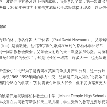
中，波诺并没有谈及以上他的成就，而是拿起了笔，第一次讲出
然丧母，20多年来致力于抗击艾滋病和全球极端贫困现象，以及
是家
柏林，原名保罗·大卫·休森（Paul David Hewsom）。父亲
（Iris）是新教徒。他们跨宗派的婚姻在当时的都柏林非比寻常
到一间新教教会聚会，父亲会去附近的天主教堂参加弥撒。两座
0世纪60年代的爱尔兰，却是很长的一段路，许多人一生也无法走
正值爱尔兰北部为了是否留在英国而争执并产生分裂。这一分歧
导致1968-1998年间的暴力冲突，这就是广为人知的“北爱尔
诺刻骨铭心的收获：“妥协需要付出很大代价，但不妥协需要更大
的波诺开始就读都柏林教堂山中学（Mount Temple High Sch
学校旨在共同教育新教和天主教儿童，学生受到的教育是要珍视