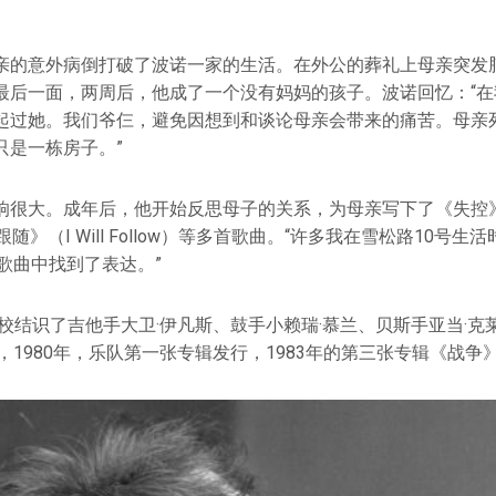
。
亲的意外病倒打破了波诺一家的生活。在外公的葬礼上母亲突发
最后一面，两周后，他成了一个没有妈妈的孩子。波诺回忆：“在
起过她。我们爷仨，避免因想到和谈论母亲会带来的痛苦。母亲死
只是一栋房子。”
很大。成年后，他开始反思母子的关系，为母亲写下了《失控》（O
将跟随》（I Will Follow）等多首歌曲。“许多我在雪松路10号
歌曲中找到了表达。”
学校结识了吉他手大卫·伊凡斯、鼓手小赖瑞·慕兰、贝斯手亚当·克莱
，1980年，乐队第一张专辑发行，1983年的第三张专辑《战