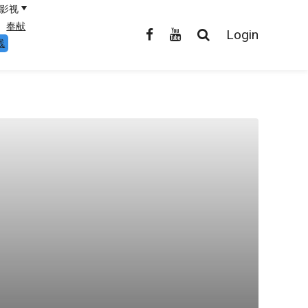
影视
奉献
Login
线