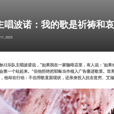
队主唱波诺：我的歌是祈祷和
 11, 2023
物U2乐队主唱波诺说，“如果我在一家咖啡店里，有人说：‘如果
我会第一个站起来。”但他拒绝把耶稣当作植入广告塞进歌里。世
”，他却在行动：不但用歌直面现状，还亲身投入抗击贫穷、艾