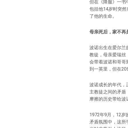
但在《降服》一书
包括他14岁时突
了他的生命。
母亲死后，家不再
波诺出生在爱尔兰的都
教徒，母亲爱瑞丝
会带着波诺和哥哥
到一英里，但在2
波诺成长的年代，
主教徒之间的矛盾，
摩擦的历史带给波
1972年9月，12岁
矛盾氛围中，这所