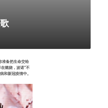
哀歌
你准备把生命交给
界在燃烧，波诺“不
滋病和新冠疫情中。