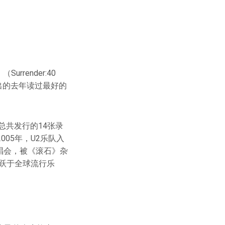
render:40
茨晒出的去年读过最好的
总共发行的14张录
005年，U2乐队入
演唱会，被《滚石》杂
活跃于全球流行乐