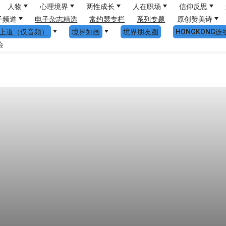
人物
心理境界
两性成长
人在职场
信仰反思
子频道
电子杂志精选
常约瑟专栏
系列专题
原创赞美诗
上道（仅音频）
境界如画
境界朋友圈
HONGKONG连
会