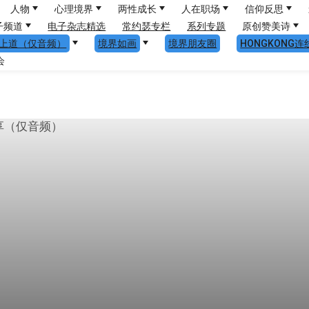
人物
心理境界
两性成长
人在职场
信仰反思
子频道
电子杂志精选
常约瑟专栏
系列专题
原创赞美诗
上道（仅音频）
境界如画
境界朋友圈
HONGKONG连
会