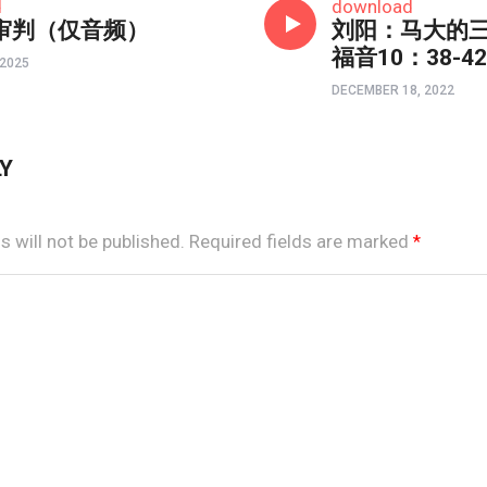
d
download
审判（仅音频）
刘阳：马大的
福音10：38-
 2025
DECEMBER 18, 2022
LY
 will not be published.
Required fields are marked
*