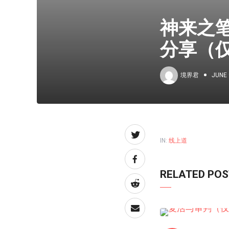
神来之
分享（
境界君
JUNE 
IN:
线上道
RELATED PO
线上道