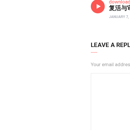
downloa
复活与
JANUARY 7,
LEAVE A REP
Your email address