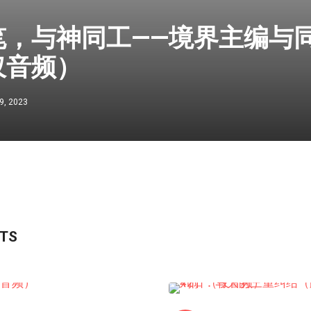
笔，与神同工——境界主编与
仅音频）
9, 2023
STS
线上道