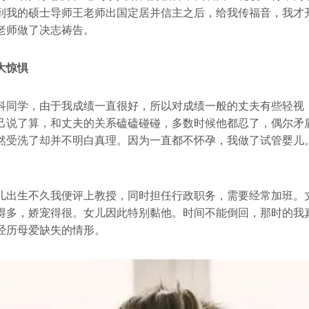
到我的硕士导师王老师出国定居并信主之后，给我传福音，我才
老师做了决志祷告。
大惊惧
科同学，由于我成绩一直很好，所以对成绩一般的丈夫有些轻视
己说了算，和丈夫的关系磕磕碰碰，多数时候他都忍了，偶尔矛
然受洗了却并不明白真理。因为一直都不怀孕，我做了试管婴儿
儿出生不久我便评上教授，同时担任行政职务，需要经常加班。
得多，娇宠得很。女儿因此特别黏他。时间不能倒回，那时的我
经历母爱缺失的情形。