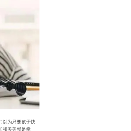
们以为只要孩子快
和和美美就是幸