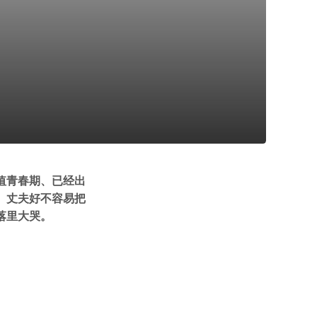
值青春期、已经出
。丈夫好不容易把
落里大哭。