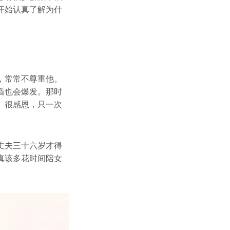
开始认真了解为什
，常常不尊重他。
盾也会爆发。那时
。很感恩，只一次
丈夫三十六岁才得
真该多花时间陪女