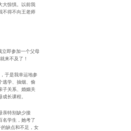
大大惊惧。以前我
我不得不向王老师
议我立即参加一个父母
期就来不及了！
期，于是我幸运地参
个逃学、抽烟、偷
亲子关系、婚姻关
母成长课程。
母亲特别缺少接
百名学生，她考了
子的缺点和不足，女