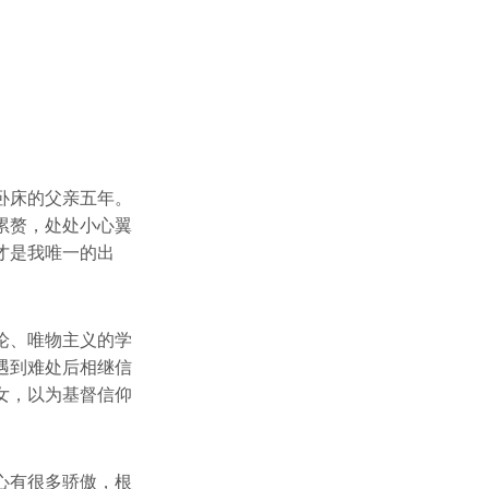
卧床的父亲五年。
累赘，处处小心翼
才是我唯一的出
论、唯物主义的学
遇到难处后相继信
女，以为基督信仰
心有很多骄傲，根