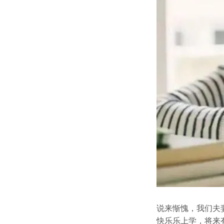
说来惭愧，我们夫
快乐乐上学，将来