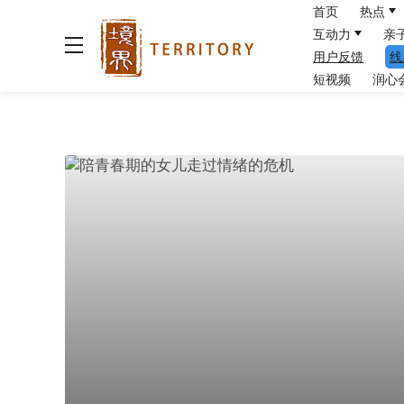
首页
热点
互动力
亲
用户反馈
线
短视频
润心