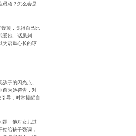
么愚顽？怎么会是
雷轰顶，觉得自己比
我爱她。话虽刺
以为语重心长的谆
现孩子的闪光点、
睡前为她祷告，对
去引导，时常提醒自
问题，他对女儿过
开始给孩子强调，