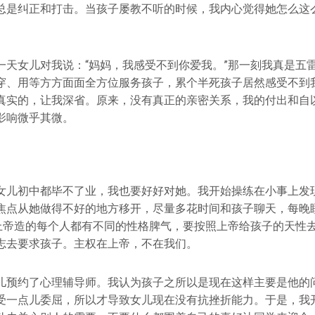
总是纠正和打击。当孩子屡教不听的时候，我内心觉得她怎么这
一天女儿对我说：“妈妈，我感受不到你爱我。”那一刻我真是五
穿、用等方方面面全方位服务孩子，累个半死孩子居然感受不到
真实的，让我深省。原来，没有真正的亲密关系，我的付出和自
影响微乎其微。
女儿初中都毕不了业，我也要好好对她。我开始操练在小事上发
焦点从她做得不好的地方移开，尽量多花时间和孩子聊天，每晚
。上帝造的每个人都有不同的性格脾气，要按照上帝给孩子的天性
志去要求孩子。主权在上帝，不在我们。
儿预约了心理辅导师。我认为孩子之所以是现在这样主要是他的
受一点儿委屈，所以才导致女儿现在没有抗挫折能力。于是，我