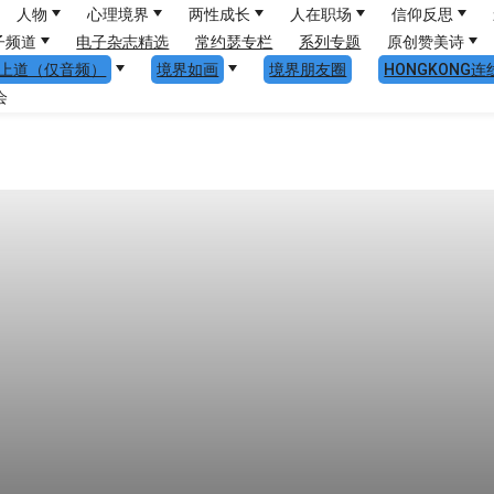
人物
心理境界
两性成长
人在职场
信仰反思
子频道
电子杂志精选
常约瑟专栏
系列专题
原创赞美诗
上道（仅音频）
境界如画
境界朋友圈
HONGKONG连
会