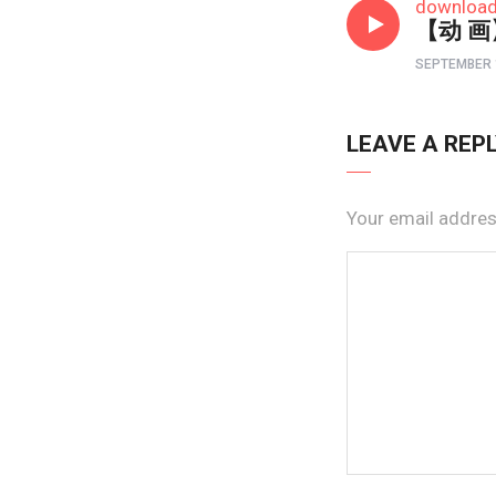
downloa
【动 画】
SEPTEMBER 
LEAVE A REP
Your email address