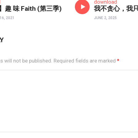
d
download
趣 味 Faith (第三季)
我不贪心，我
16, 2021
JUNE 2, 2025
LY
 will not be published.
Required fields are marked
*