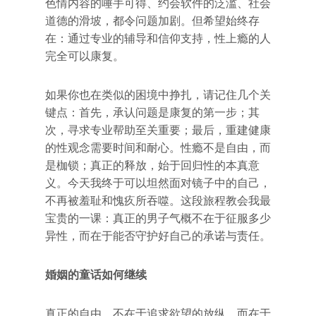
色情内容的唾手可得、约会软件的泛滥、社会
道德的滑坡，都令问题加剧。但希望始终存
在：通过专业的辅导和信仰支持，性上瘾的人
完全可以康复。
如果你也在类似的困境中挣扎，请记住几个关
键点：首先，承认问题是康复的第一步；其
次，寻求专业帮助至关重要；最后，重建健康
的性观念需要时间和耐心。性瘾不是自由，而
是枷锁；真正的释放，始于回归性的本真意
义。今天我终于可以坦然面对镜子中的自己，
不再被羞耻和愧疚所吞噬。这段旅程教会我最
宝贵的一课：真正的男子气概不在于征服多少
异性，而在于能否守护好自己的承诺与责任。
婚姻的童话如何继续
真正的自由，不在于追求欲望的放纵，而在于