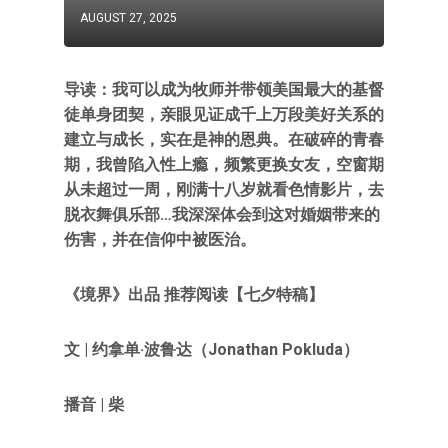
AUGUST 27, 2025
导读：我可以成为牧师并带领美国最大的基督
徒单身团契，亲眼见证成千上万段美好关系的
建立与成长，实在是神的恩典。在破碎的青春
期，我曾陷入性上瘾，频繁更换女友，空窗期
从未超过一周，刚满十八岁就看色情影片，去
脱衣舞俱乐部…我深深体会到这对婚姻带来的
伤害，并在信仰中被医治。
《境界》出品 推荐阅读【七夕特稿】
文 | 约拿单·波鲁达（Jonathan Pokluda）
播音 | 柴