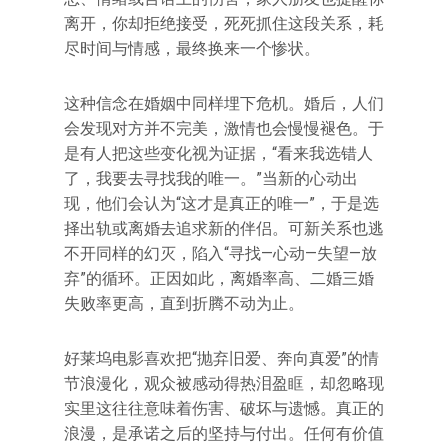
离开，你却拒绝接受，死死抓住这段关系，耗
尽时间与情感，最终换来一个惨状。
这种信念在婚姻中同样埋下危机。婚后，人们
会发现对方并不完美，激情也会慢慢褪色。于
是有人把这些变化视为证据，“看来我选错人
了，我要去寻找我的唯一。”当新的心动出
现，他们会认为“这才是真正的唯一”，于是选
择出轨或离婚去追求新的伴侣。可新关系也逃
不开同样的幻灭，陷入“寻找—心动—失望—放
弃”的循环。正因如此，离婚率高、二婚三婚
失败率更高，直到折腾不动为止。
好莱坞电影喜欢把“抛弃旧爱、奔向真爱”的情
节浪漫化，观众被感动得热泪盈眶，却忽略现
实里这往往意味着伤害、破坏与遗憾。真正的
浪漫，是承诺之后的坚持与付出。任何有价值