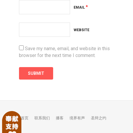
*
EMAIL
WEBSITE
Save my name, email, and website in this
browser for the next time I comment.
首页
联系我们
播客
境界有声
圣辩之约