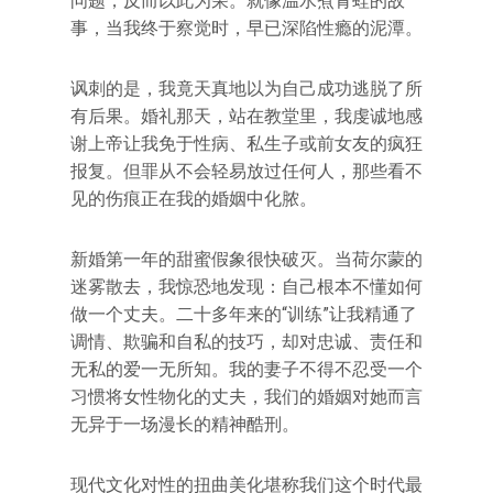
问题，反而以此为荣。就像温水煮青蛙的故
事，当我终于察觉时，早已深陷性瘾的泥潭。
讽刺的是，我竟天真地以为自己成功逃脱了所
有后果。婚礼那天，站在教堂里，我虔诚地感
谢上帝让我免于性病、私生子或前女友的疯狂
报复。但罪从不会轻易放过任何人，那些看不
见的伤痕正在我的婚姻中化脓。
新婚第一年的甜蜜假象很快破灭。当荷尔蒙的
迷雾散去，我惊恐地发现：自己根本不懂如何
做一个丈夫。二十多年来的“训练”让我精通了
调情、欺骗和自私的技巧，却对忠诚、责任和
无私的爱一无所知。我的妻子不得不忍受一个
习惯将女性物化的丈夫，我们的婚姻对她而言
无异于一场漫长的精神酷刑。
现代文化对性的扭曲美化堪称我们这个时代最