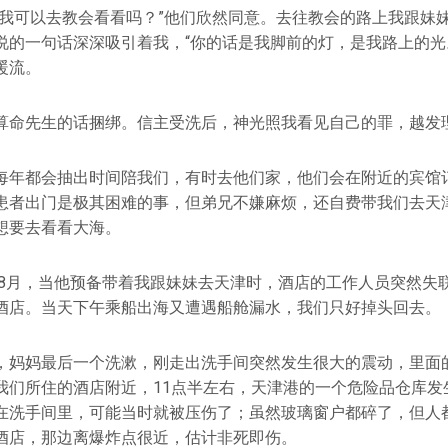
“我可以去教会看看吗？”他们欣然同意。去往教会的路上我跟妹
说的一句话深深吸引着我，“你的话是我脚前的灯，是我路上的光
暖流。
算命先生的话捆绑。信主受洗后，神光照我看见自己的罪，越发
每年都会抽出时间陪我们，有时去他们家，他们会在附近的宾馆
患者出门是极其困难的事，但弟兄不嫌麻烦，还自费带我们去天
想要去看看大海。
5年8月，当他预备带着我跟妹妹去天津时，酒店的工作人员突然失
酒店。当天下午乘船出海又遭遇船舱漏水，我们只好掉头回去。
，妈妈最后一个洗漱，刚走出洗手间突然发生很大的震动，里面
我们所住的酒店附近，11点半左右，天津港的一个危险品仓库发生
在洗手间里，可能当时就被压伤了；虽然玻璃窗户都碎了，但人
酒店，那边离爆炸点很近，估计非死即伤。