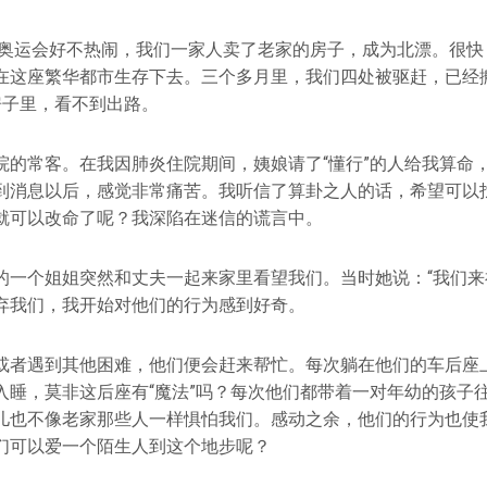
举办奥运会好不热闹，我们一家人卖了老家的房子，成为北漂。很
在这座繁华都市生存下去。三个多月里，我们四处被驱赶，已经
房子里，看不到出路。
院的常客。在我因肺炎住院期间，姨娘请了“懂行”的人给我算命
到消息以后，感觉非常痛苦。我听信了算卦之人的话，希望可以找
就可以改命了呢？我深陷在迷信的谎言中。
的一个姐姐突然和丈夫一起来家里看望我们。当时她说：“我们来
弃我们，我开始对他们的行为感到好奇。
或者遇到其他困难，他们便会赶来帮忙。每次躺在他们的车后座
入睡，莫非这后座有“魔法”吗？每次他们都带着一对年幼的孩子
儿也不像老家那些人一样惧怕我们。感动之余，他们的行为也使
们可以爱一个陌生人到这个地步呢？