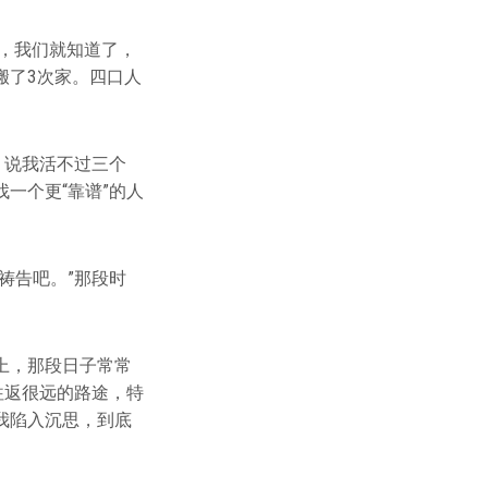
快，我们就知道了，
搬了3次家。四口人
，说我活不过三个
一个更“靠谱”的人
祷告吧。”那段时
上，那段日子常常
往返很远的路途，特
我陷入沉思，到底