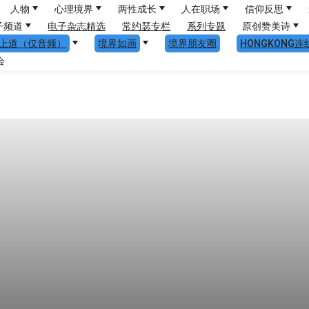
人物
心理境界
两性成长
人在职场
信仰反思
子频道
电子杂志精选
常约瑟专栏
系列专题
原创赞美诗
上道（仅音频）
境界如画
境界朋友圈
HONGKONG连
会