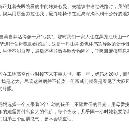
妈正赶着去医院看病中的妹妹心曼。去地铁中途过铁路时，我的
，妈妈用尽全力拉住我，最终轮椅停在距离深沟不到十公分的地
曾自暴自弃活得像一只“地鼠”。那时我们一家人住在黑龙江桃山
儿型进行性脊髓肌萎缩症”，这是一种由常染色体感染导致的遗传
，生活不能自理，最后还将导致吞咽食物困难，呼吸肌麻痹窒息
爸在工地高空作业时掉下来不幸去世。那一年，妈妈才28岁，而
岁。我是老大。尽管这种病并不传染，但亲戚们就像是看见了大麻
的冷眼。
妈妈选择一个人带着3个年幼的孩子，不顾世俗的目光，用母爱
年的她需要付出多大的代价，每个夜晚，几乎隔一小时她就要给
们姐弟三个面前撒气，更不会说重话。