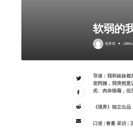
软弱的
境界君
JANUA
导读：我和妹妹都
老阿姨，我突然意
劣、肉体狼藉，但
《境界》独立出品
口述 | 春曼 采访 |