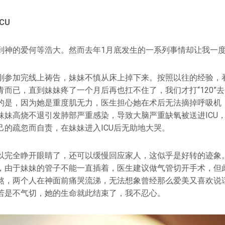
CU
到神的爱何等浩大。然而去年1月底发生的一系列事情却让我一
刚参加完线上祷告，妹妹不慎从床上掉下来。按照以往的经验，
青而已，直到妹妹疼了一个月后再也扛不住了，我们才打“120”
的是，因为她是重度肌无力，医生担心她在术后无法摘掉呼吸机
妹妹高烧不退引发肺部严重感染，导致大脑严重缺氧被送进ICU
己的疏忽而自责，在妹妹进入ICU后无助地大哭。
以完全睁开眼睛了，还可以缓慢回应家人，这似乎是好转的迹象
，由于妹妹的管子不能一直插着，医生建议做气管切开手术，但
熬，两个人在神面前痛哭流涕，无法想象曾经那么爱美又喜欢说
若是不气切，她的生命就此结束了，我不忍心。