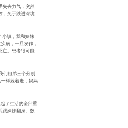
手失去力气，突然
方，免于跌进深坑
一个小镇，我和妹妹
性疾病，一旦发作，
死亡。患者很可能
我们姐弟三个分别
风一样躲着走，妈妈
挑起了生活的全部重
我跟妹妹翻身。数