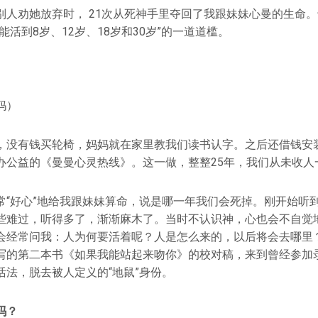
别人劝她放弃时， 21次从死神手里夺回了我跟妹妹心曼的生命
能活到8岁、12岁、18岁和30岁”的一道道槛。
妈）
，没有钱买轮椅，妈妈就在家里教我们读书认字。之后还借钱安
办公益的《曼曼心灵热线》。这一做，整整25年，我们从未收人
常“好心”地给我跟妹妹算命，说是哪一年我们会死掉。刚开始听
些难过，听得多了，渐渐麻木了。当时不认识神，心也会不自觉
会经常问我：人为何要活着呢？人是怎么来的，以后将会去哪里
写的第二本书《如果我能站起来吻你》的校对稿，来到曾经参加
活法，脱去被人定义的“地鼠”身份。
吗？