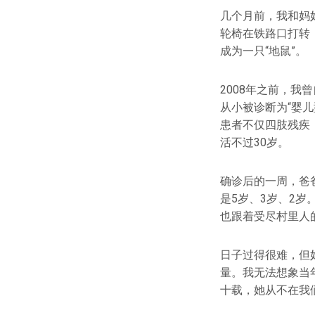
几个月前，我和妈
轮椅在铁路口打转
成为一只“地鼠”。
2008年之前，我
从小被诊断为“婴
患者不仅四肢残疾
活不过30岁。
确诊后的一周，爸
是5岁、3岁、2
也跟着受尽村里人
日子过得很难，但
量。我无法想象当
十载，她从不在我