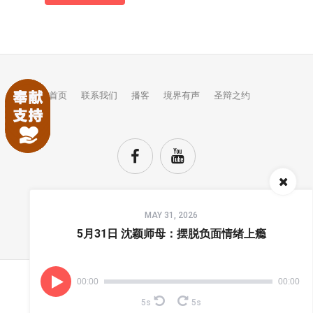
首页
联系我们
播客
境界有声
圣辩之约
Audio
MAY 31, 2026
Player
TOP
5月31日 沈颖师母：摆脱负面情绪上瘾
00:00
00:00
(C) COPYRIGHTS JINGJIE.
5s
5s