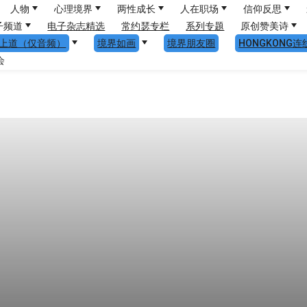
人物
心理境界
两性成长
人在职场
信仰反思
子频道
电子杂志精选
常约瑟专栏
系列专题
原创赞美诗
上道（仅音频）
境界如画
境界朋友圈
HONGKONG连
会