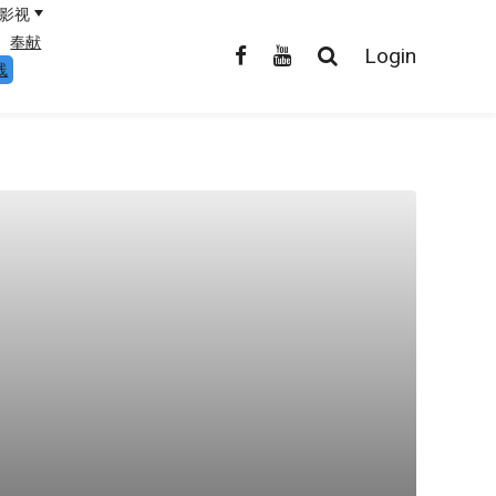
影视
奉献
Login
线