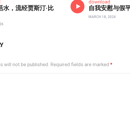
d
download
活水，流经贾斯汀·比
自我安慰与假
MARCH 18, 2024
26
LY
 will not be published.
Required fields are marked
*