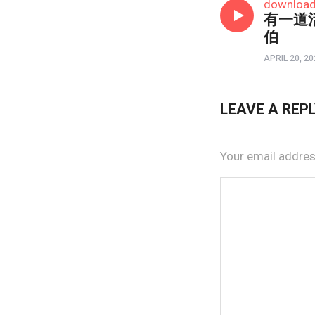
downloa
有一道
伯
APRIL 20, 20
LEAVE A REP
Your email address