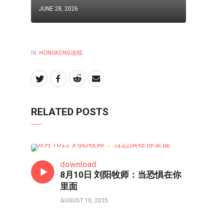
JUNE 28, 2026
IN:
HONGKONG连线
RELATED POSTS
HONGKONG连线
download
8月10日 刘阳牧师：当恐惧在你
里面
AUGUST 10, 2025