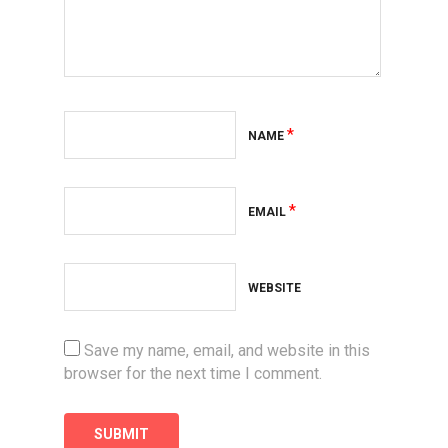
*
NAME
*
EMAIL
WEBSITE
Save my name, email, and website in this
browser for the next time I comment.