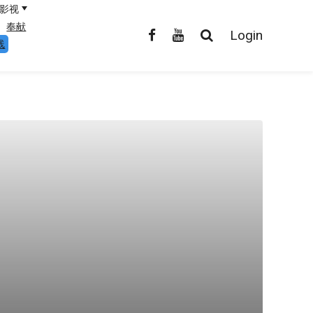
影视
奉献
Login
线