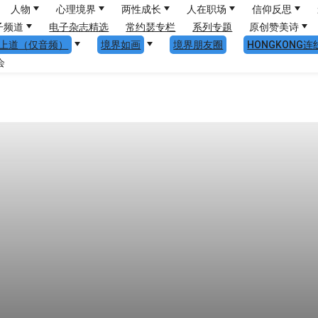
人物
心理境界
两性成长
人在职场
信仰反思
子频道
电子杂志精选
常约瑟专栏
系列专题
原创赞美诗
上道（仅音频）
境界如画
境界朋友圈
HONGKONG连
会