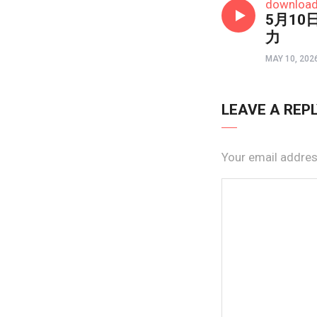
downloa
5月10
力
MAY 10, 202
LEAVE A REP
Your email address