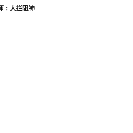
牧师：人拦阻神