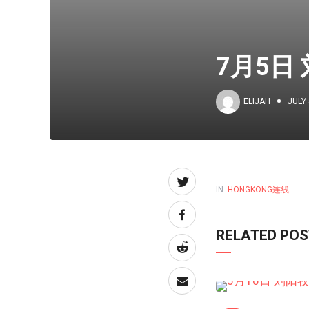
7月5日
ELIJAH
JULY 
IN:
HONGKONG连线
RELATED PO
HONGKONG连线