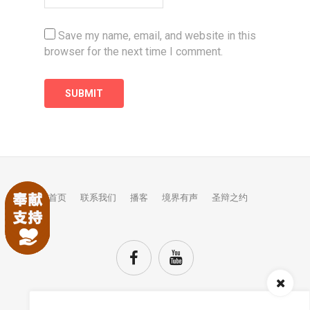
Save my name, email, and website in this
browser for the next time I comment.
首页
联系我们
播客
境界有声
圣辩之约
Audio