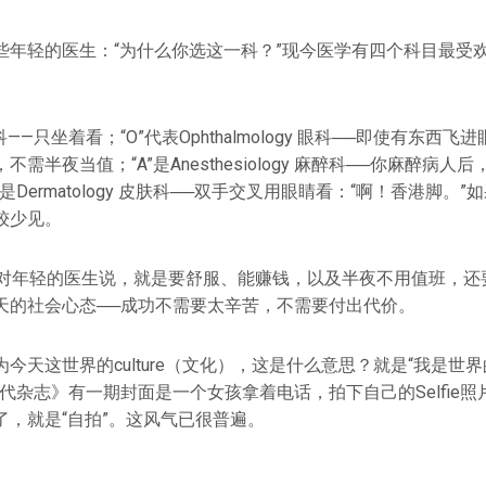
些年轻的医生：“为什么你选这一科？”现今医学有四个科目最受欢
。
射科——只坐着看；“O”代表Ophthalmology 眼科──即使有东西
需半夜当值；“A”是Anesthesiology 麻醉科──你麻醉病
是Dermatology 皮肤科──双手交叉用眼睛看：“啊！香港脚。
较少见。
uccess”对年轻的医生说，就是要舒服、能赚钱，以及半夜不用值班
天的社会心态──成功不需要太辛苦，不需要付出代价。
今天这世界的culture（文化），这是什么意思？就是“我是世界
杂志》有一期封面是一个女孩拿着电话，拍下自己的Selfie照片，”
了，就是“自拍”。这风气已很普遍。