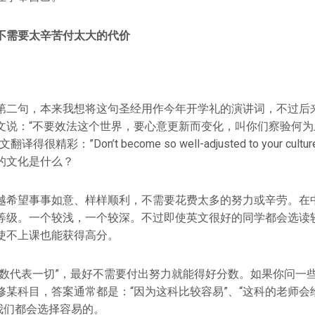
不需要太辛苦付太大的代价
第二句，本来我想将这句圣经用作今年开学礼的演讲词，不过后
文说：“不要效法这个世界，要心意更新而变化，叫你们察验何为
彩：”Don’t become so well-adjusted to your culture 
的文化是什么？
越希望事事如意、样样顺利，不需要花费太多的努力或辛劳。在
等级。一个较浅，一个较深。不过即使英文很好的同学都会选读
使不上课也能获得高分。
分数代表一切”，最好不需要付出努力就能得好分数。如果你问一
某科目，答案通常都是：“因为这科比较容易”、“这科的老师会给
我们都会选择容易的。