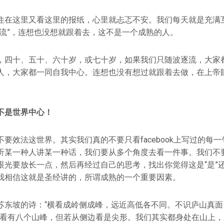
住在这里又看这里的报纸，心里就忐忑不安。我们每天就是充满
潮流”，连想也没想就跟着去，这不是一个成熟的人。
四十、五十、六十岁，或七十岁，如果我们只随波逐流，大家都一同
人，大家都一同自我中心。连想也没有想过就跟着去做，在上帝
不是世界中心！
要效法这世界。其实我们真的不要只看facebook上写过的每
听某一种人讲某一种话，我们要从多个角度去看一件事。我们不
眼光要放长一点，然后再经过自己的思考，找出你觉得这是“是”还
我相信这就是圣经讲的，所谓成熟的一个重要因素。
苏东坡的诗：“横看成岭侧成峰，远近高低各不同。不识庐山真面
边看有八个山峰，但若从侧边看是尖形。我们其实都身处在山上