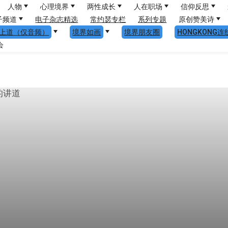
人物
心理境界
两性成长
人在职场
信仰反思
子频道
电子杂志精选
常约瑟专栏
系列专题
原创赞美诗
上道（仅音频）
境界如画
境界朋友圈
HONGKONG连
会