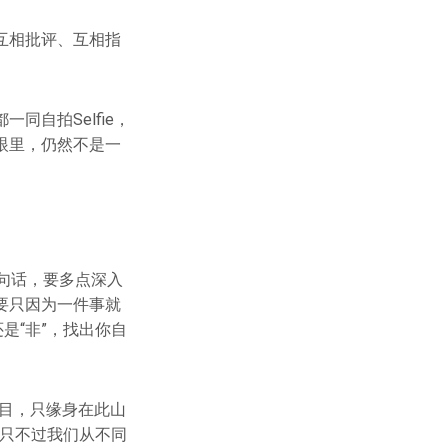
互相批评、互相指
自拍Selfie，
眼里，仍然不是一
一句话，要多点深入
要只因为一件事就
是“非”，找出你自
目，只缘身在此山
，只不过我们从不同