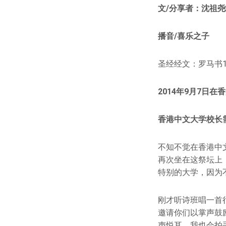
文/分享者：沈祖
播音/喜乐之子
圣经经文：罗马书12
2014年9月7日
香港中文大学校长
不知不觉在香港中
再次坐在这祭坛上
特别的大学，因为
刚才听诗班唱一首
邀请你们以掌声鼓
声悦耳，我也会拍