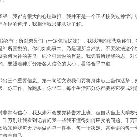
圣经，我都有很大的心理重担，我并不是一个正式接受过神学训
但圣经的道理，我相信我只能肤浅了解。
节到第3节：所以弟兄们（一定包括姊妹），我以神的慈悲劝你们
是神所喜悦的。你们如此事奉、乃是理所当然的。不要效法这个
察验何为神的善良、纯全可喜悦的旨意。我凭着所赐我的恩、对
的。要照着神所分给各人信心的大小，看得合乎中道。
带出三个重要信息。第一句经文说我们要将身体献上当作活祭，
饭、你工作、你跑步、你坐车，每个生活部分你都要将它变成对
时非常有信心，我从来不会要先祷告才上班。但自从当上大学校
。千万别让我看到记者问我一些我不懂得如何应变的问题、千万
因我知道我每天所要做的每一件事、每一个决定、甚至讲的每一
在事奉自己。