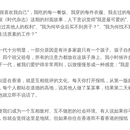
己很喜欢我自己”，我吃的每一餐饭、我穿的每件衣服、我去过的
据《时代杂志》这期的封面故事，人下意识觉得“我是最可爱的”、
超过其他人的权利”、“我为何毕业后买不到房子？”、“我为何找
生活质素的工作？”
一代十分明显，一部分原因是有许多家庭只有一个孩子。孩子自
、四个祖父祖母，所有的注意力都放在这孩子身上。我小时候许
下一代，被我们爱护得非常周到，以致慢慢形成一种感觉：“我是
别是在香港，就是互相批评的文化。每天你打开报纸，从第一版
，每个人都站在道德的高地，说其他人做了某某事，结果第二天
他就立即不说话了。
使我们成为一个互相敌对、互不饶恕的社会环境。有人说如果你
，你就会觉得这里是地狱。但如果你住在香港而不看香港的报纸