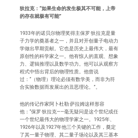
狄拉克：“如果生命的发生极其不可能，上帝
的存在就极有可能”
1933年的诺贝尔物理奖得主保罗·狄拉克是量
子力学的奠基者之一，并且对开创量子电动力
学做出早期贡献。它也是历史上最伟大，最有
原创性的科学家之一。他有惊人的直观、想象
力、逻辑推理以及数学功力。他可以从观察方
程式中悟出背后的物理性质。他曾说
过：“（物理）理论必须有数学美，而非为符
合实验数据而发展出的丑恶理论。”。
他的传记作家阿卜杜勒·萨拉姆这样形容
他：“保罗·狄拉克——毫无疑问是这个世纪或任
一个世纪最伟大的物理学家之一。1925年、
1926年以及1927年他三个关键的工作，奠定
了其一量子物理、其二量子场论以及其三基本