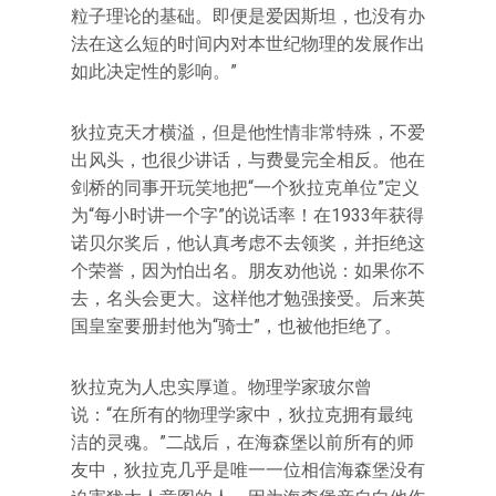
粒子理论的基础。即便是爱因斯坦，也没有办
法在这么短的时间内对本世纪物理的发展作出
如此决定性的影响。”
狄拉克天才横溢，但是他性情非常特殊，不爱
出风头，也很少讲话，与费曼完全相反。他在
剑桥的同事开玩笑地把“一个狄拉克单位”定义
为“每小时讲一个字”的说话率！在1933年获得
诺贝尔奖后，他认真考虑不去领奖，并拒绝这
个荣誉，因为怕出名。朋友劝他说：如果你不
去，名头会更大。这样他才勉强接受。后来英
国皇室要册封他为“骑士”，也被他拒绝了。
狄拉克为人忠实厚道。物理学家玻尔曾
说：“在所有的物理学家中，狄拉克拥有最纯
洁的灵魂。”二战后，在海森堡以前所有的师
友中，狄拉克几乎是唯一一位相信海森堡没有