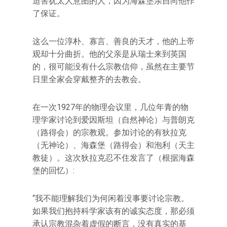
迫害犹太人意图的人，因为海森堡亲自向他作
了保证。
这么一位淳朴、寡言、善良的天才，他的上帝
观却十分曲折。他的父亲是从瑞士来到英国
的，很可能没有什么宗教信仰，虽然在主要节
日里全家会穿戴整齐的去教会。
在一次1927年的物理会议里，几位年青的物
理学家讨论到爱因斯坦（自然神论）与普朗克
（路得会）的宗教观。参加讨论的有狄拉克
（无神论）、海森堡（路得会）和泡利（天主
教徒）。这次狄拉克忍不住发言了（根据海森
堡的回忆）:
“我不能理解我们为何闲着没事要讨论宗教。
如果我们抱持科学家该有的诚实态度，那必须
承认宗教混杂着虚假的断言，没有真实的基