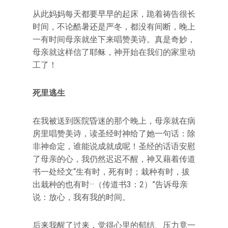
从此妈妈每天都要早早的起床，跪着祷告很长
时间，不论酷暑还是严冬，都没有间断，晚上
一有时间母亲就坐下来唱赞美诗。真是奇妙，
母亲就这样信了耶稣，神开始在我们的家里动
工了！
死里逃生
在我被送到医院昏迷的那个晚上，母亲就在病
房里唱赞美诗，读圣经时神给了她一句话：除
非神命定，谁能说成就成呢！圣经的话语安慰
了母亲的心，我仍然迟迟不醒，神又藉着传道
书一处经文“生有时，死有时；栽种有时，拔
出栽种的也有时···（传道书3：2）”告诉母亲
说：放心，我有我的时间。
后来我醒了过来，觉得心里的郁结、压力竟一