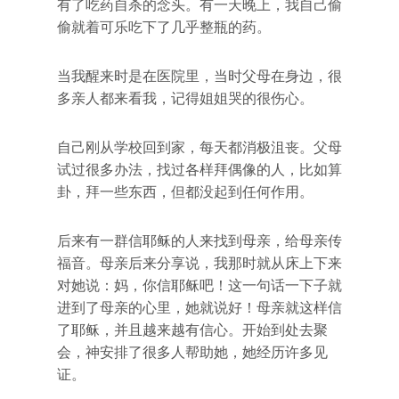
有了吃药自杀的念头。有一天晚上，我自己偷
偷就着可乐吃下了几乎整瓶的药。
当我醒来时是在医院里，当时父母在身边，很
多亲人都来看我，记得姐姐哭的很伤心。
自己刚从学校回到家，每天都消极沮丧。父母
试过很多办法，找过各样拜偶像的人，比如算
卦，拜一些东西，但都没起到任何作用。
后来有一群信耶稣的人来找到母亲，给母亲传
福音。母亲后来分享说，我那时就从床上下来
对她说：妈，你信耶稣吧！这一句话一下子就
进到了母亲的心里，她就说好！母亲就这样信
了耶稣，并且越来越有信心。开始到处去聚
会，神安排了很多人帮助她，她经历许多见
证。