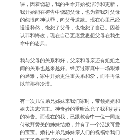
课，因着饶恕，我的生命开始被洁净和更新，
我开始能在祷告中饶恕父母，也为着我对父母
的怨恨向神认罪，向父母道歉。现在心里已经
慢慢释然，饶恕了父母，也饶恕了自己。因着
认罪和悔改，现在自己更愿意思想父母在我生
命中的恩典。
我与父母的关系和好，父亲和母亲还有姐姐之
间的关系也越来越好。经历过家庭中一场艰难
的磨难，家中开始更注重关系和爱，而不再像
以前那样冷漠。
有一次几位弟兄姊妹来我们家时，带领姐姐和
姐夫决志信主。神奇妙的垂听应允了我和妈妈
的祷告。而现在的我，已跟教会中一位一同服
侍敬拜赞美的姊妹结婚，并有了一个活泼可爱
的宝宝。婚礼中弟兄姊妹亲人们的祝福给我们