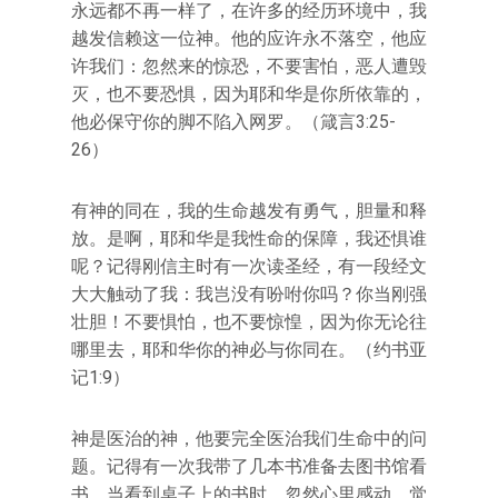
永远都不再一样了，在许多的经历环境中，我
越发信赖这一位神。他的应许永不落空，他应
许我们：忽然来的惊恐，不要害怕，恶人遭毁
灭，也不要恐惧，因为耶和华是你所依靠的，
他必保守你的脚不陷入网罗。（箴言3:25-
26）
有神的同在，我的生命越发有勇气，胆量和释
放。是啊，耶和华是我性命的保障，我还惧谁
呢？记得刚信主时有一次读圣经，有一段经文
大大触动了我：我岂没有吩咐你吗？你当刚强
壮胆！不要惧怕，也不要惊惶，因为你无论往
哪里去，耶和华你的神必与你同在。（约书亚
记1:9）
神是医治的神，他要完全医治我们生命中的问
题。记得有一次我带了几本书准备去图书馆看
书，当看到桌子上的书时，忽然心里感动，觉