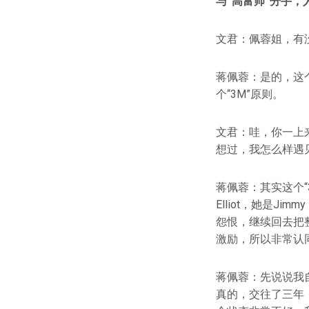
与“高富帅”分手，
文君：佩蓉姐，有
蒋佩蓉：是的，这
个“3M”原则。
文君：哇，你一上
想过，我怎么样遇
蒋佩蓉：其实这个“
Elliot，她是J
怨恨，继续回去把
激励，所以非常认同
蒋佩蓉：先说说我
真的，交往了三年