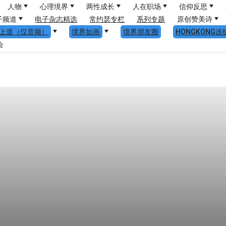
人物
心理境界
两性成长
人在职场
信仰反思
子频道
电子杂志精选
常约瑟专栏
系列专题
原创赞美诗
上道（仅音频）
境界如画
境界朋友圈
HONGKONG连
会