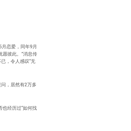
5月恋爱，同年9月
祝愿彼此。”消息传
已，令人感叹“无
提问，居然有2万多
也经历过“如何找