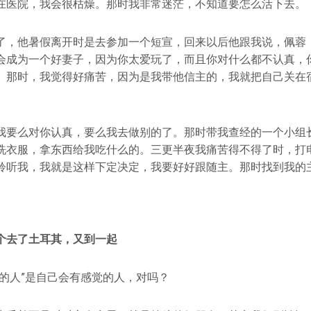
在医院，我会很枯燥。那时我非常迷茫，不知道要怎么活下去。
了，他暑假离开时是去参加一个短宣，回来以后他跟我说，佩蓉
会成为一个好妻子，因为你太爱玩了，而且你对什么都不认真，
。那时，我觉得好痛苦，因为是我带他信主的，我就把自己关在
我要么对你认真，要么我去做别的了。那时带我查经的一个小组
洗衣服，拿东西给我吃什么的。三更半夜我痛苦得不得了时，打
聆听我，我就是这样下定决定，我要好好跟随主。那时找到我的
个去了土耳其，又到一起
对的人”是自己会有感觉的人，对吗？