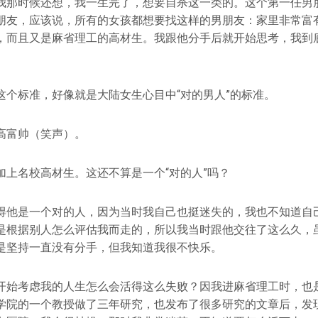
我那时候还想，我一生完了，想要自杀这一类的。这个第一任男
朋友，应该说，所有的女孩都想要找这样的男朋友：家里非常富
，而且又是麻省理工的高材生。我跟他分手后就开始思考，我到
这个标准，好像就是大陆女生心目中“对的男人”的标准。
高富帅（笑声）。
加上名校高材生。这还不算是一个“对的人”吗？
得他是一个对的人，因为当时我自己也挺迷失的，我也不知道自
是根据别人怎么评估我而走的，所以我当时跟他交往了这么久，
是坚持一直没有分手，但我知道我很不快乐。
开始考虑我的人生怎么会活得这么失败？因我进麻省理工时，也
学院的一个教授做了三年研究，也发布了很多研究的文章后，发