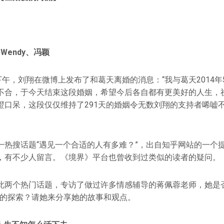
Wendy、冯颖
下午，刘翔在微博上发布了和葛天离婚的消息：“我与葛天2014年
不合，于今天结束这段婚姻，希望今后各自都有更美好的人生，
瞪口呆，这段仅仅维持了291天的婚姻令无数刘翔的支持者唏嘘不
一热搜话题“遇见一个合适的人有多难？”，出自知乎网站的一个
，有不少人留言。《境界》平台也曾收到过类似的读者的疑问。
此两个热门话题，专访了做过许多情感辅导的蒋佩蓉老师，她是否
样的探索？请她来分享她的故事和观点。