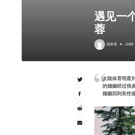
遇见一
蓉
境界君
JUNE 
大陆体育明星
的婚姻经过很
婚姻回到良性