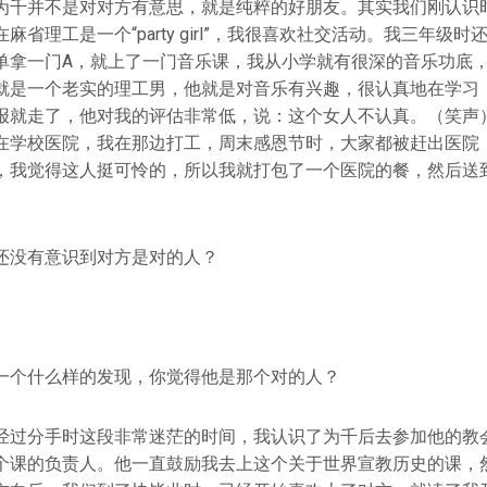
为千并不是对对方有意思，就是纯粹的好朋友。其实我们刚认识
麻省理工是一个“party girl”，我很喜欢社交活动。我三年级
单拿一门A，就上了一门音乐课，我从小学就有很深的音乐功底
就是一个老实的理工男，他就是对音乐有兴趣，很认真地在学习
报就走了，他对我的评估非常低，说：这个女人不认真。（笑声
在学校医院，我在那边打工，周末感恩节时，大家都被赶出医院
，我觉得这人挺可怜的，所以我就打包了一个医院的餐，然后送
还没有意识到对方是对的人？
一个什么样的发现，你觉得他是那个对的人？
经过分手时这段非常迷茫的时间，我认识了为千后去参加他的教
个课的负责人。他一直鼓励我去上这个关于世界宣教历史的课，