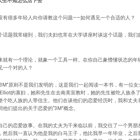
人生不知怎么活下去
没有很多年轻人向你请教这个问题——如何遇见一个合适的人？
个话题我常碰到，我们夫妇也常在大学讲座时谈这个话题，我们
来就有一个理论，就象一个工具一样。在你自己象懵懂状态的年
见一个对的人？
3M”原则不是我们发明的，这是我们一起阅读一本书，有一位女士叫做E
immy Elliot的寡妇，她和先生在去南美宣教时，她的先生被吃人
整个吃人族的人带信主。他们在谈他们的恋爱经历时，我和丈夫
他们提出的关于恋爱的“3M”概念。
自己的恋爱故事。在我的丈夫为千来临以前，我交往了一个男朋
，然后我一直认为他是我的白马王子，他比我早一年毕业，之后