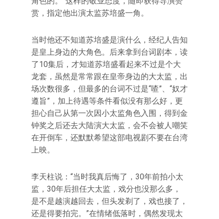
角色的。”这样的敬业态度，随即获得导演赞
赏，指定他出演太监苏培盛一角。
当时他还不知道苏培盛是演什么，经纪人告知
是皇上身边的大角色。后来拿到台词剧本，读
了10集后，才知道苏培盛看起来不过是个大
龙套，虽然是常常跟在皇帝身边的大太监，出
场次数很多，但最多的台词不过是“喳”、“奴才
遵旨”，加上待遇等条件看似没有那么好，更
担心自己从第一次因小太监角色入围，得到金
钟奖之后还去大陆演大太监，会不会被人嘲笑
在开倒车，还默默希望这部电视剧不要在台湾
上映。
李天柱说：“当时我真后悔了，30年前拍小太
监，30年后担任大太监，戏分也没那么多，
是不是越演越回去，但头发剃了，戏也接了，
还是得要拍完。”在情绪低落时，偶然发现太