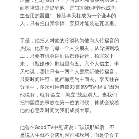
培盛，把老我放下，学习谦卑和顺服的功课，
而苏培盛正是提醒他，是“主耶稣培养他成为
主合用的器皿”，操练李天柱成为一个谦卑的
人，只有把自我拿掉，宝贝才能装进瓦器里。
于是，他把人对他的冷漠转为他向人传福音的
热忱。他开始与每一个人交朋友，从导演到场
工，只要有机会讲到话都传福音，拍完戏下
来，《甄嬛传》剧组里有五、六个人信主。李
天柱说，哪怕只有一两个人愿意听他传福音，
只要时间许可，他都愿意为主而去。李天柱在
分享中，多次引用诗篇33篇第9节的经文“因为
他说有，就有;命立，就立”鼓励别人。当我们
把神国度的事放在第一位的时候，神就会按着
他的心意及时间为我们成就大事。
他曾在Good TV中见证说：“认识耶稣后，不
是说人生就不会遇到困难和坎坷，而是学会了