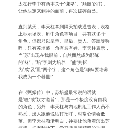
太在行李中有两本关于“谦卑”、“顺服”的书，
让他决定来到神的面前，再次破碎自己。
直到某天，李天柱拿到隔天拍戏通告表，表格
上标示场次、剧中角色等项目，共有20多个
角色，但都只以皇帝、皇后、贵人、答应等称
呼，只有苏培盛一角有名有姓。李天柱表示，
当“苏”出现在我眼前，自然而然成为耶稣
的“稣”，“培”字则为培养，“盛”则拆
为“成”及“皿”两个字，这个角色是“耶稣要培养
我成为一个器皿!”
在《甄嬛传》中，苏培盛最常说的话就
是“喳”或“奴才遵旨”，那是一个极度没有自我
的角色，另外，李天柱与内地剧组工作人员不
熟悉，没人跟他说话打招呼，时常心情会低
落。但李天柱渐渐明白，神要让他藉着演出苏