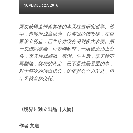
NOVEMBER 27, 2016
两次获得金钟奖奖项的李天柱曾研究哲学、佛
学，也顺理成章成为一位虔诚的佛教徒，在自
家设立佛堂，但生命并没有得到多大改变。第
一次进到教会，诗歌响起时，一股暖流涌上心
头，李天柱就感动、落泪。信主后，李天柱不
再酗酒，奖项的肯定，已不是他最看重的事，
对于每次的演出机会，他依然会全力以赴，但
结果就全然交托。
《境界》独立出品【人物】
作者|文道