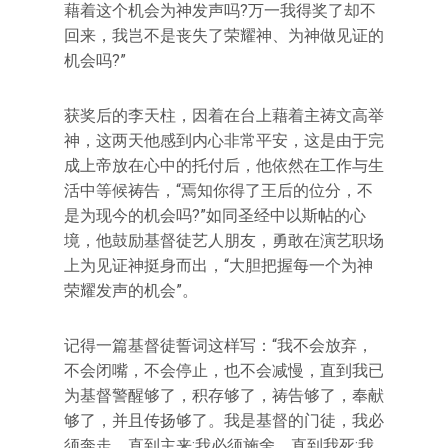
藉着这个机会为神发声吗?万一我得奖了却不
回来，我岂不是丧失了荣耀神、为神做见证的
机会吗?”
获奖后的李天柱，因着在台上藉着主祷文高举
神，这两天他感到内心非常平安，这是由于完
成上帝放在心中的托付后，他依然在工作与生
活中等候祷告，“焉知你得了王后的位分，不
是为现今的机会吗?”如同圣经中以斯帖的心
境，他鼓励基督徒艺人朋友，勇敢在演艺职场
上为见证神挺身而出，“大胆把握每一个为神
荣耀发声的机会”。
记得一篇基督徒誓词这样写：“我不会放弃，
不会闭嘴，不会停止，也不会减慢，直到我已
为基督警醒够了，积存够了，祷告够了，奉献
够了，并且传扬够了。我是基督的门徒，我必
须奔走，直到主来;我必须施舍，直到我死;我