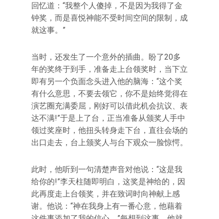
回忆道：“我整个人傻掉，不是因为我得了金
钟奖，而是喜悦神能不受时间空间的限制，成
就这事。”
当时，还发生了一个意外的插曲。盼了20多
年的奖终于到手，准备走上台领奖时，当下立
即有另一个负面念头进入他的脑海：“这个奖
有什么意思，不要去领它，你不是始终觉得在
演艺圈充满委屈，刚好可以借此机会抗议、表
达不满!”于是上了台，正当准备从颁奖人手中
领过奖座时，他扭头转身走下台，直往会场的
出口走去，台上颁奖人与台下观众一脸惊愕。
此时，他听到一句清楚声音对他说：“这是我
给你的!”李天柱随即明白，这奖是神给的，因
此再度走上台领奖，并在致词时向神献上感
谢。他说：“神在我身上有一番心意，他藉着
这件事添加了我的信心。”每想到这事，他就