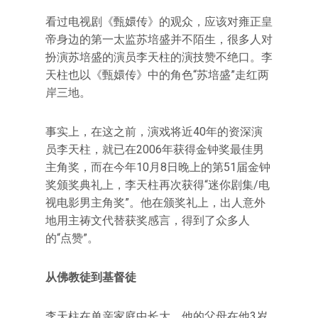
看过电视剧《甄嬛传》的观众，应该对雍正皇
帝身边的第一太监苏培盛并不陌生，很多人对
扮演苏培盛的演员李天柱的演技赞不绝口。李
天柱也以《甄嬛传》中的角色“苏培盛”走红两
岸三地。
事实上，在这之前，演戏将近40年的资深演
员李天柱，就已在2006年获得金钟奖最佳男
主角奖，而在今年10月8日晚上的第51届金钟
奖颁奖典礼上，李天柱再次获得“迷你剧集/电
视电影男主角奖”。他在颁奖礼上，出人意外
地用主祷文代替获奖感言，得到了众多人
的“点赞”。
从佛教徒到基督徒
李天柱在单亲家庭中长大，他的父母在他3岁