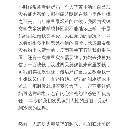
小时候常常看到妈妈一个人辛苦生活而自己却
没有能力帮忙，那些痛苦阴影在我心里多年挥
之不去。当年家里最艰难的时候，我因为没钱
交学费多次被学校赶回家不能继续上学，于是
妈妈到处借钱交学费。人在无助的境况下，可
以看到很多平时都见不到的嘴脸，亲戚朋友都
没有站出来帮忙的，反而落井下石给我们眼色
看。还有一次家里实在需要钱，妈妈去找舅妈
借了一百块钱，没过两天舅妈就来家里要钱，
可我们实在没钱还，最后只好含泪去教会找一
个姐妹又借了一百还给她。妈妈的泪水我永生
难忘，那时候就想等我长大了，一定不要让妈
妈再这样难堪，也在内心深处怨恨爸爸不负责
任……年少的我初次见识到人性的丑陋，见识
到冷漠的世界。
然而，人的尽头却是神的起头。我们在死荫的