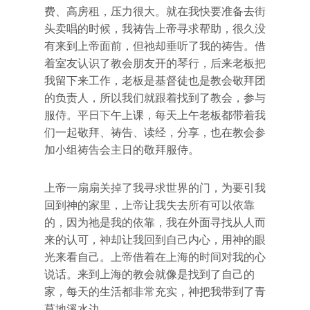
费、高房租，压力很大。就在我快要准备去街
头卖唱的时候，我祷告上帝寻求帮助，很久没
有来到上帝面前，但祂却垂听了我的祷告。借
着室友认识了教会朋友开的琴行，后来老板把
我留下来工作，老板是基督徒也是教会敬拜团
的负责人，所以我们就跟着找到了教会，参与
服侍。平日下午上课，每天上午老板都带着我
们一起敬拜、祷告、读经，分享，也在教会参
加小组祷告会主日的敬拜服侍。
上帝一扇扇关掉了我寻求世界的门，为要引我
回到神的家里，上帝让我失去所有可以依靠
的，因为祂是我的依靠，我在外面寻找从人而
来的认可，神却让我回到自己内心，用神的眼
光来看自己。上帝借着在上海的时间对我的心
说话。来到上海的教会就像是找到了自己的
家，每天的生活都非常充实，神把我带到了青
草地溪水边。