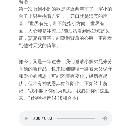
编语：
第一次听到小辉的歌是将近两年前了，窄小的
台子上男生抱着吉它，一开口就是清亮的声
音：“世界有光，却不能指引方向；世界有
爱，人心却是冰凉……”随后我看到他短短的见
证，寥寥数百字，能窥到背后的心酸，更能看
到他对天父的倚靠。
如今，又是一年过去，我们邀请小辉弟兄来分
享他的新作品，也来细细聊聊一路被天父保守
和爱护的感恩，可能环境有变化，经历有起
伏，但唯有神的恩典始终陪伴，正如经上所
记，“我不撇下你们为孤儿，我必到你们这里
来。” (约翰福音14:18和合本)