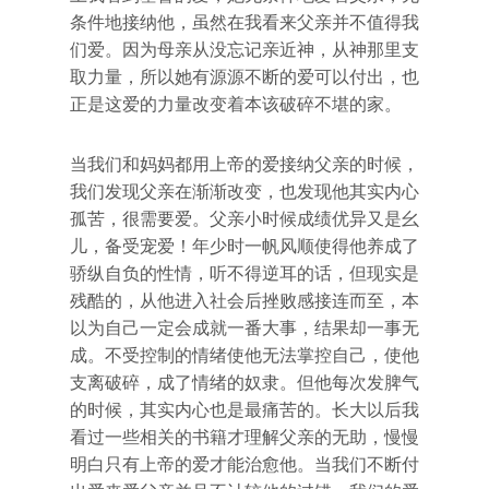
条件地接纳他，虽然在我看来父亲并不值得我
们爱。因为母亲从没忘记亲近神，从神那里支
取力量，所以她有源源不断的爱可以付出，也
正是这爱的力量改变着本该破碎不堪的家。
当我们和妈妈都用上帝的爱接纳父亲的时候，
我们发现父亲在渐渐改变，也发现他其实内心
孤苦，很需要爱。父亲小时候成绩优异又是幺
儿，备受宠爱！年少时一帆风顺使得他养成了
骄纵自负的性情，听不得逆耳的话，但现实是
残酷的，从他进入社会后挫败感接连而至，本
以为自己一定会成就一番大事，结果却一事无
成。不受控制的情绪使他无法掌控自己，使他
支离破碎，成了情绪的奴隶。但他每次发脾气
的时候，其实内心也是最痛苦的。长大以后我
看过一些相关的书籍才理解父亲的无助，慢慢
明白只有上帝的爱才能治愈他。当我们不断付