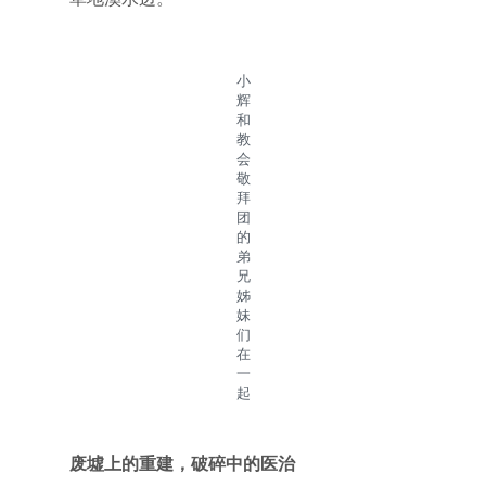
小
辉
和
教
会
敬
拜
团
的
弟
兄
姊
妹
们
在
一
起
废墟上的重建，破碎中的医治