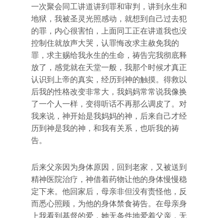
一次聚会同工讲道讲到罪和审判，讲到永生和
地狱，我被圣灵光照感动，就想到自己过去犯
的罪，内心很害怕，上面同工正在讲道我也没
控制住就放声大哭，认罪悔改求主赦免我的
罪，求主赐给我永生的生命，祷告完我彻底释
放了，感觉就在天堂一般，我那个时候才真正
认识到上帝的真实，经历到神的触摸。得救以
后我的性格改变非常大，我妈妈常常说我像换
了一个人一样，变得听话不再那么调皮了。对
我来说，神开始是我妈妈的神，后来自己才经
历到神是我的神，和我有关系，也听我的祷
告。
后来父亲因为身体原因，回到老家，又被送到
精神医院治疗，神借着药物让他的身体慢慢稳
定下来。他回家后，母亲非但没有责怪他，反
而悉心照顾，为他的身体禁食祷告。在母亲身
上我看到基督的爱，她无条件地爱着父亲，无