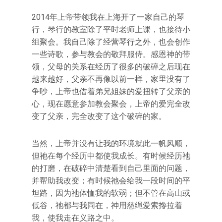
2014年上帝带领我在上海开了一家自己的琴
行，琴行的教室除了平时老师上课，也接待小
组聚会。我自己除了经营琴行之外，也会创作
一些诗歌，参与教会的敬拜服侍。感恩神的带
领，父母的关系在经历了很多的破碎之后现在
越来越好，父亲不再像以前一样，家里没有了
争吵，上帝也借着弟兄姐妹的爱扭转了父亲的
心，现在愿意参加教会聚会，上帝的爱完全改
变了父亲，完全改变了这个破碎的家。
当然，上帝并没有让我的环境就此一帆风顺，
但祂在每个经历中都使我成长。有时候经历祂
的打磨，在破碎中清楚看到自己里面的问题，
并帮助我改变；有时候祂会给我一段时间的平
坦路，因为祂体恤我的软弱；但不管在高山或
低谷，祂都与我同在，神用慈绳爱索搀拉着
我，使我走在义路之中。