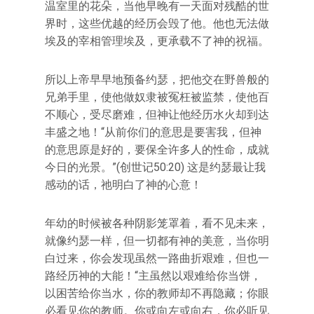
温室里的花朵，当他早晚有一天面对残酷的世
界时，这些优越的经历会毁了他。他也无法做
埃及的宰相管理埃及，更承载不了神的祝福。
所以上帝早早地预备约瑟，把他交在野兽般的
兄弟手里，使他做奴隶被冤枉被监禁，使他百
不顺心，受尽磨难，但神让他经历水火却到达
丰盛之地！“从前你们的意思是要害我，但神
的意思原是好的，要保全许多人的性命，成就
今日的光景。”(创世记50:20) 这是约瑟最让我
感动的话，祂明白了神的心意！
年幼的时候被各种阴影笼罩着，看不见未来，
就像约瑟一样，但一切都有神的美意，当你明
白过来，你会发现虽然一路曲折艰难，但也一
路经历神的大能！“主虽然以艰难给你当饼，
以困苦给你当水，你的教师却不再隐藏；你眼
必看见你的教师。你或向左或向右，你必听见