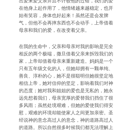
出爱来爱父亲并且不计较他的过错，我们的爱
在他身上起作用了，他情绪越来越稳定，也开
始有笑容，身体也好起来！虽然还是会发脾
气，但他不会再摔东西也不会动手，上帝借着
母亲和我们的爱，在改变着父亲。
在我的生命中，父亲和母亲对我的影响是完全
相反的两个极端，撒旦借着父亲来拆毁我们的
家，上帝却借着母亲来重新建造。妈妈是一个
只有五年级文化的人，但她却拥有一颗单纯、
善良、淳朴的心，她不是很聪明但她很坚定地
相信上帝，她对信仰的坚定，影响着我们对神
的态度；她对我和姐姐的爱也是无私的，她永
远先想着我们，母亲宽厚的爱替我们挡住了很
多风雨；虽然处境艰难，但她的爱使我们得安
慰，艰难的环境却能使家人之间更加亲密。圣
经说神的意念高过人的意念，神的道路高过人
的道路。所以自然很多时候我们都无法理解上