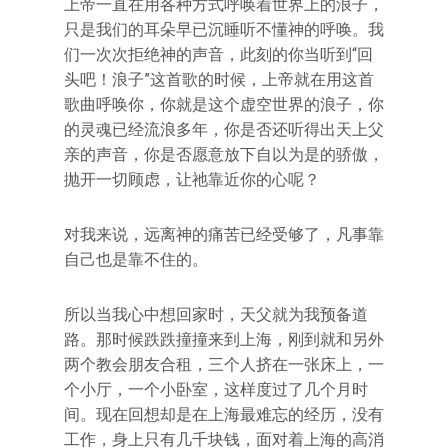
上帝一直在用各种方式呼唤着世界上的浪子，
只是我们的耳朵早已沉睡听不懂神的呼唤。我
们一次次拒绝神的声音，此刻的你当听到“回
头吧！浪子”这首歌的时候，上帝就在用这首
歌曲呼唤你，你就是这个虚空世界的浪子，你
的灵魂已经流浪多年，你是否还听得出天上父
亲的声音，你是否愿意放下自以为是的骄傲，
抛开一切顾虑，让祂靠近你的心呢？
对我来说，远离神的痛苦已经受够了，凡事靠
自己也是靠不住的。
所以当我心中想回家时，天父就为我预备道
路。那时候跌跌撞撞来到上海，刚到就和另外
两个教会朋友合租，三个人挤在一张床上，一
个小厅，一个小卧室，这样度过了几个月时
间。现在回想却是在上海最难忘的经历，没有
工作，身上只有几千块钱，面对着上海的高消