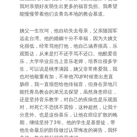
我对亲朋好友萌生出更多的福音负担。我希望
能慢慢带着他们去青岛本地的教会慕道。
姨父一生坎坷，他自幼失去母亲，父亲随国军
远走台湾。他的婚姻十分不幸福，因为大姨文
化很低，经常骂他打他，他自己涵养很高，乐
观豁达，从来是打不还手骂不还口。他酷爱音
乐，大学毕业后当上音乐老师，培养出很多学
生，可以说是桃李满园，姨父非常疼爱我，我
也对他敬重有加，不幸他70岁时候查出患直
肠癌，我一直很想给他传福音，但身在异地只
能托青岛教会的弟兄去探望，虽然身患癌症，
还是坚持音乐教学，对自己的疾病也是乐观面
对，对死亡不恐惧不震惊，这种超然，让我十
分意外。也是这份喜乐，让他在癌症扩散的晚
期，继续坚持了3年。他的学生是基督徒，带
他生命最后的阶段做过认罪悔改的祷告，我怀