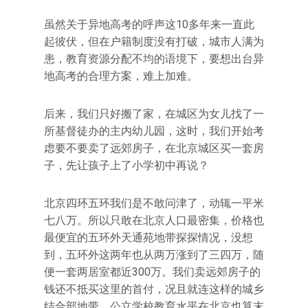
虽然关于异地高考的呼声这10多年来一直此
起彼伏，但在户籍制度没有打破，城市人满为
患，教育资源分配不均的语境下，要想出台异
地高考的合理方案，难上加难。
后来，我们只好搬了家，在城区为女儿找了一
所基督徒办的主内幼儿园，这时，我们开始考
虑要不要卖了远郊房子，在北京城区买一套房
子，先让孩子上了小学初中再说？
北京四环五环我们是不敢问津了，动辄一平米
七八万。所以只敢在北京人口最密集，价格也
最便宜的五环外天通苑地带探探情况，没想
到，五环外这两年也从两万涨到了三四万，随
便一套两居室都近300万。我们卖远郊房子的
钱还不抵买这里的首付，况且就连这样的城乡
结合部地带，公立学校教育水平在北京也算末