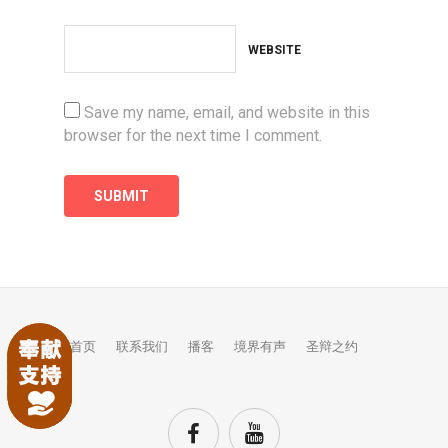
WEBSITE
Save my name, email, and website in this
browser for the next time I comment.
首页
联系我们
播客
境界有声
圣辩之约