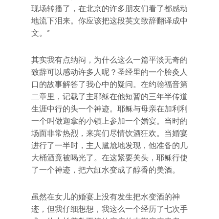
现场转播了，在北京的许多朋友们看了都感动
地流下泪来。你应该把这段英文致辞翻译成中
文。”
其实我有点纳闷，为什么这么一篇平淡无奇的
致辞可以感动许多人呢？圣经里的一个脍灸人
口的故事解答了我心中的疑问。在约翰福音第
二章里，记载了主耶稣在他短暂的三年半传道
生涯中行的头一个神迹。耶稣与母亲在加利利
一个叫做迦拿的小镇上参加一个婚宴。当时的
场面非常热烈，来宾们尽情饮酒狂欢。当婚宴
进行了一半时，主人尴尬地发现，他准备的几
大桶酒竟被喝光了。在这紧要关头，耶稣行使
了一个神迹，把六缸水变成了醇香的美酒。
虽然在女儿的婚宴上没有发生把水变酒的神
迹，但我仔细想想，我这么一个经历了七次手