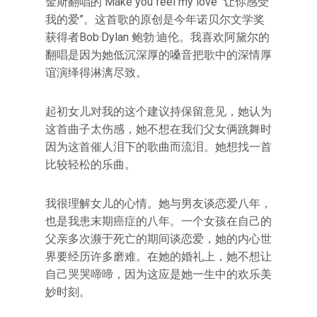
金斯翻唱的 Make you feel my love “让你感受
我的爱”。这首歌的原创是今年诺贝尔文学奖
获得者Bob·Dylan 鲍勃·迪伦。我喜欢阿黛尔的
翻唱是因为她低沉深厚的嗓音把歌中的深情厚
谊演绎得淋漓尽致。
起初女儿对我的这个建议持保留意见，她认为
这首曲子太伤感，她不想在我们父女俩跳舞时
因为这首催人泪下的歌曲而流泪。她想找一首
比较轻松的乐曲。
我很理解女儿的心情。她与男友谈恋爱八年，
也是我患末期癌症的八年。一个女孩在自己的
父亲多次濒于死亡的期间谈恋爱，她的内心世
界要经历许多磨难。在她的婚礼上，她不想让
自己哭哭啼啼，因为这应是她一生中的欢乐美
妙时刻。