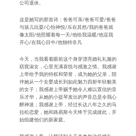
公司退休。
这是她写的那首诗：爸爸可亲/爸爸可爱/爸爸
与孩儿玩耍/心怡神悦/乐在其然/我的爸爸就
像太阳/他照耀着每一天/他给我温暖/他逗我
开心/在我心目中/他独特非凡
今天，当我看着眼前这个身穿漂亮婚礼礼服的
窈窕淑女，心里充满喜悦与感激之情。我感谢
上帝给予我的特权和荣誉，成为她的父亲，陪
伴她从一个女婴成长到如此魅力四射年轻貌美
的女子；我感谢上帝赐予她令人难以置信的音
乐才华，从她的小提琴发出的声音总是令我心
醉神迷；我感谢上帝，经过长达八年之久的马
拉松恋爱，她和路易斯今天终于完成彼此，开
始组建他们的新家庭。