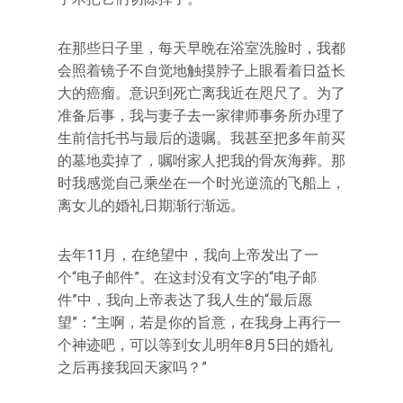
在那些日子里，每天早晩在浴室洗脸时，我都
会照着镜子不自觉地触摸脖子上眼看着日益长
大的癌瘤。意识到死亡离我近在咫尺了。为了
准备后事，我与妻子去一家律师事务所办理了
生前信托书与最后的遗嘱。我甚至把多年前买
的墓地卖掉了，嘱咐家人把我的骨灰海葬。那
时我感觉自己乘坐在一个时光逆流的飞船上，
离女儿的婚礼日期渐行渐远。
去年11月，在绝望中，我向上帝发出了一
个“电子邮件”。在这封没有文字的“电子邮
件”中，我向上帝表达了我人生的“最后愿
望”：“主啊，若是你的旨意，在我身上再行一
个神迹吧，可以等到女儿明年8月5日的婚礼
之后再接我回天家吗？”