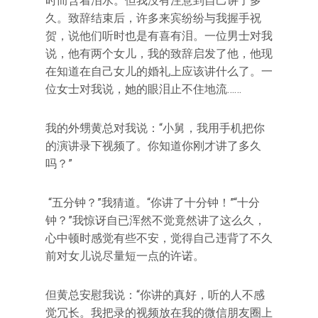
时而含着泪水。但我没有注意到自己讲了多
久。致辞结束后，许多来宾纷纷与我握手祝
贺，说他们听时也是有喜有泪。一位男士对我
说，他有两个女儿，我的致辞启发了他，他现
在知道在自己女儿的婚礼上应该讲什么了。一
位女士对我说，她的眼泪止不住地流……
我的外甥黄总对我说：“小舅，我用手机把你
的演讲录下视频了。你知道你刚才讲了多久
吗？”
“五分钟？”我猜道。“你讲了十分钟！”“十分
钟？”我惊讶自已浑然不觉竟然讲了这么久，
心中顿时感觉有些不安，觉得自己违背了不久
前对女儿说尽量短一点的许诺。
但黄总安慰我说：“你讲的真好，听的人不感
觉冗长。我把录的视频放在我的微信朋友圈上