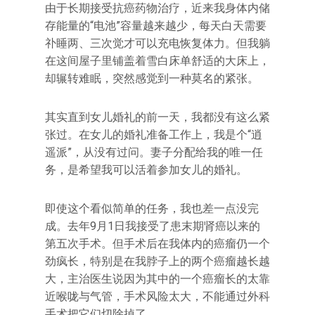
由于长期接受抗癌药物治疗，近来我身体内储
存能量的“电池”容量越来越少，每天白天需要
䃼睡两、三次觉才可以充电恢复体力。但我躺
在这间屋子里铺盖着雪白床单舒适的大床上，
却辗转难眠，突然感觉到一种莫名的紧张。
其实直到女儿婚礼的前一天，我都没有这么紧
张过。在女儿的婚礼准备工作上，我是个“逍
遥派”，从没有过问。妻子分配给我的唯一任
务，是希望我可以活着参加女儿的婚礼。
即使这个看似简单的任务，我也差一点没完
成。去年9月1日我接受了患末期肾癌以来的
第五次手术。但手术后在我体内的癌瘤仍一个
劲疯长，特别是在我脖子上的两个癌瘤越长越
大，主治医生说因为其中的一个癌瘤长的太靠
近喉咙与气管，手术风险太大，不能通过外科
手术把它们切除掉了。