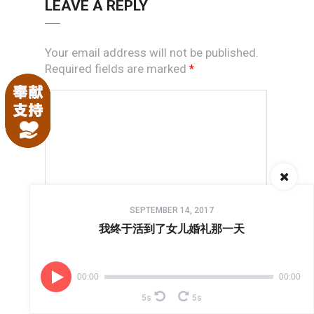
LEAVE A REPLY
Your email address will not be published.
Required fields are marked
*
Audio
SEPTEMBER 14, 2017
Player
我终于活到了女儿婚礼那一天
*
NAME
00:00
00:00
5s
5s