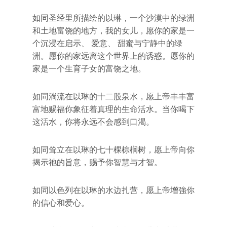
如同圣经里所描绘的以琳，一个沙漠中的绿洲
和土地富饶的地方，我的女儿，愿你的家是一
个沉浸在启示、 爱意、 甜蜜与宁静中的绿
洲。愿你的家远离这个世界上的诱惑。愿你的
家是一个生育子女的富饶之地。
如同淌流在以琳的十二股泉水，愿上帝丰丰富
富地赐福你象征着真理的生命活水。当你喝下
这活水，你将永远不会感到口渴。
如同耸立在以琳的七十棵棕榈树，愿上帝向你
揭示祂的旨意，赐予你智慧与才智。
如同以色列在以琳的水边扎营，愿上帝增強你
的信心和爱心。