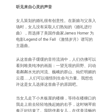
听见来自心灵的声音
女儿策划的婚礼很有创意性。在新娘与父亲入
场时，女儿没有采取人们熟知的《婚礼进行
曲》，而选择了美国作曲家James Horner 为
电影Legend of the Fall 《激情岁月》谱写的
主题曲。
从这首曲子缓缓的音符流淌中，人们仿佛可以
看到唯美纯净的画面：一望无垠的田野、闪动
着粼粼水光的河流、巍峨的群山、灿烂明媚的
云霞……人们可以领悟到生命与力量。我想也
许这是女儿选择这首曲子的原因吧。
当女儿走下小木板屋的楼梯，等待在楼梯口的
我走上前去轻轻地挽起她的右手，这时钢琴前
奏正好结束了。我陪伴着女儿，在优美流畅的