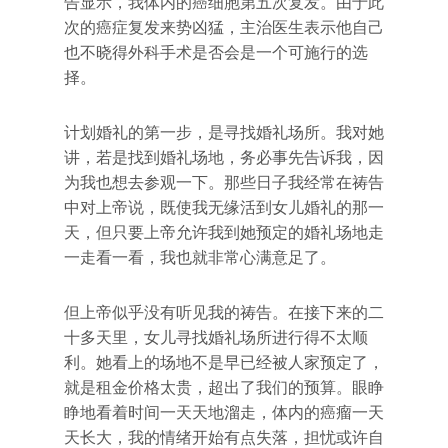
告显示，我体内的癌细胞第五次复发。由于此
次的癌症复发来势凶猛，主治医生表示他自己
也不晓得外科手术是否会是一个可施行的选
择。
计划婚礼的第一步，是寻找婚礼场所。我对她
讲，若是找到婚礼场地，务必事先告诉我，因
为我也想去参观一下。那些日子我经常在祷告
中对上帝说，既使我无缘活到女儿婚礼的那一
天，但只要上帝允许我到她预定的婚礼场地走
一走看一看，我也就非常心满意足了。
但上帝似乎没有听见我的祷告。在接下来的二
十多天里，女儿寻找婚礼场所进行得不太顺
利。她看上的场地不是早已经被人家预定了，
就是租金价格太贵，超出了我们的预算。眼睁
睁地看着时间一天天地溜走，体内的癌瘤一天
天长大，我的情绪开始有点失落，担忧或许自