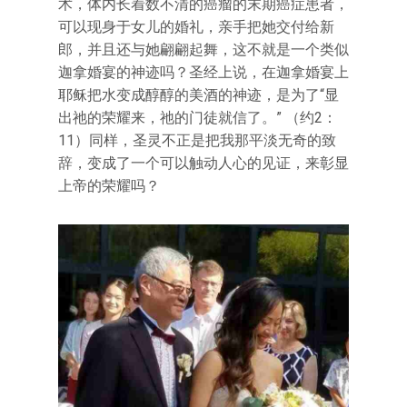
术，体内长着数不清的癌瘤的末期癌症患者，
可以现身于女儿的婚礼，亲手把她交付给新
郎，并且还与她翩翩起舞，这不就是一个类似
迦拿婚宴的神迹吗？圣经上说，在迦拿婚宴上
耶稣把水变成醇醇的美酒的神迹，是为了“显
出祂的荣耀来，祂的门徒就信了。” （约2：
11）同样，圣灵不正是把我那平淡无奇的致
辞，变成了一个可以触动人心的见证，来彰显
上帝的荣耀吗？