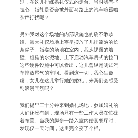
过，在这儿排练婚礼仪式的走台。当时我有些
担心，婚礼是否会被外面马路上的汽车喧嚣嘈
杂声打扰呢？
另外我对这个场地的内部设施也的确不敢恭
维。露天礼仪场地上零星摆放了几排简陃的长
条凳子。婚宴的场地在室内，我从祼露的墙
壁、粗糙的水泥地、上下启动汽车房式的拉门
这些硬件设施中可以看出，这儿曾经是测试汽
车排放尾气的车间。看到这一切，我心生疑
虑，女儿在这儿举行她的婚礼，来宾们会感受
到浪漫气氛吗？
我们提早三十分钟来到婚礼场地，参加婚礼的
人们还没有到，现场只有一些工作人员在忙碌
着布置。当我的脚步一踏入室内婚宴餐厅时，
发现仅一天时间，这里完全变了个样。