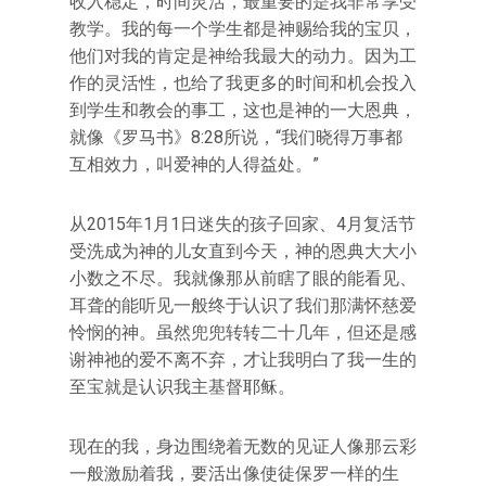
收入稳定，时间灵活，最重要的是我非常享受
教学。我的每一个学生都是神赐给我的宝贝，
他们对我的肯定是神给我最大的动力。因为工
作的灵活性，也给了我更多的时间和机会投入
到学生和教会的事工，这也是神的一大恩典，
就像《罗马书》8:28所说，“我们晓得万事都
互相效力，叫爱神的人得益处。”
从2015年1月1日迷失的孩子回家、4月复活节
受洗成为神的儿女直到今天，神的恩典大大小
小数之不尽。我就像那从前瞎了眼的能看见、
耳聋的能听见一般终于认识了我们那满怀慈爱
怜悯的神。虽然兜兜转转二十几年，但还是感
谢神祂的爱不离不弃，才让我明白了我一生的
至宝就是认识我主基督耶稣。
现在的我，身边围绕着无数的见证人像那云彩
一般激励着我，要活出像使徒保罗一样的生