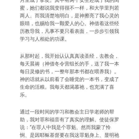
月里成了挚友。其中有两个女生还成了我的闺
蜜，她们都说我变得很不一样，和大学里判若
两人。而我清楚地明白，是神擦亮了我心灵的
眼睛，也赐给我一颗爱人的心。神借着这些经
历教导我，凡事不要只看表面，一步步引领我
学习与人相处的功课。
从那时起，我开始认认真真读圣经，去教会，
每天晨祷（神借冬令营组长的手，送了我一本
每日灵修的书，一整年那本书都在喂养我）。
神的话就从以前看了会睡觉的一本书，变成了
生命的活粮。我每天都渴慕祂，也充满了喜
乐。
通过一段时间的学习和教会主日学老师的帮
助，我对罪和福音有了真实的理解。使徒保罗
说：“在罪人中我是个罪魁。然而我蒙了怜
悯、是因耶稣基督要在我这罪魁身上、显明祂