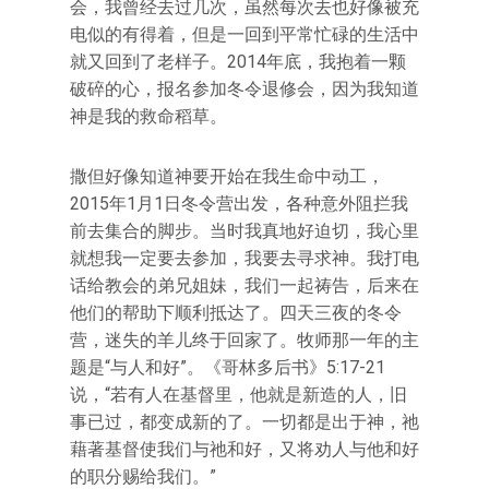
会，我曾经去过几次，虽然每次去也好像被充
电似的有得着，但是一回到平常忙碌的生活中
就又回到了老样子。2014年底，我抱着一颗
破碎的心，报名参加冬令退修会，因为我知道
神是我的救命稻草。
撒但好像知道神要开始在我生命中动工，
2015年1月1日冬令营出发，各种意外阻拦我
前去集合的脚步。当时我真地好迫切，我心里
就想我一定要去参加，我要去寻求神。我打电
话给教会的弟兄姐妹，我们一起祷告，后来在
他们的帮助下顺利抵达了。四天三夜的冬令
营，迷失的羊儿终于回家了。牧师那一年的主
题是“与人和好”。《哥林多后书》5:17-21
说，“若有人在基督里，他就是新造的人，旧
事已过，都变成新的了。一切都是出于神，祂
藉著基督使我们与祂和好，又将劝人与他和好
的职分赐给我们。”