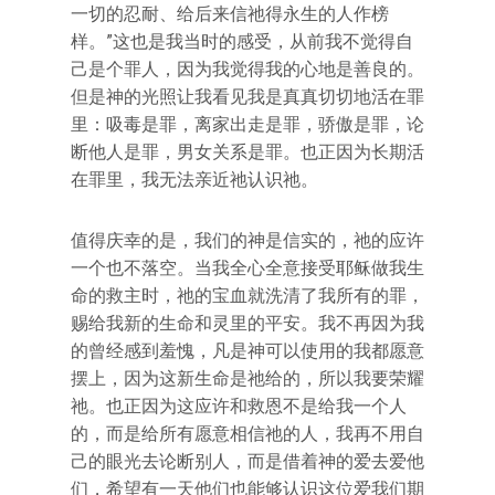
一切的忍耐、给后来信祂得永生的人作榜
样。”这也是我当时的感受，从前我不觉得自
己是个罪人，因为我觉得我的心地是善良的。
但是神的光照让我看见我是真真切切地活在罪
里：吸毒是罪，离家出走是罪，骄傲是罪，论
断他人是罪，男女关系是罪。也正因为长期活
在罪里，我无法亲近祂认识祂。
值得庆幸的是，我们的神是信实的，祂的应许
一个也不落空。当我全心全意接受耶稣做我生
命的救主时，祂的宝血就洗清了我所有的罪，
赐给我新的生命和灵里的平安。我不再因为我
的曾经感到羞愧，凡是神可以使用的我都愿意
摆上，因为这新生命是祂给的，所以我要荣耀
祂。也正因为这应许和救恩不是给我一个人
的，而是给所有愿意相信祂的人，我再不用自
己的眼光去论断别人，而是借着神的爱去爱他
们，希望有一天他们也能够认识这位爱我们期