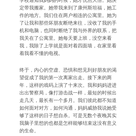
学校通知我妈妈的时候，她才恍然大悟。她决
定带我搬家。她带我来到了康州斯坦福，她工
作的地方。我们住在两户相连的公寓里。她为
了让我和那些坏朋友断绝来往，没收了我的手
机和电脑，也同时断绝了我与外界的联系，把
我关在了公寓里。她每天要上班，没空来看
我，我除了上学就是面对着四面墙，在家里看
着我看不懂的电视。
终于，内心的空虚、恐惧和想见到好朋友的渴
望促成了我的第一次离家出走。接下来的两
年，这样的戏码上演了十来次。我和妈妈进进
出出警察局，像打游击战一样，最短的时候出
走几天，最长有一个多月。我们彼此都不知道
如何面对对方，如何沟通，妈妈威胁我说她受
够了这样的日子想自杀。可是无数个夜晚其实
我脑子里想的也都是怎样能够结束这没有意义
的生命。