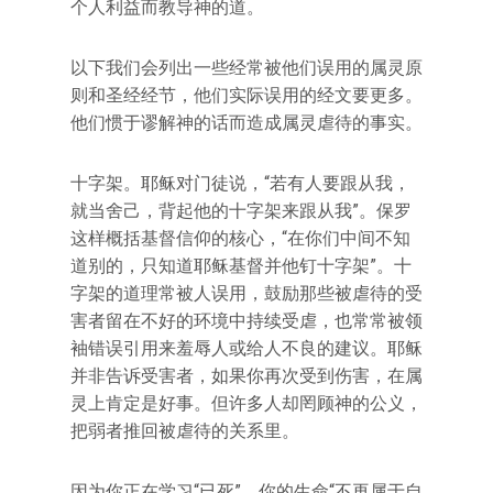
个人利益而教导神的道。
以下我们会列出一些经常被他们误用的属灵原
则和圣经经节，他们实际误用的经文要更多。
他们惯于谬解神的话而造成属灵虐待的事实。
十字架。耶稣对门徒说，“若有人要跟从我，
就当舍己，背起他的十字架来跟从我”。保罗
这样概括基督信仰的核心，“在你们中间不知
道别的，只知道耶稣基督并他钉十字架”。十
字架的道理常被人误用，鼓励那些被虐待的受
害者留在不好的环境中持续受虐，也常常被领
袖错误引用来羞辱人或给人不良的建议。耶稣
并非告诉受害者，如果你再次受到伤害，在属
灵上肯定是好事。但许多人却罔顾神的公义，
把弱者推回被虐待的关系里。
因为你正在学习“已死”，你的生命“不再属于自