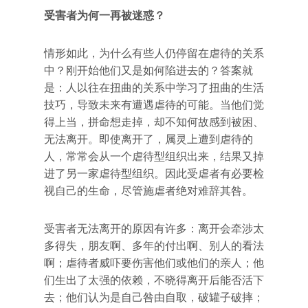
受害者为何一再被迷惑？
情形如此，为什么有些人仍停留在虐待的关系
中？刚开始他们又是如何陷进去的？答案就
是：人以往在扭曲的关系中学习了扭曲的生活
技巧，导致未来有遭遇虐待的可能。当他们觉
得上当，拼命想走掉，却不知何故感到被困、
无法离开。即使离开了，属灵上遭到虐待的
人，常常会从一个虐待型组织出来，结果又掉
进了另一家虐待型组织。因此受虐者有必要检
视自己的生命，尽管施虐者绝对难辞其咎。
受害者无法离开的原因有许多：离开会牵涉太
多得失，朋友啊、多年的付出啊、别人的看法
啊；虐待者威吓要伤害他们或他们的亲人；他
们生出了太强的依赖，不晓得离开后能否活下
去；他们认为是自己咎由自取，破罐子破摔；