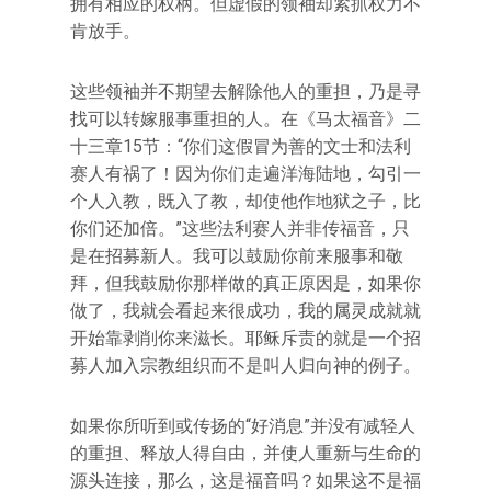
拥有相应的权柄。但虚假的领袖却紧抓权力不
肯放手。
这些领袖并不期望去解除他人的重担，乃是寻
找可以转嫁服事重担的人。在《马太福音》二
十三章15节：“你们这假冒为善的文士和法利
赛人有祸了！因为你们走遍洋海陆地，勾引一
个人入教，既入了教，却使他作地狱之子，比
你们还加倍。”这些法利赛人并非传福音，只
是在招募新人。我可以鼓励你前来服事和敬
拜，但我鼓励你那样做的真正原因是，如果你
做了，我就会看起来很成功，我的属灵成就就
开始靠剥削你来滋长。耶稣斥责的就是一个招
募人加入宗教组织而不是叫人归向神的例子。
如果你所听到或传扬的“好消息”并没有减轻人
的重担、释放人得自由，并使人重新与生命的
源头连接，那么，这是福音吗？如果这不是福