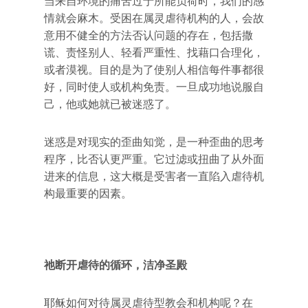
当来自环境的痛苦过于所能负荷时，我们的感
情就会麻木。受困在属灵虐待机构的人，会故
意用不健全的方法否认问题的存在，包括撒
谎、责怪别人、轻看严重性、找藉口合理化，
或者漠视。目的是为了使别人相信每件事都很
好，同时使人或机构免责。一旦成功地说服自
己，他或她就已被迷惑了。
迷惑是对现实的歪曲知觉，是一种歪曲的思考
程序，比否认更严重。它过滤或扭曲了从外面
进来的信息，这大概是受害者一直陷入虐待机
构最重要的因素。
祂断开虐待的循环，洁净圣殿
耶稣如何对待属灵虐待型教会和机构呢？在