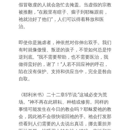
假冒敬虔的人就会急忙去掩盖。当虚假的宗教
被推翻，“在殿里有瞎子、瘸子到耶稣跟前，
祂就治好了他们”，人们可以得着释放和医
治。
即使你是施虐者，神依然对你伸出双手。我们
有时就像傲慢、叛逆的孩子，不管如何总是悖
逆到底。“我不需要帮助，也不需要医治，我
做得蛮好的，谢了！”人若不回应神的呼召，
陷在没有保护、支持和供应当中，完全是咎由
自取。
《耶利米书》二十二章5节说:“这城必变为荒
场。”神不再在此耕耘、种植或修剪。同样的
事情可能发生在今日的教会吗？耶稣爱祂的教
会，因此祂不会很快缩回祂的手。祂会打发那
些看到人们需要的人去说出真话，挪去重担并