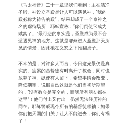
《马太福音》二十一章里我们看到：主在洁净
圣殿。神设立圣殿是让人可以遇见神，“我的
殿必称为祷告的殿”，结果却成了一个奉神之
名的虐待场所，耶稣宣称：“你们倒使它成为
贼窝了。”最可悲的事实是，圣殿成为最不合
适遇见神的地方。这就是耶稣进入圣殿那天所
见的情景，因此祂在义怒之下推翻桌子。
不幸的是，对许多人而言，今日这光景仍是真
实的。疲累的基督徒有时离开了教会，同时也
放弃了神。纵使有人留下，希望事情会改变，
降低期望，说服自己这就是他们当初所期望
的，“没有教会是完全的，而我所有朋友都在
这里”！他们付出又付出，仍然无法经历神的
同在。耶稣警戒现今所有的基督徒领袖：如果
你们把天国的门关了让人不能进去，你们有祸
了！