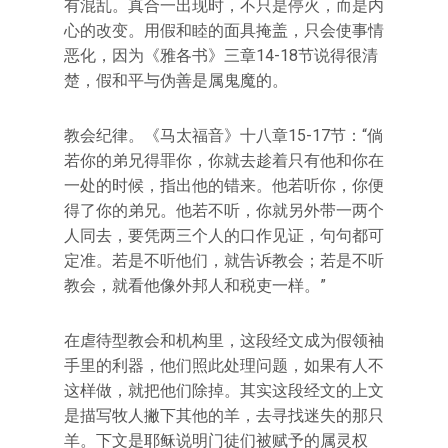
有混乱。真合一出现时，不只是停火，而是内
心的改变。用假和睦的面具掩盖，只会使事情
恶化，因为《雅各书》三章14-18节说得很清
楚，假和平与伪善是属鬼魔的。
教会纪律。《马太福音》十八章15-17节：“倘
若你的弟兄得罪你，你就去趁着只有他和你在
一处的时候，指出他的错来。他若听你，你便
得了你的弟兄。他若不听，你就另外带一两个
人同去，要凭两三个人的口作见证，句句都可
定准。若是不听他们，就告诉教会；若是不听
教会，就看他像外邦人和税吏一样。”
在虐待型教会和机构里，这段经文成为假领袖
手里的利器，他们照此处理问题，如果有人不
这样做，就把他们除掉。其实这段经文的上文
是描写牧人撇下其他的羊，去寻找迷失的那只
羊。下文是耶稣说明门徒们被赋予的属灵权