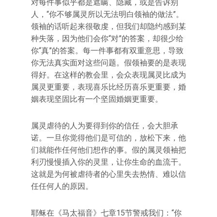
对每件事似乎都是遮瞒、隐藏，或是告诉别
人，“你不够属灵所以无法明白领袖的做法”。
领袖的话听起来很敬虔，但我们却隐约感到某
种失落，因为他们会你“对”的答案，却很少给
你“真”的答案。每一件事都有双重意思，导致
你无法真实面对这些问题。假领袖要的是表现
得好。在这样的教会里，会众表现属灵比成为
属灵更重要，表现喜乐比经历喜乐更重要，婚
姻表现坚固比有一个坚固婚姻更重要。
属灵虐待的人为要得到你的信任，会大胆承
诺。一旦你觉得他们是可信的，放松下来，他
们就能作任何他们想作的事。假的属灵领袖把
利刃慢慢插入你的灵里，让你生命的血流干。
这就是为何被虐待者的心里失去热情、难以信
任任何人的原因。
耶稣在《马太福音》七章15节警戒我们：“你