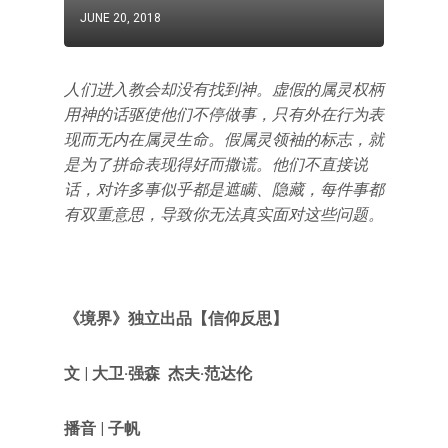
JUNE 20, 2018
人们进入教会却没有找到神。虚假的属灵权柄
用神的话驱使他们不停做事，只有外在行为表
现而无内在属灵生命。假属灵领袖的标志，就
是为了拼命表现得好而撒谎。他们不直接说
话，对许多事似乎都是遮瞒、隐藏，每件事都
有双重意思，导致你无法真实面对这些问题。
《境界》独立出品【信仰反思】
文 |
大卫·强森 杰夫·范达伦
播音 | 子帆