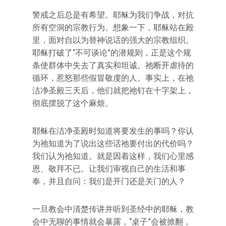
警戒之后总是有希望。耶稣为我们争战，对抗
所有空洞的宗教行为。想象一下，耶稣站在殿
里，面对自以为替神说话的强大的宗教组织。
耶稣打破了“不可谈论”的潜规则，正是这个规
条使群体中失去了真实和坦诚。祂断开虐待的
循环，惹怒那些假冒敬虔的人。事实上，在祂
洁净圣殿三天后，他们就把祂钉在十字架上，
彻底摆脱了这个麻烦。
耶稣在洁净圣殿时知道将要发生的事吗？你认
为祂知道为了说出这些话祂要付出的代价吗？
我们认为祂知道。就是因着这样，我们心里感
恩、敬拜不已。让我们审视自己的生活和事
奉，并且自问：我们是开门还是关门的人？
一旦教会中清楚传讲并听到圣经中的耶稣，教
会中无聊的事情就会暴露，“桌子”会被掀翻，