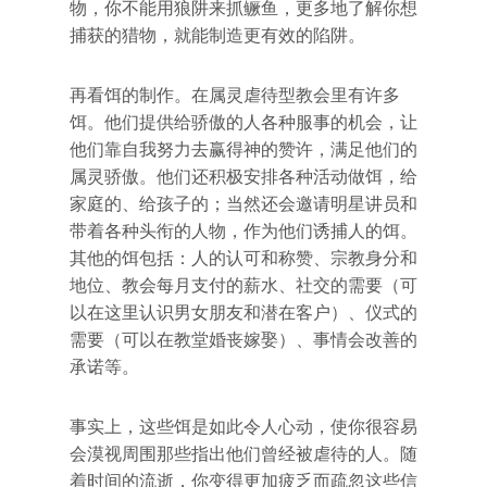
物，你不能用狼阱来抓鳜鱼，更多地了解你想
捕获的猎物，就能制造更有效的陷阱。
再看饵的制作。在属灵虐待型教会里有许多
饵。他们提供给骄傲的人各种服事的机会，让
他们靠自我努力去赢得神的赞许，满足他们的
属灵骄傲。他们还积极安排各种活动做饵，给
家庭的、给孩子的；当然还会邀请明星讲员和
带着各种头衔的人物，作为他们诱捕人的饵。
其他的饵包括：人的认可和称赞、宗教身分和
地位、教会每月支付的薪水、社交的需要（可
以在这里认识男女朋友和潜在客户）、仪式的
需要（可以在教堂婚丧嫁娶）、事情会改善的
承诺等。
事实上，这些饵是如此令人心动，使你很容易
会漠视周围那些指出他们曾经被虐待的人。随
着时间的流逝，你变得更加疲乏而疏忽这些信