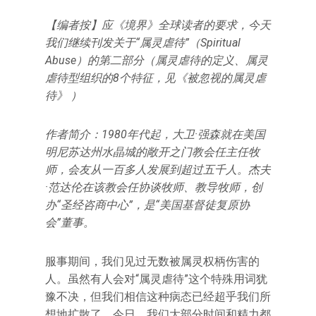
【编者按】应《境界》全球读者的要求，今天
我们继续刊发关于“属灵虐待”（Spiritual
Abuse）的第二部分（属灵虐待的定义、属灵
虐待型组织的8个特征，见《被忽视的属灵虐
待》 ）
作者简介：1980年代起，大卫·强森就在美国
明尼苏达州水晶城的敞开之门教会任主任牧
师，会友从一百多人发展到超过五千人。杰夫
·范达伦在该教会任协谈牧师、教导牧师，创
办“圣经咨商中心”，是“美国基督徒复原协
会”董事。
服事期间，我们见过无数被属灵权柄伤害的
人。虽然有人会对“属灵虐待”这个特殊用词犹
豫不决，但我们相信这种病态已经超乎我们所
想地扩散了。今日，我们大部分时间和精力都