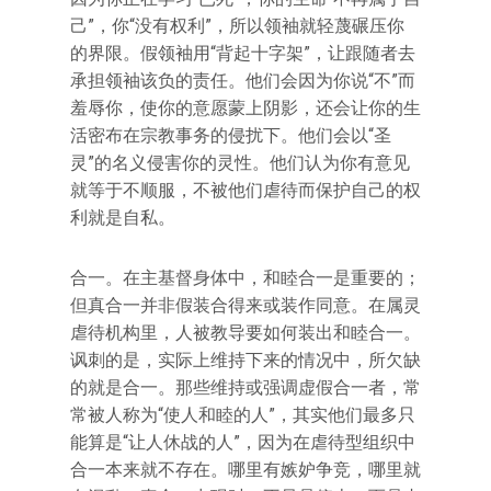
己”，你“没有权利”，所以领袖就轻蔑碾压你
的界限。假领袖用“背起十字架”，让跟随者去
承担领袖该负的责任。他们会因为你说“不”而
羞辱你，使你的意愿蒙上阴影，还会让你的生
活密布在宗教事务的侵扰下。他们会以“圣
灵”的名义侵害你的灵性。他们认为你有意见
就等于不顺服，不被他们虐待而保护自己的权
利就是自私。
合一。在主基督身体中，和睦合一是重要的；
但真合一并非假装合得来或装作同意。在属灵
虐待机构里，人被教导要如何装出和睦合一。
讽刺的是，实际上维持下来的情况中，所欠缺
的就是合一。那些维持或强调虚假合一者，常
常被人称为“使人和睦的人”，其实他们最多只
能算是“让人休战的人”，因为在虐待型组织中
合一本来就不存在。哪里有嫉妒争竞，哪里就