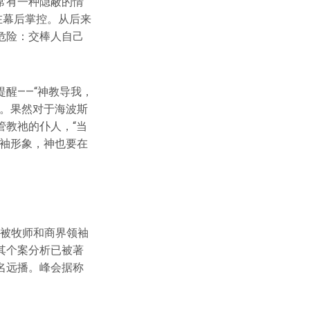
常有一种隐蔽的情
在幕后掌控。从后来
危险：交棒人自己
醒——“神教导我，
叹。果然对于海波斯
教祂的仆人，“当
领袖形象，神也要在
一直被牧师和商界领袖
其个案分析已被著
名远播。峰会据称