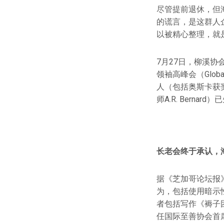
尽管提前退休，但
的谎言，是这群人
以被精心整理，就
7月27日，柳溪协
领袖高峰会（Globa
人（包括奥斯卡获奖演
师A.R. Bernar
长老会终于承认，海
据《芝加哥论坛报
为，包括使用暗示
者包括写作《褥子团
任国际至善协会首席执