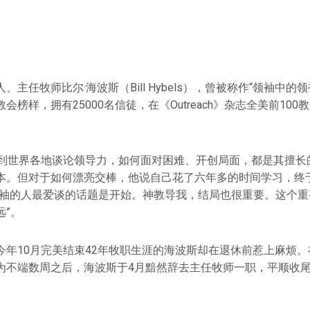
主任牧师比尔·海波斯（Bill Hybels），曾被称作“领袖中的
榜样，拥有25000名信徒，在《Outreach》杂志全美前100
斯到世界各地谈论领导力，如何面对困难、开创局面，都是其擅长
本。但对于如何漂亮交棒，他说自己花了六年多的时间学习，终
领袖的人最爱谈的话题是开始。神教导我，结局也很重要。这个重
远”。
今年10月完美结束42年牧职生涯的海波斯却在退休前惹上麻烦
为不端数周之后，海波斯于4月黯然辞去主任牧师一职，平顺收