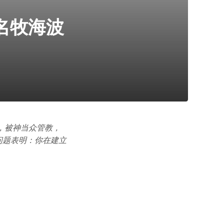
名牧海波
，被神当众管教，
问题表明：你在建立