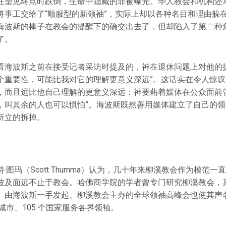
在望见终点时跌倒，生命中隐藏的罪被曝光。华人教会和机构还
将事工交给了“顺服型的新领袖”，实际上却以各种名目和理由躲
海波斯的棒子在教会的提醒下的确交出去了，但却陷入了第二种
了。
看海波斯之前在接受记者采访时提及的，神在退休问题上对他的提
个重要性，可能比我对它的理解更意义深远”。这话实在令人惊
，而且远比他自己理解的更意义深远：神要藉着媒体在公众面前管
，叫其余的人也可以惧怕”。海波斯既然善用媒体建立了自己的
所立的拆掉。
·图玛（Scott Thumma）认为，几十年来柳溪教会作为模范
波及面远不止于教会。哈佛商学院的学者曾专门研究柳溪教会，
。由海波斯一手发起、柳溪教会主办的全球领袖高峰会也使其声
个城市、105 个国家服务各界领袖。