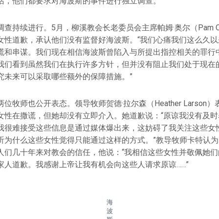
话，他们都要求对海波斯的事件进行独立调查。
查持续进行。5月，柳溪教会长老委员会主席帕姆·奥尔（Pam O
女性道歉，承认他们没有监督好海波斯。“我们心痛我们这么久以
谎和串谋。我们现在相信海波斯曾陷入与所提出指控相关的罪行中
我们看到虽然我们在执行许多方针，但并没有阻止我们处于现在
究未来可以采取哪些额外的保障措施。”
位牧师也公开表态。领导牧师贺德·拉尔森（Heather Larson
女性在撒谎，但她却没有立即介入。她道歉说：“原谅我没有及时
我很难接受这些信息是通过媒体爆出来，这妨碍了我关注这些女
听为什么这些女性觉得只能通过这样的方式。”教导牧师卡特认
人们几十年来对教会的信任，他说：“我相信这些女性并敬佩她们
家人道歉。我感谢上帝让我有机会向这些人请求原谅……”
海
波