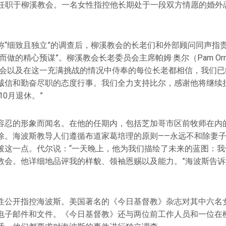
都曾任职于柳溪教会。一名女性指控他长期处于一段双方情愿的婚外
称“细致且独立”的调查后，柳溪教会的长老们和外部顾问同声指
而做的精心预谋”。柳溪教会长老委员会主席帕姆·奥尔（Pam Or
老会以及在这一充满挑战的情况中侍奉的每位长老都相信，我们已
诚信和勤奋尽职的态度行事。我们全力支持比尔，感谢他将继续
10月退休。”
容忍的形象而闻名。在他的任期内，包括芝加哥市区前牧师在内
除。海波斯教导人们遵循布道家葛培理的原则——永远不和除妻
破这一点。代尔说：“一天晚上，他为我们描绘了未来的蓝图：我
教会。他详细地品评我的样貌、领袖恩赐以及能力。”海波斯告
性公开指控海波斯。美国著名的《今日基督教》杂志对其中六名
电子邮件和文件。《今日基督教》还与两位前工作人员和一位在