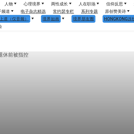
人物
心理境界
两性成长
人在职场
信仰反思
子频道
电子杂志精选
常约瑟专栏
系列专题
原创赞美诗
上道（仅音频）
境界如画
境界朋友圈
HONGKONG连
会