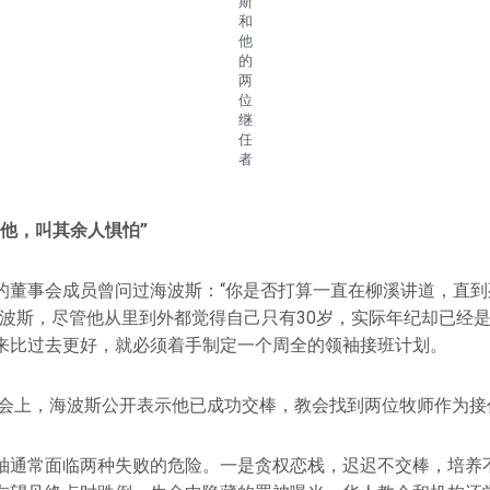
斯
和
他
的
两
位
继
任
者
他，叫其余人惧怕”
的董事会成员曾问过海波斯：“你是否打算一直在柳溪讲道，直到
海波斯，尽管他从里到外都觉得自己只有30岁，实际年纪却已经是
来比过去更好，就必须着手制定一个周全的领袖接班计划。
袖峰会上，海波斯公开表示他已成功交棒，教会找到两位牧师作为接
袖通常面临两种失败的危险。一是贪权恋栈，迟迟不交棒，培养