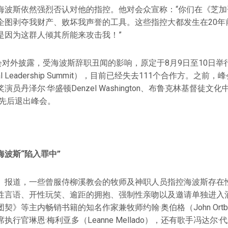
海波斯依然强烈否认对他的指控。他对会众宣称：“你们在《芝加
企图剥夺我财产、败坏我声誉的工具。这些指控大都发生在20年
是因为这群人倾其所能来攻击我！”
会对外披露，受海波斯辞职丑闻的影响，原定于8月9日至10日举行
l Leadership Summit），目前已经失去111个合作方。之
员丹泽尔·华盛顿Denzel Washington、布鲁克林基督徒文
d）已先后退出峰会。
波斯“陷入罪中”
》报道，一些曾服侍柳溪教会的牧师及神职人员指控海波斯存在
性言语、开性玩笑、逾距的拥抱、强制性亲吻以及邀请单独进入
契》等主内畅销书籍的知名作家兼牧师约翰·奥伯格（John Ortb
行官琳恩·梅利亚多（Leanne Mellado），还有歌手冯达尔·代尔