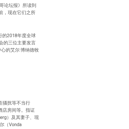
哥论坛报》所读到
前，现在它们之所
的2018年度全球
前，峰会的三位主要发言
化中心的艾尔·博纳德牧
性骚扰等不当行
酒店房间等。指证
erg）及其妻子、现
（Vonda