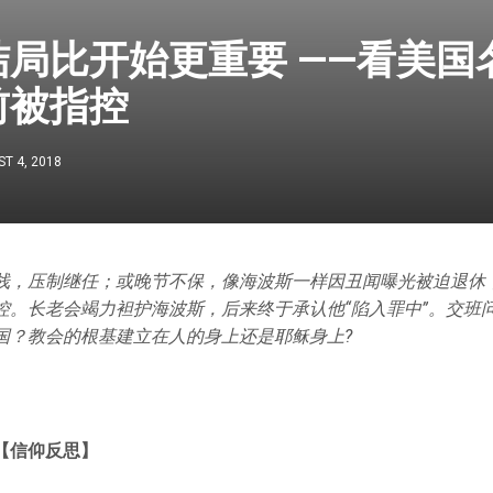
结局比开始更重要 ——看美国
前被指控
T 4, 2018
栈，压制继任；或晚节不保，像海波斯一样因丑闻曝光被迫退休
控。长老会竭力袒护海波斯，后来终于承认他“陷入罪中”。交班
国？教会的根基建立在人的身上还是耶稣身上?
【信仰反思】