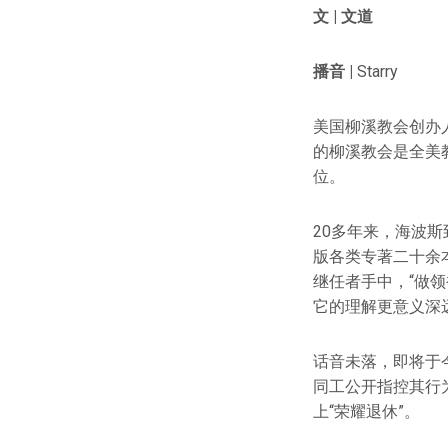
文 |
文道
播音 |
Starry
美国柳溪教会创办人、
的柳溪教会是全美教会
位。
20多年来，海波
版各类专著二十余
继任者手中，“做
它的理解更意义深
话音未落，即将于
同工公开指控其行
上“荣耀退休”。