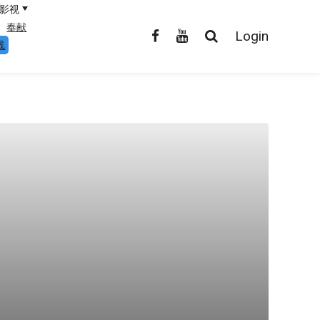
影视
奉献
Login
线