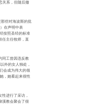
恋关系，但随后撤
责那些对海波斯的批
r）在声明中表
经按照圣经的标准
担任主任牧师，直
的同工曾因违反教
子以外的女人独处，
们会成为伟大的领
诉她，她看起来很性
女性进行了采访，
柳溪教会聚会了很